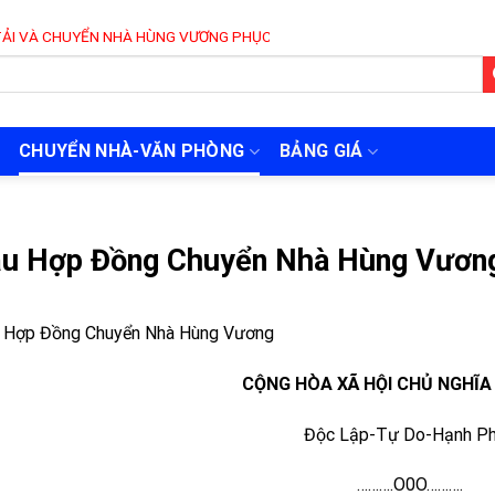
UYỂN NHÀ HÙNG VƯƠNG PHỤC VỤ 24/7
CHUYỂN NHÀ-VĂN PHÒNG
BẢNG GIÁ
u Hợp Đồng Chuyển Nhà Hùng Vươn
 Hợp Đồng Chuyển Nhà Hùng Vương
CỘNG HÒA XÃ HỘI CHỦ NGHĨA
Độc Lập-Tự Do-Hạnh P
……….O0O……….