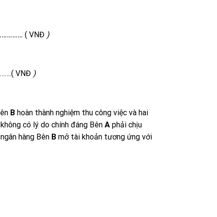
……………
( VNĐ
)
…….( VNĐ
)
bên
B
hoàn thành nghiệm thu công việc và hai
không có lý do chính đáng Bên
A
phải chịu
a ngân hàng Bên
B
mở tài khoản tương ứng với