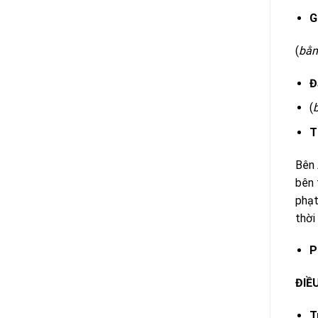
G
(
bằ
Đ
(
T
Bên 
bên 
phạt
thời
P
ĐIỀ
T