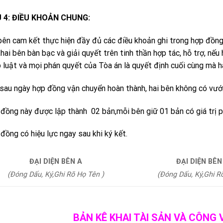
U 4: ĐIỀU KHOẢN CHUNG:
bên cam kết thực hiện đầy đủ các điều khoản ghi trong hợp đồng
hai bên bàn bạc và giải quyết trên tinh thần hợp tác, hỗ trợ, nếu
 luật và mọi phán quyết của Tòa án là quyết định cuối cùng mà h
sau ngày hợp đồng vận chuyển hoàn thành, hai bên không có vướn
đồng này được lập thành 02 bản,mỗi bên giữ 01 bản có giá trị p
đồng có hiệu lực ngay sau khi ký kết.
ĐẠI DIỆN BÊN A
ĐẠI DIỆN BÊ
(Đóng Dấu, Ký,Ghi Rõ Họ Tên )
(Đóng Dấu, Ký,Ghi
BẢN KÊ KHAI TÀI SẢN VÀ CÔN