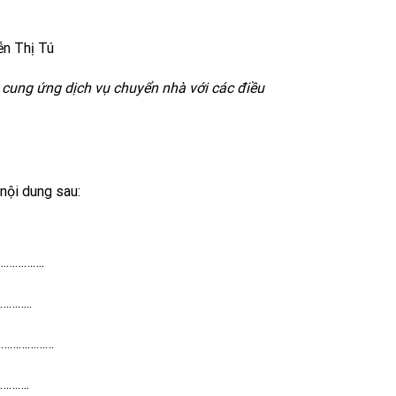
ễn Thị Tú
 cung ứng dịch vụ chuyển nhà với các điều
nội dung sau:
…………….
……..
…………………
……….