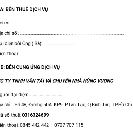
 A: BÊN THUÊ DỊCH VỤ
ơn vị :…………………………………………………………………………………………………..
ịa chỉ số : ……………………………………………………………………………………………
ại diện bởi Ông ( Bà):……………………………
iện thoại:…………………………………………..
 B: BÊN CUNG ỨNG DỊCH VỤ
G TY TNHH VẬN TẢI VÀ CHUYỂN NHÀ HÙNG VƯƠNG
gười đại diện:
……………………….
ịa chỉ: : Số.48, Đường.50A, KP.9, P.Tân Tạo, Q.Bình Tân, TP.Hồ Chí
ã số thuế:
0316324699
iện thoại: 0845 442 442 – 0707 707 115