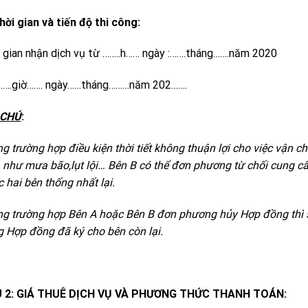
hời gian và tiến độ thi công:
 gian nhận dịch vụ từ ……..h…… ngày :…….tháng…….năm 2020
…….giờ……. ngày……tháng………năm 202…….
 CHÚ
:
ng trường hợp điều kiện thời tiết không thuận lợi cho việc vận c
 như mưa bão,lụt lội… Bên B có thể đơn phương từ chối cung cấ
 hai bên thống nhất lại.
ng trường hợp Bên A hoặc Bên B đơn phương hủy Hợp đồng thì sẽ
g Hợp đồng đã ký cho bên còn lại.
U 2: GIÁ THUÊ DỊCH VỤ VÀ PHƯƠNG THỨC THANH TOÁN: