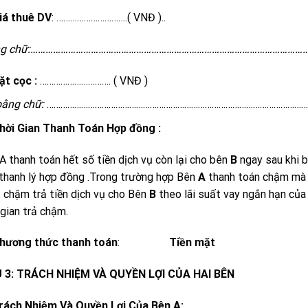
iá thuê DV
: ………………………….( VNĐ )..
ng chữ:………………………………………………………………………………………………
ặt cọc
:
…………………………. ( VNĐ )
bằng chữ:
……………………………………………………………………………………………………
hời Gian Thanh Toán Hợp đồng :
A thanh toán hết số tiền dịch vụ còn lại cho bên
B
ngay sau khi 
thanh lý hợp đồng .Trong trường hợp Bên
A
thanh toán chậm mà 
 chậm trả tiền dịch vụ cho Bên
B
theo lãi suất vay ngắn hạn củ
 gian trả chậm.
hương thức thanh toán
:
Tiền mặt
U 3: TRÁCH NHIỆM VÀ QUYỀN LỢI CỦA HAI BÊN
rách Nhiệm Và Quyền Lợi Của Bên A: