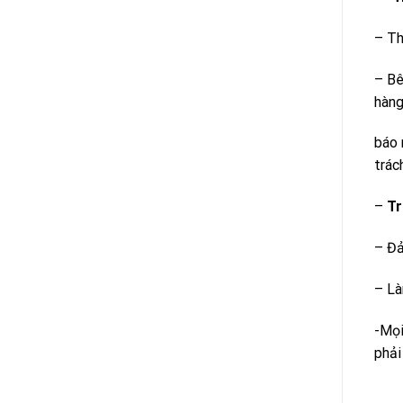
– Th
– Bê
hàng
báo 
trác
–
Tr
– Đả
– Là
-Mọi
phải