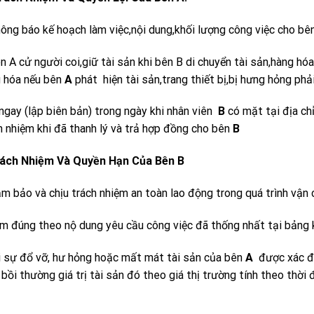
ông báo kế hoạch làm việc,nội dung,khối lượng công việc cho bên 
n A cử người coi,giữ tài sản khi bên B di chuyển tài sản,hàng hóa 
 hóa nếu bên
A
phát hiện tài sản,trang thiết bị,bị hưng hỏng phả
ngay (lập biên bản) trong ngày khi nhân viên
B
có mặt tại địa ch
h nhiệm khi đã thanh lý và trả hợp đồng cho bên
B
ách Nhiệm Và Quyền Hạn Của Bên B
m bảo và chịu trách nhiệm an toàn lao động trong quá trình vận 
m đúng theo nộ dung yêu cầu công việc đã thống nhất tại bảng kê
 sự đổ vỡ, hư hỏng hoặc mất mát tài sản của bên
A
được xác địn
 bồi thường giá trị tài sản đó theo giá thị trường tính theo thời