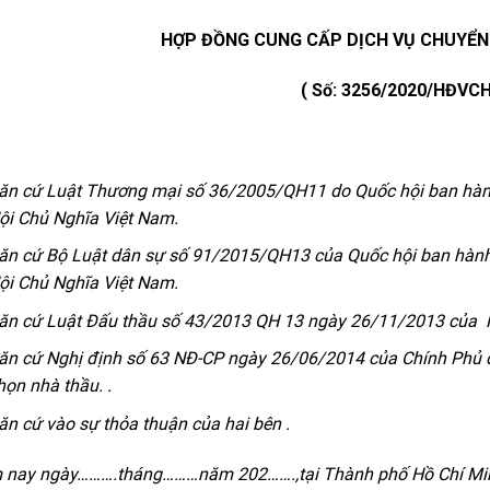
HỢP ĐỒNG CUNG CẤP DỊCH VỤ CHUYỂN
( Số: 3256/2020/HĐVCH
ăn cứ Luật Thương mại số 36/2005/QH11 do Quốc hội ban hà
ội Chủ Nghĩa Việt Nam.
ăn cứ Bộ Luật dân sự số 91/2015/QH13 của Quốc hội ban hà
ội Chủ Nghĩa Việt Nam.
ăn cứ Luật Đấu thầu số 43/2013 QH 13 ngày 26/11/2013 của 
ăn cứ Nghị định số 63 NĐ-CP ngày 26/06/2014 của Chính Phủ quy
họn nhà thầu. .
ăn cứ vào sự thỏa thuận của hai bên .
nay ngày……….tháng………năm 202…….,tại Thành phố Hồ Chí Min