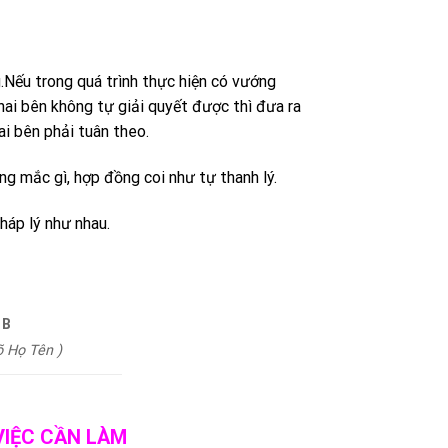
.Nếu trong quá trình thực hiện có vướng
 hai bên không tự giải quyết được thì đưa ra
ai bên phải tuân theo.
g mắc gì, hợp đồng coi như tự thanh lý.
háp lý như nhau.
N B
 Rõ Họ Tên )
G VIỆC CẦN LÀM