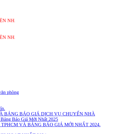
NHÀ HÙNG VƯƠNG PHỤC VỤ 24/7
NHÀ HÙNG VƯƠNG PHỤC VỤ 24/7
văn phòng
ín.
VÀ BẢNG BÁO GIÁ DỊCH VỤ CHUYỂN NHÀ
 Bảng Báo Giá Mới Nhất 2025
 TPHCM VÀ BẢNG BÁO GIÁ MỚI NHẤT 2024.