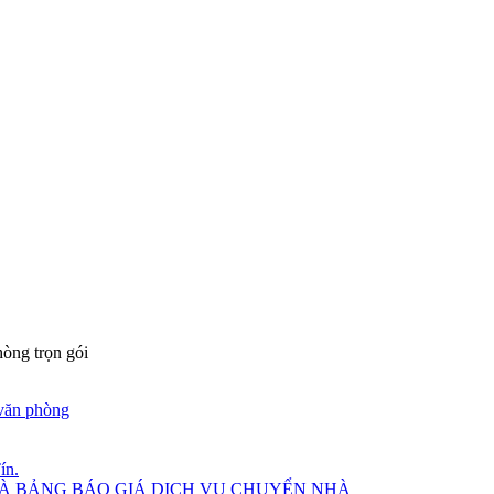
NG
 – TPHCM
òng trọn gói
văn phòng
ín.
VÀ BẢNG BÁO GIÁ DỊCH VỤ CHUYỂN NHÀ