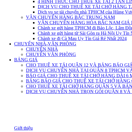
4 HÌNH THỨC CHO THUÊ XE TẢI 2 TẤN L
DỊCH VỤ CHO THUÊ XE TẢI CHỞ HÀNG 
Dịch vụ xe tải chuyển nhà TPHCM của Hùng Vư
VẬN CHUYỂN HÀNG BẮC TRUNG NAM
VẬN CHUYỂN HÀNG HÓA BẮC NAM GIÁ 
Chành xe gửi hàng TPHCM đi Bảo Lộc, Lâm Đồ
Chành xe gửi hàng từ Sài Gòn ra Hà Nội Uy Tín 
Chành xe đi Cà Mau Uy Tín Giá Rẻ Nhất 2024
CHUYỂN NHÀ-VĂN PHÒNG
CHUYỂN NHÀ
CHUYỂN VĂN PHÒNG
BẢNG GIÁ
CHO THUÊ XE TẢI QUẬN 12 VÀ BẢNG BÁO GI
DỊCH VỤ CHUYỂN NHÀ TẠI QUẬN 8 TPHCM 
BÁO GIÁ CHO THUÊ XE TẢI CHỞ HÀNG DÀI 6 
BẢNG BÁO GIÁ CHO THUÊ XE TẢI CHỞ HÀNG
CHO THUÊ XE TẢI CHỞ HÀNG QUẬN 5 VÀ BẢN
DỊCH VỤ CHUYỂN NHÀ TRỌN GÓI QUẬN 8 VÀ
THÔNG TIN
Giới thiệu