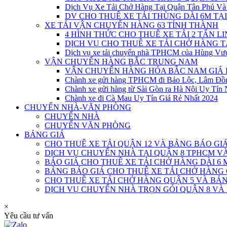
Dịch Vụ Xe Tải Chở Hàng Tại Quận Tân Phú Và
DV CHO THUÊ XE TẢI THÙNG DÀI 6M TẠI
XE TẢI VẬN CHUYỂN HÀNG 63 TỈNH THÀNH
4 HÌNH THỨC CHO THUÊ XE TẢI 2 TẤN L
DỊCH VỤ CHO THUÊ XE TẢI CHỞ HÀNG 
Dịch vụ xe tải chuyển nhà TPHCM của Hùng Vư
VẬN CHUYỂN HÀNG BẮC TRUNG NAM
VẬN CHUYỂN HÀNG HÓA BẮC NAM GIÁ 
Chành xe gửi hàng TPHCM đi Bảo Lộc, Lâm Đồ
Chành xe gửi hàng từ Sài Gòn ra Hà Nội Uy Tín 
Chành xe đi Cà Mau Uy Tín Giá Rẻ Nhất 2024
CHUYỂN NHÀ-VĂN PHÒNG
CHUYỂN NHÀ
CHUYỂN VĂN PHÒNG
BẢNG GIÁ
CHO THUÊ XE TẢI QUẬN 12 VÀ BẢNG BÁO GI
DỊCH VỤ CHUYỂN NHÀ TẠI QUẬN 8 TPHCM 
BÁO GIÁ CHO THUÊ XE TẢI CHỞ HÀNG DÀI 6 
BẢNG BÁO GIÁ CHO THUÊ XE TẢI CHỞ HÀNG
CHO THUÊ XE TẢI CHỞ HÀNG QUẬN 5 VÀ BẢN
DỊCH VỤ CHUYỂN NHÀ TRỌN GÓI QUẬN 8 VÀ
×
Yêu cầu tư vấn