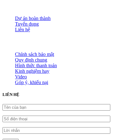
Nguồn nhân lực
Tầm nhìn sứ mạng
Đánh giá dịch vụ
Dự án hoàn thành
Tuyển dụng
Liên hệ
HỖ TRỢ KHÁCH HÀNG
Chính sách bảo mật
Quy định chung
Hình thức thanh toán
Kinh nghiệm hay
Video
Góp ý, khiếu nại
LIÊN HỆ