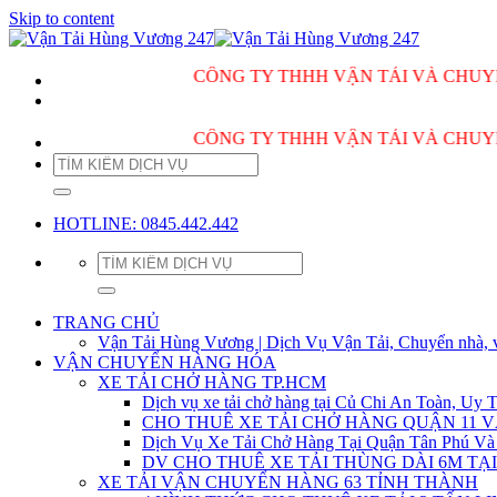
Skip to content
CÔNG TY THHH VẬN TẢI VÀ CHUYỂN 
CÔNG TY THHH VẬN TẢI VÀ CHUYỂN 
HOTLINE: 0845.442.442
TRANG CHỦ
Vận Tải Hùng Vương | Dịch Vụ Vận Tải, Chuyển nhà, 
VẬN CHUYỂN HÀNG HÓA
XE TẢI CHỞ HÀNG TP.HCM
Dịch vụ xe tải chở hàng tại Củ Chi An Toàn, Uy T
CHO THUÊ XE TẢI CHỞ HÀNG QUẬN 11 
Dịch Vụ Xe Tải Chở Hàng Tại Quận Tân Phú Và
DV CHO THUÊ XE TẢI THÙNG DÀI 6M TẠI
XE TẢI VẬN CHUYỂN HÀNG 63 TỈNH THÀNH