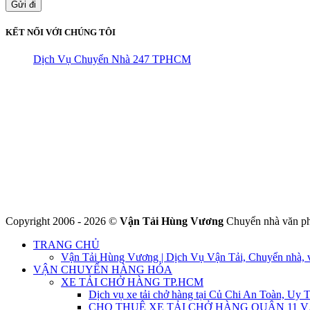
KẾT NỐI VỚI CHÚNG TÔI
Dịch Vụ Chuyển Nhà 247 TPHCM
CÔNG TY THHH VẬN TẢI VÀ CHUYỂN NHÀ HÙNG VƯƠ
Đ/C: Số 48 Đường 50A – KP 9 Phường Tân Tạo – Quận Bình Tân
MST: 0316324699
Hotline : 0845.442.442
Website : https://chuyennha247.vn
Gmail : chuyennha247.vn@gmail.com
Copyright 2006 - 2026 ©
Vận Tải Hùng Vương
Chuyển nhà văn ph
TRANG CHỦ
Vận Tải Hùng Vương | Dịch Vụ Vận Tải, Chuyển nhà, 
VẬN CHUYỂN HÀNG HÓA
XE TẢI CHỞ HÀNG TP.HCM
Dịch vụ xe tải chở hàng tại Củ Chi An Toàn, Uy T
CHO THUÊ XE TẢI CHỞ HÀNG QUẬN 11 