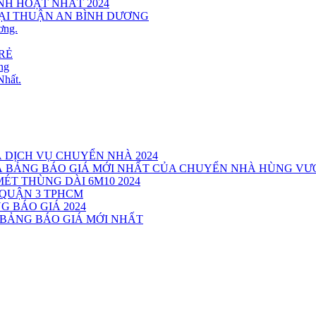
INH HOẠT NHẤT 2024
TẠI THUẬN AN BÌNH DƯƠNG
ơng.
RẺ
ng
Nhất.
Á DỊCH VỤ CHUYỂN NHÀ 2024
VÀ BẢNG BÁO GIÁ MỚI NHẤT CỦA CHUYỂN NHÀ HÙNG V
MÉT THÙNG DÀI 6M10 2024
 QUẬN 3 TPHCM
G BÁO GIÁ 2024
 BẢNG BÁO GIÁ MỚI NHẤT