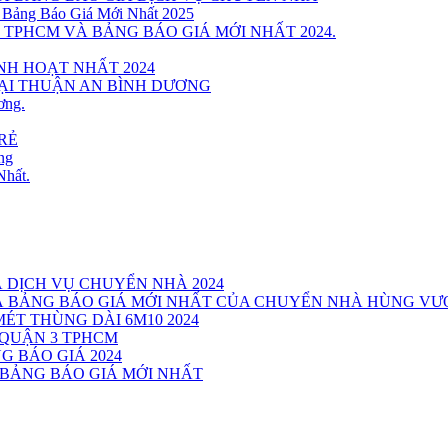
 Bảng Báo Giá Mới Nhất 2025
 TPHCM VÀ BẢNG BÁO GIÁ MỚI NHẤT 2024.
INH HOẠT NHẤT 2024
TẠI THUẬN AN BÌNH DƯƠNG
ơng.
RẺ
ng
Nhất.
Á DỊCH VỤ CHUYỂN NHÀ 2024
VÀ BẢNG BÁO GIÁ MỚI NHẤT CỦA CHUYỂN NHÀ HÙNG V
MÉT THÙNG DÀI 6M10 2024
 QUẬN 3 TPHCM
G BÁO GIÁ 2024
 BẢNG BÁO GIÁ MỚI NHẤT