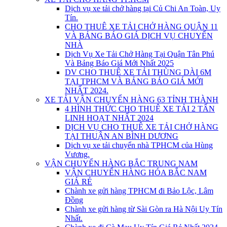
Dịch vụ xe tải chở hàng tại Củ Chi An Toàn, Uy
Tín.
CHO THUÊ XE TẢI CHỞ HÀNG QUẬN 11
VÀ BẢNG BÁO GIÁ DỊCH VỤ CHUYỂN
NHÀ
Dịch Vụ Xe Tải Chở Hàng Tại Quận Tân Phú
Và Bảng Báo Giá Mới Nhất 2025
DV CHO THUÊ XE TẢI THÙNG DÀI 6M
TẠI TPHCM VÀ BẢNG BÁO GIÁ MỚI
NHẤT 2024.
XE TẢI VẬN CHUYỂN HÀNG 63 TỈNH THÀNH
4 HÌNH THỨC CHO THUÊ XE TẢI 2 TẤN
LINH HOẠT NHẤT 2024
DỊCH VỤ CHO THUÊ XE TẢI CHỞ HÀNG
TẠI THUẬN AN BÌNH DƯƠNG
Dịch vụ xe tải chuyển nhà TPHCM của Hùng
Vương.
VẬN CHUYỂN HÀNG BẮC TRUNG NAM
VẬN CHUYỂN HÀNG HÓA BẮC NAM
GIÁ RẺ
Chành xe gửi hàng TPHCM đi Bảo Lộc, Lâm
Đồng
Chành xe gửi hàng từ Sài Gòn ra Hà Nội Uy Tín
Nhất.