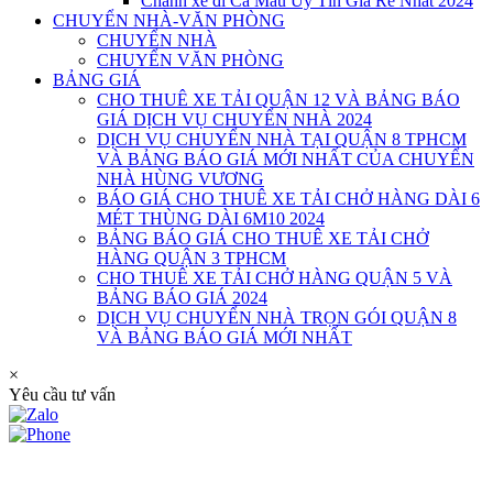
Chành xe đi Cà Mau Uy Tín Giá Rẻ Nhất 2024
CHUYỂN NHÀ-VĂN PHÒNG
CHUYỂN NHÀ
CHUYỂN VĂN PHÒNG
BẢNG GIÁ
CHO THUÊ XE TẢI QUẬN 12 VÀ BẢNG BÁO
GIÁ DỊCH VỤ CHUYỂN NHÀ 2024
DỊCH VỤ CHUYỂN NHÀ TẠI QUẬN 8 TPHCM
VÀ BẢNG BÁO GIÁ MỚI NHẤT CỦA CHUYỂN
NHÀ HÙNG VƯƠNG
BÁO GIÁ CHO THUÊ XE TẢI CHỞ HÀNG DÀI 6
MÉT THÙNG DÀI 6M10 2024
BẢNG BÁO GIÁ CHO THUÊ XE TẢI CHỞ
HÀNG QUẬN 3 TPHCM
CHO THUÊ XE TẢI CHỞ HÀNG QUẬN 5 VÀ
BẢNG BÁO GIÁ 2024
DỊCH VỤ CHUYỂN NHÀ TRỌN GÓI QUẬN 8
VÀ BẢNG BÁO GIÁ MỚI NHẤT
×
Yêu cầu tư vấn