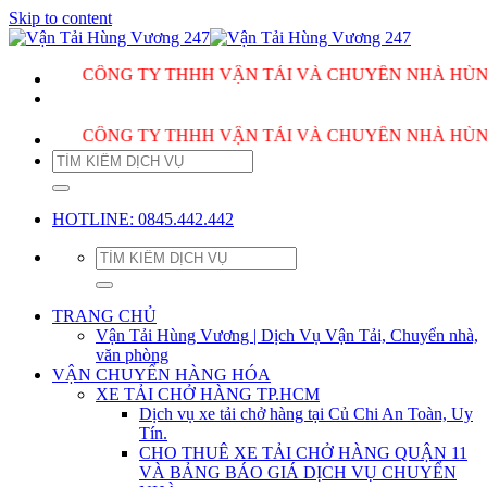
Skip to content
CÔNG TY THHH VẬN TẢI VÀ CHUYỂN NHÀ HÙNG VƯƠ
CÔNG TY THHH VẬN TẢI VÀ CHUYỂN NHÀ HÙNG VƯƠ
HOTLINE: 0845.442.442
TRANG CHỦ
Vận Tải Hùng Vương | Dịch Vụ Vận Tải, Chuyển nhà,
văn phòng
VẬN CHUYỂN HÀNG HÓA
XE TẢI CHỞ HÀNG TP.HCM
Dịch vụ xe tải chở hàng tại Củ Chi An Toàn, Uy
Tín.
CHO THUÊ XE TẢI CHỞ HÀNG QUẬN 11
VÀ BẢNG BÁO GIÁ DỊCH VỤ CHUYỂN