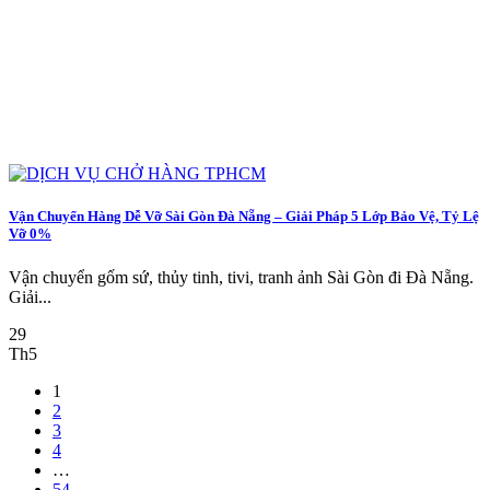
Vận Chuyển Hàng Dễ Vỡ Sài Gòn Đà Nẵng – Giải Pháp 5 Lớp Bảo Vệ, Tỷ Lệ
Vỡ 0%
Vận chuyển gốm sứ, thủy tinh, tivi, tranh ảnh Sài Gòn đi Đà Nẵng.
Giải...
29
Th5
1
2
3
4
…
54