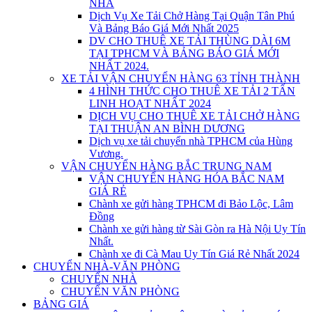
NHÀ
Dịch Vụ Xe Tải Chở Hàng Tại Quận Tân Phú
Và Bảng Báo Giá Mới Nhất 2025
DV CHO THUÊ XE TẢI THÙNG DÀI 6M
TẠI TPHCM VÀ BẢNG BÁO GIÁ MỚI
NHẤT 2024.
XE TẢI VẬN CHUYỂN HÀNG 63 TỈNH THÀNH
4 HÌNH THỨC CHO THUÊ XE TẢI 2 TẤN
LINH HOẠT NHẤT 2024
DỊCH VỤ CHO THUÊ XE TẢI CHỞ HÀNG
TẠI THUẬN AN BÌNH DƯƠNG
Dịch vụ xe tải chuyển nhà TPHCM của Hùng
Vương.
VẬN CHUYỂN HÀNG BẮC TRUNG NAM
VẬN CHUYỂN HÀNG HÓA BẮC NAM
GIÁ RẺ
Chành xe gửi hàng TPHCM đi Bảo Lộc, Lâm
Đồng
Chành xe gửi hàng từ Sài Gòn ra Hà Nội Uy Tín
Nhất.
Chành xe đi Cà Mau Uy Tín Giá Rẻ Nhất 2024
CHUYỂN NHÀ-VĂN PHÒNG
CHUYỂN NHÀ
CHUYỂN VĂN PHÒNG
BẢNG GIÁ