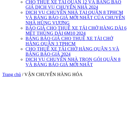
CHO THUÊ XE TẢI QUẬN 12 VÀ BẢNG BÁO
GIÁ DỊCH VỤ CHUYỂN NHÀ 2024
DỊCH VỤ CHUYỂN NHÀ TẠI QUẬN 8 TPHCM
VÀ BẢNG BÁO GIÁ MỚI NHẤT CỦA CHUYỂN
NHÀ HÙNG VƯƠNG
BÁO GIÁ CHO THUÊ XE TẢI CHỞ HÀNG DÀI 6
MÉT THÙNG DÀI 6M10 2024
BẢNG BÁO GIÁ CHO THUÊ XE TẢI CHỞ
HÀNG QUẬN 3 TPHCM
CHO THUÊ XE TẢI CHỞ HÀNG QUẬN 5 VÀ
BẢNG BÁO GIÁ 2024
DỊCH VỤ CHUYỂN NHÀ TRỌN GÓI QUẬN 8
VÀ BẢNG BÁO GIÁ MỚI NHẤT
Trang chủ
/
VẬN CHUYỂN HÀNG HÓA