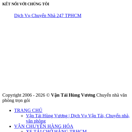
KẾT NỐI VỚI CHÚNG TÔI
Dịch Vụ Chuyển Nhà 247 TPHCM
CÔNG TY THHH VẬN TẢI VÀ CHUYỂN NHÀ HÙNG
VƯƠNG
Đ/C: Số 48 Đường 50A – KP 9 Phường Tân Tạo – Quận Bình Tân
– TPHCM
MST: 0316324699
Hotline : 0845.442.442
Website : https://chuyennha247.vn
Gmail : chuyennha247.vn@gmail.com
Copyright 2006 - 2026 ©
Vận Tải Hùng Vương
Chuyển nhà văn
phòng trọn gói
TRANG CHỦ
Vận Tải Hùng Vương | Dịch Vụ Vận Tải, Chuyển nhà,
văn phòng
VẬN CHUYỂN HÀNG HÓA
XE TẢI CHỞ HÀNG TP.HCM