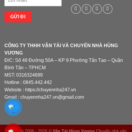
CÔNG TY THHH VẬN TẢI VÀ CHUYỂN NHÀ HÙNG
VƯƠNG
Đ/C: Số 48 Đường 50A – KP 9 Phường Tân Tạo – Quận
Bình Tân – TPHCM
MST: 0316324699
Hotline : 0845.442.442
Website : https://chuyennha247.vn
Gmail : chuyennha247.vn@gmail.com
Copyright 2006 - 2026 ©
Vận Tải Hùng Vương
Chuyển nhà văn