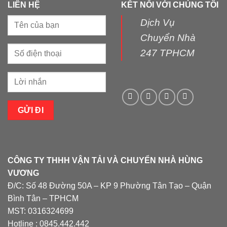
LIÊN HỆ
KẾT NỐI VỚI CHÚNG TÔI
Dịch Vụ
Chuyển Nhà
247 TPHCM
CÔNG TY THHH VẬN TẢI VÀ CHUYỂN NHÀ HÙNG
VƯƠNG
Đ/C: Số 48 Đường 50A – KP 9 Phường Tân Tạo – Quận
Bình Tân – TPHCM
MST: 0316324699
Hotline : 0845.442.442