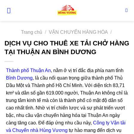
Skip
to
content
Trang chủ
/
VẬN CHUYỂN HÀNG HÓA
/
DỊCH VỤ CHO THUÊ XE TẢI CHỞ HÀNG
TẠI THUẬN AN BÌNH DƯƠNG
Thành phố Thuận An
, nằm ở vị trí đắc địa phía nam tỉnh
Bình Dương
, là cầu nối quan trọng giữa thành phố Thủ
Dầu Một và Thành phố Hồ Chí Minh. Với diện tích 83,71
km² và dân số gần 619.000 người, Thuận An không chỉ là
trung tâm kinh tế mà còn là thành phố có mật độ dân số
cao nhất tỉnh. Nhờ vị trí chiến lược và sự phát triển vượt
bậc, nhu cầu vận chuyển hàng hóa tại Thuận An ngày
càng tăng cao. Để đáp ứng nhu cầu này,
Công ty Vận tải
và Chuyển nhà Hùng Vương
tự hào mang đến dịch vụ