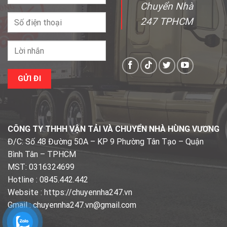
Chuyển Nhà
247 TPHCM
CÔNG TY THHH VẬN TẢI VÀ CHUYỂN NHÀ HÙNG VƯƠNG
Đ/C: Số 48 Đường 50A – KP 9 Phường Tân Tạo – Quận
Bình Tân – TPHCM
MST: 0316324699
Hotline : 0845.442.442
Website : https://chuyennha247.vn
Gmail : chuyennha247.vn@gmail.com