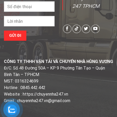
247 TPHCM
CÔNG TY THHH VẬN TẢI VÀ CHUYỂN NHÀ HÙNG VƯƠNG
Đ/C: Số 48 Đường 50A – KP 9 Phường Tân Tạo – Quận
Bình Tân – TPHCM
MST: 0316324699
Hotline : 0845.442.442
Website : https://chuyennha247.vn
Gmail : chuyennha247.vn@gmail.com