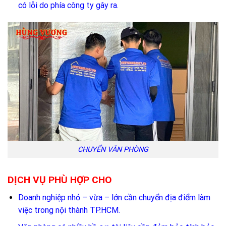
có lỗi do phía công ty gây ra.
CHUYỂN VĂN PHÒNG
DỊCH VỤ PHÙ HỢP CHO
Doanh nghiệp nhỏ – vừa – lớn cần chuyển địa điểm làm
việc trong nội thành TP.HCM.