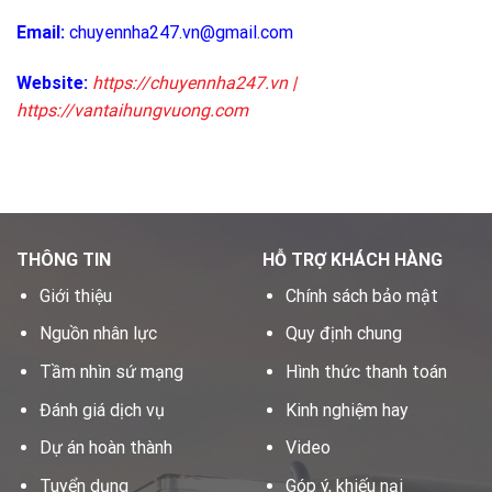
Email:
chuyennha247.vn@gmail.com
Website:
https://chuyennha247.vn
|
https://vantaihungvuong.com
THÔNG TIN
HỖ TRỢ KHÁCH HÀNG
Giới thiệu
Chính sách bảo mật
Nguồn nhân lực
Quy định chung
Tầm nhìn sứ mạng
Hình thức thanh toán
Đánh giá dịch vụ
Kinh nghiệm hay
Dự án hoàn thành
Video
Tuyển dụng
Góp ý, khiếu nại