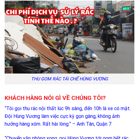
THU GOM RÁC TÁI CHẾ HÙNG VƯƠNG
KHÁCH HÀNG NÓI GÌ VỀ CHÚNG TÔI?
“Tôi gọi thu rác nội thất lúc 9h sáng, đến 10h là xe có mặt.
Đội Hùng Vương làm việc cực kỳ gọn gàng, không ảnh
hưởng hàng xóm. Rất hài lòng.” – Anh Tân, Quận 7.
“Chuyển văn phòng xong, gọi Hùng Vương tới gom hết rác