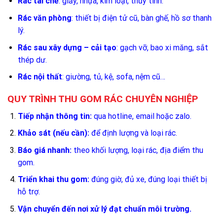
Rác tái chế
: giấy, nhựa, kim loại, thủy tinh.
Rác văn phòng
: thiết bị điện tử cũ, bàn ghế, hồ sơ thanh
lý.
Rác sau xây dựng – cải tạo
: gạch vỡ, bao xi măng, sắt
thép dư.
Rác nội thất
: giường, tủ, kệ, sofa, nệm cũ…
QUY TRÌNH THU GOM RÁC CHUYÊN NGHIỆP
Tiếp nhận thông tin:
qua hotline, email hoặc zalo.
Khảo sát (nếu cần):
để định lượng và loại rác.
Báo giá nhanh:
theo khối lượng, loại rác, địa điểm thu
gom.
Triển khai thu gom:
đúng giờ, đủ xe, đúng loại thiết bị
hỗ trợ.
Vận chuyển đến nơi xử lý đạt chuẩn môi trường.