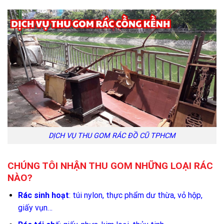
DỊCH VỤ THU GOM RÁC ĐỒ CŨ TPHCM
CHÚNG TÔI NHẬN THU GOM NHỮNG LOẠI RÁC
NÀO?
Rác sinh hoạt
: túi nylon, thực phẩm dư thừa, vỏ hộp,
giấy vụn…