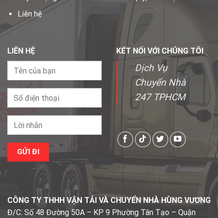
Liên hệ
LIÊN HỆ
KẾT NỐI VỚI CHÚNG TÔI
Dịch Vụ
Chuyển Nhà
247 TPHCM
CÔNG TY THHH VẬN TẢI VÀ CHUYỂN NHÀ HÙNG VƯƠNG
Đ/C: Số 48 Đường 50A – KP 9 Phường Tân Tạo – Quận