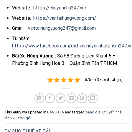
Website:
https://chuyennha247.vn/
Website:
https://vantaihungvuong.com/
Gmail :
vantaihungvuong247@gmail.com
Tù nhân:
https://www.facebook.com/dichvuchuyennhatphcm247.v
Bãi Xe Hùng Vương :
Số 58 Đường Liên Khu 4-5 –
Phường Bình Hưng Hòa B – Quận Bình Tân TPHCM
5/5 - (37 bình chọn)
This entry was posted in
BẢNG GIÁ
and tagged
bảng giá
,
Chuyển nhà
,
dịch vụ
,
trọn gói
.
DV CHO THUÊ XE TẢI