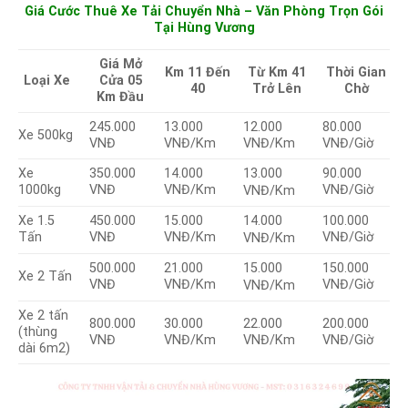
Giá Cước Thuê Xe Tải Chuyển Nhà – Văn Phòng Trọn Gói
Tại Hùng Vương
Giá Mở
Km 11 Đến
Từ Km 41
Thời Gian
Cửa 05
Loại Xe
40
Trở Lên
Chờ
Km Đầu
245.000
13.000
12.000
80.000
Xe 500kg
VNĐ
VNĐ/Km
VNĐ/Km
VNĐ/Giờ
Xe
350.000
14.000
90.000
13.000
1000kg
VNĐ
VNĐ/Km
VNĐ/Giờ
VNĐ/Km
Xe 1.5
450.000
15.000
100.000
14.000
Tấn
VNĐ
VNĐ/Km
VNĐ/Giờ
VNĐ/Km
500.000
21.000
150.000
15.000
Xe 2 Tấn
VNĐ
VNĐ/Km
VNĐ/Giờ
VNĐ/Km
Xe 2 tấn
800.000
30.000
22.000
200.000
(thùng
VNĐ
VNĐ/Km
VNĐ/Km
VNĐ/Giờ
dài 6m2)