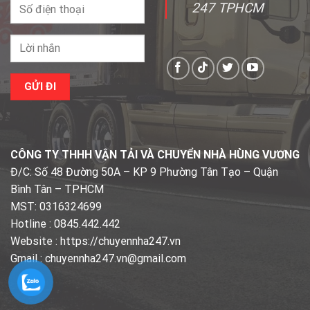
247 TPHCM
CÔNG TY THHH VẬN TẢI VÀ CHUYỂN NHÀ HÙNG VƯƠNG
Đ/C: Số 48 Đường 50A – KP 9 Phường Tân Tạo – Quận
Bình Tân – TPHCM
MST: 0316324699
Hotline : 0845.442.442
Website : https://chuyennha247.vn
Gmail : chuyennha247.vn@gmail.com