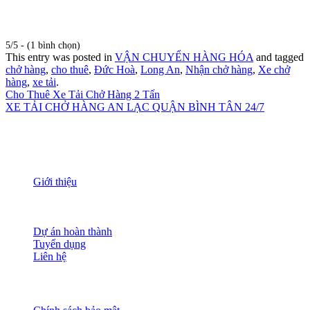
5/5 - (1 bình chọn)
This entry was posted in
VẬN CHUYỂN HÀNG HÓA
and tagged
chở hàng
,
cho thuê
,
Đức Hoà
,
Long An
,
Nhận chở hàng
,
Xe chở
hàng
,
xe tải
.
Cho Thuê Xe Tải Chở Hàng 2 Tấn
XE TẢI CHỞ HÀNG AN LẠC QUẬN BÌNH TÂN 24/7
THÔNG TIN
Giới thiệu
Nguồn nhân lực
Tầm nhìn sứ mạng
Đánh giá dịch vụ
Dự án hoàn thành
Tuyển dụng
Liên hệ
HỖ TRỢ KHÁCH HÀNG