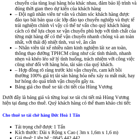
chuyển của tùng loại hàng hóa khác nhau, đảm bảo lộ trình và
đúng thời gian theo dự kiến của khách hàng
– Đội ngũ nhân viên tư vấn và chăm sóc khách hàng được
đào tạo bài bản qua các lớp đào tạo chuyển nghiệp và thực tế
trải nghiệm chính vì vậy có thể tư vấn cho quý khách hàng
cách có thể lựa chọn xe vận chuyển phù hợp với tính chất của
từng mặt hàng để có thể vận chuyển nhanh chóng và an toàn
nhất, với thái độ nhiệt tình, vui vẻ, ân cần
– Nhân viên tài xế nhiều năm kinh nghiệm lái xe an toàn,
thông thạo đường TPHCM cũng như các tỉnh thành, nhanh
nhẹn và khéo léo sử lý tình huống, trách nhiệm với công việc
cũng như đối với hàng hóa, tài sản của quý khách.
– Hợp đồng rõ ràng trước khi vận chuyển, cam kết bồi
thường 100% giá trị tài sản hàng hóa nếu xảy ra mất mát, hay
hư hỏng do quá trình vận chuyển gây ra.
Bảng giá cho thuê xe tải chi tiết của Hùng Vương
Dưới đây là bảng giá và từng loại xe tải chi tiết mà Hùng Vương
hiện tại đang cho thuê. Quý khách hàng có thể tham khảo chi tiết:
Cho thuê xe tải chở hàng Đức Hoà
1 Tấn
Tải trọng chở được 1 Tấn
Kích thước: Dài x Rộng x Cao ( 3m x 1,6m x 1,6 m)
Giá thuê: Liên hệ : 0845.442.442