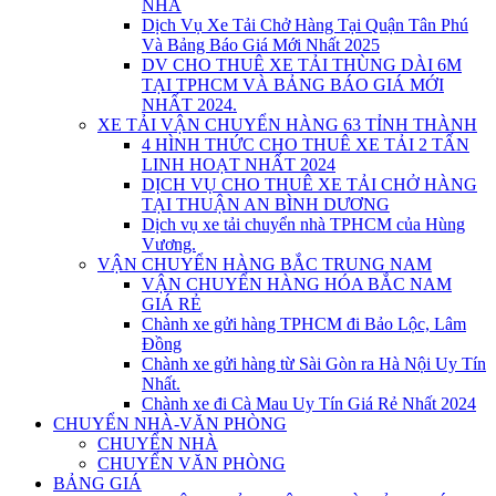
NHÀ
Dịch Vụ Xe Tải Chở Hàng Tại Quận Tân Phú
Và Bảng Báo Giá Mới Nhất 2025
DV CHO THUÊ XE TẢI THÙNG DÀI 6M
TẠI TPHCM VÀ BẢNG BÁO GIÁ MỚI
NHẤT 2024.
XE TẢI VẬN CHUYỂN HÀNG 63 TỈNH THÀNH
4 HÌNH THỨC CHO THUÊ XE TẢI 2 TẤN
LINH HOẠT NHẤT 2024
DỊCH VỤ CHO THUÊ XE TẢI CHỞ HÀNG
TẠI THUẬN AN BÌNH DƯƠNG
Dịch vụ xe tải chuyển nhà TPHCM của Hùng
Vương.
VẬN CHUYỂN HÀNG BẮC TRUNG NAM
VẬN CHUYỂN HÀNG HÓA BẮC NAM
GIÁ RẺ
Chành xe gửi hàng TPHCM đi Bảo Lộc, Lâm
Đồng
Chành xe gửi hàng từ Sài Gòn ra Hà Nội Uy Tín
Nhất.
Chành xe đi Cà Mau Uy Tín Giá Rẻ Nhất 2024
CHUYỂN NHÀ-VĂN PHÒNG
CHUYỂN NHÀ
CHUYỂN VĂN PHÒNG
BẢNG GIÁ