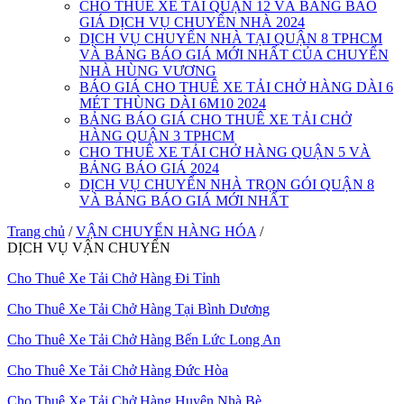
CHO THUÊ XE TẢI QUẬN 12 VÀ BẢNG BÁO
GIÁ DỊCH VỤ CHUYỂN NHÀ 2024
DỊCH VỤ CHUYỂN NHÀ TẠI QUẬN 8 TPHCM
VÀ BẢNG BÁO GIÁ MỚI NHẤT CỦA CHUYỂN
NHÀ HÙNG VƯƠNG
BÁO GIÁ CHO THUÊ XE TẢI CHỞ HÀNG DÀI 6
MÉT THÙNG DÀI 6M10 2024
BẢNG BÁO GIÁ CHO THUÊ XE TẢI CHỞ
HÀNG QUẬN 3 TPHCM
CHO THUÊ XE TẢI CHỞ HÀNG QUẬN 5 VÀ
BẢNG BÁO GIÁ 2024
DỊCH VỤ CHUYỂN NHÀ TRỌN GÓI QUẬN 8
VÀ BẢNG BÁO GIÁ MỚI NHẤT
Trang chủ
/
VẬN CHUYỂN HÀNG HÓA
/
DỊCH VỤ VẬN CHUYỂN
Cho Thuê Xe Tải Chở Hàng Đi Tỉnh
Cho Thuê Xe Tải Chở Hàng Tại Bình Dương
Cho Thuê Xe Tải Chở Hàng Bến Lức Long An
Cho Thuê Xe Tải Chở Hàng Đức Hòa
Cho Thuê Xe Tải Chở Hàng Huyện Nhà Bè