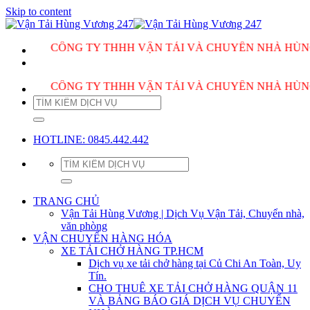
Skip to content
CÔNG TY THHH VẬN TẢI VÀ CHUYỂN NHÀ HÙNG VƯƠNG 
CÔNG TY THHH VẬN TẢI VÀ CHUYỂN NHÀ HÙNG VƯƠNG 
HOTLINE: 0845.442.442
TRANG CHỦ
Vận Tải Hùng Vương | Dịch Vụ Vận Tải, Chuyển nhà,
văn phòng
VẬN CHUYỂN HÀNG HÓA
XE TẢI CHỞ HÀNG TP.HCM
Dịch vụ xe tải chở hàng tại Củ Chi An Toàn, Uy
Tín.
CHO THUÊ XE TẢI CHỞ HÀNG QUẬN 11
VÀ BẢNG BÁO GIÁ DỊCH VỤ CHUYỂN