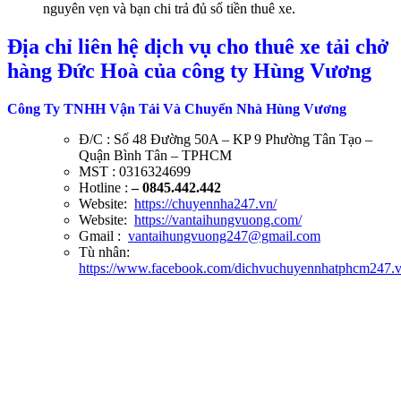
nguyên vẹn và bạn chi trả đủ số tiền thuê xe.
Địa chỉ liên hệ dịch vụ cho thuê xe tải chở
hàng Đức Hoà của công ty Hùng Vương
Công Ty TNHH Vận Tải Và Chuyển Nhà Hùng Vương
Đ/C : Số 48 Đường 50A – KP 9 Phường Tân Tạo –
Quận Bình Tân – TPHCM
MST : 0316324699
Hotline :
– 0845.442.442
Website:
https://chuyennha247.vn/
Website:
https://vantaihungvuong.com/
Gmail :
vantaihungvuong247@gmail.com
Tù nhân:
https://www.facebook.com/dichvuchuyennhatphcm247.