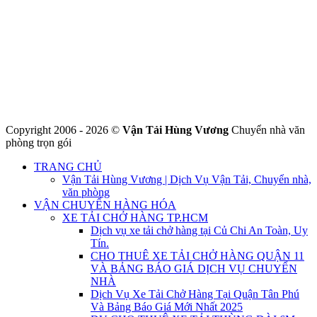
VƯƠNG
Đ/C: Số 48 Đường 50A – KP 9 Phường Tân Tạo – Quận Bình Tân
– TPHCM
MST: 0316324699
Hotline : 0845.442.442
Website : https://chuyennha247.vn
Gmail : chuyennha247.vn@gmail.com
Copyright 2006 - 2026 ©
Vận Tải Hùng Vương
Chuyển nhà văn
phòng trọn gói
TRANG CHỦ
Vận Tải Hùng Vương | Dịch Vụ Vận Tải, Chuyển nhà,
văn phòng
VẬN CHUYỂN HÀNG HÓA
XE TẢI CHỞ HÀNG TP.HCM
Dịch vụ xe tải chở hàng tại Củ Chi An Toàn, Uy
Tín.
CHO THUÊ XE TẢI CHỞ HÀNG QUẬN 11
VÀ BẢNG BÁO GIÁ DỊCH VỤ CHUYỂN
NHÀ
Dịch Vụ Xe Tải Chở Hàng Tại Quận Tân Phú
Và Bảng Báo Giá Mới Nhất 2025