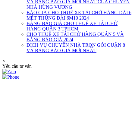
VÀ BẢNG BÁO GIÁ MỚI NHẤT CỦA CHUYỂN
NHÀ HÙNG VƯƠNG
BÁO GIÁ CHO THUÊ XE TẢI CHỞ HÀNG DÀI 6
MÉT THÙNG DÀI 6M10 2024
BẢNG BÁO GIÁ CHO THUÊ XE TẢI CHỞ
HÀNG QUẬN 3 TPHCM
CHO THUÊ XE TẢI CHỞ HÀNG QUẬN 5 VÀ
BẢNG BÁO GIÁ 2024
DỊCH VỤ CHUYỂN NHÀ TRỌN GÓI QUẬN 8
VÀ BẢNG BÁO GIÁ MỚI NHẤT
×
Yêu cầu tư vấn