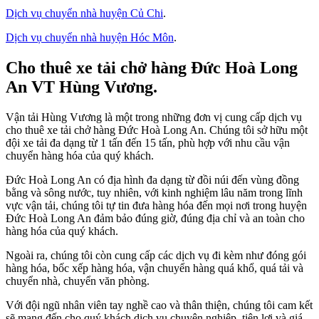
Dịch vụ chuyển nhà huyện Củ Chi
.
Dịch vụ chuyển nhà huyện Hóc Môn
.
Cho thuê xe tải chở hàng Đức Hoà Long
An VT Hùng Vương.
Vận tải Hùng Vương là một trong những đơn vị cung cấp dịch vụ
cho thuê xe tải chở hàng Đức Hoà Long An. Chúng tôi sở hữu một
đội xe tải đa dạng từ 1 tấn đến 15 tấn, phù hợp với nhu cầu vận
chuyển hàng hóa của quý khách.
Đức Hoà Long An có địa hình đa dạng từ đồi núi đến vùng đồng
bằng và sông nước, tuy nhiên, với kinh nghiệm lâu năm trong lĩnh
vực vận tải, chúng tôi tự tin đưa hàng hóa đến mọi nơi trong huyện
Đức Hoà Long An đảm bảo đúng giờ, đúng địa chỉ và an toàn cho
hàng hóa của quý khách.
Ngoài ra, chúng tôi còn cung cấp các dịch vụ đi kèm như đóng gói
hàng hóa, bốc xếp hàng hóa, vận chuyển hàng quá khổ, quá tải và
chuyển nhà, chuyển văn phòng.
Với đội ngũ nhân viên tay nghề cao và thân thiện, chúng tôi cam kết
sẽ mang đến cho quý khách dịch vụ chuyên nghiệp, tiện lợi và giá