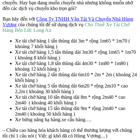
chuyển. Hay bạn đang muốn chuyển nhà nhưng không muốn nhờ
đến các dịch vụ chuyển kho trọn gói?
Bạn hãy đến với
Công Ty TNHH Vận Tải Và Chuyển Nhà Hùng
Vương
của chúng tôi để sử dụng dịch vụ
Cho Thuê Xe Tải Chở
Hàng Bến Lức Long An
Xe tải chở hàng 1 tấn thùng dài 3m * rộng 1m65 * 1m70 (
khoảng 7 khối hàng )
Xe tải chở hàng 1,5 tấn thùng dài 3m30 * rộng 1m65 * 1m70
( khoảng 8 khối hàng )
Xe tải chở hàng 1,8 tấn thùng dài 4m30 * 1m80 * 1m80 (
khoảng 12 khối hàng )
Xe tải chở hàng 2 tấn thùng dài 6m10 * 2m * 2m ( khoảng 24
khối hàng )
Xe tải chở hàng 5 tấn thùng dài 6m20 * rộng 2m10 * cao
2,2m ( khoảng 30 khối hàng )
Xe tải chở hàng 10 tấn thùng dài 8m * rộng 2m40 * cao
2m40 ( khoảng 40 khối hàng )
Xe tải chở hàng 15 tấn thùng dài 9m * rộng 2m40 * cao
2m40 ( khoảng 50 khối hàng )
Xe bửng nâng hạ hàng.xe cẩu hàng….
– Chiều cao hàng hóa khách hàng có thể thương lượng với chúng
tôi chỉ 1 câu nói ( Việc gì khó đã có Hùng Vương…)