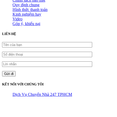
Chính sách bảo mật
Quy định chung
Hình thức thanh toán
Kinh nghiệm hay
Video
Góp ý, khiếu nại
LIÊN HỆ
KẾT NỐI VỚI CHÚNG TÔI
Dịch Vụ Chuyển Nhà 247 TPHCM
CÔNG TY THHH VẬN TẢI VÀ CHUYỂN NHÀ HÙNG