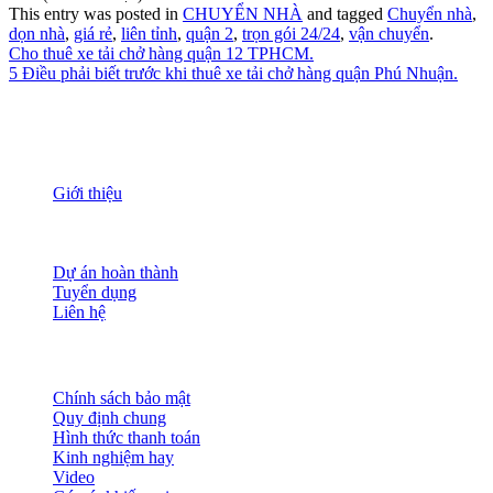
This entry was posted in
CHUYỂN NHÀ
and tagged
Chuyển nhà
,
dọn nhà
,
giá rẻ
,
liên tỉnh
,
quận 2
,
trọn gói 24/24
,
vận chuyển
.
Cho thuê xe tải chở hàng quận 12 TPHCM.
5 Điều phải biết trước khi thuê xe tải chở hàng quận Phú Nhuận.
THÔNG TIN
Giới thiệu
Nguồn nhân lực
Tầm nhìn sứ mạng
Đánh giá dịch vụ
Dự án hoàn thành
Tuyển dụng
Liên hệ
HỖ TRỢ KHÁCH HÀNG
Chính sách bảo mật
Quy định chung
Hình thức thanh toán
Kinh nghiệm hay
Video