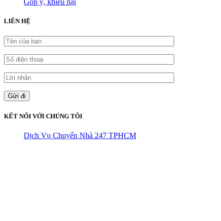
Góp ý, khiếu nại
LIÊN HỆ
KẾT NỐI VỚI CHÚNG TÔI
Dịch Vụ Chuyển Nhà 247 TPHCM
CÔNG TY THHH VẬN TẢI VÀ CHUYỂN NHÀ HÙNG
VƯƠNG
Đ/C: Số 48 Đường 50A – KP 9 Phường Tân Tạo – Quận Bình Tân
– TPHCM
MST: 0316324699
Hotline : 0845.442.442