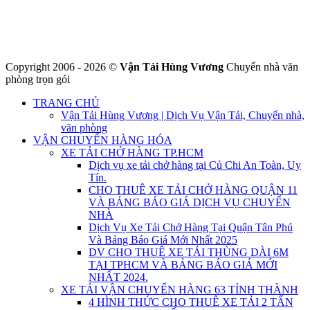
Website : https://chuyennha247.vn
Gmail : chuyennha247.vn@gmail.com
Copyright 2006 - 2026 ©
Vận Tải Hùng Vương
Chuyển nhà văn
phòng trọn gói
TRANG CHỦ
Vận Tải Hùng Vương | Dịch Vụ Vận Tải, Chuyển nhà,
văn phòng
VẬN CHUYỂN HÀNG HÓA
XE TẢI CHỞ HÀNG TP.HCM
Dịch vụ xe tải chở hàng tại Củ Chi An Toàn, Uy
Tín.
CHO THUÊ XE TẢI CHỞ HÀNG QUẬN 11
VÀ BẢNG BÁO GIÁ DỊCH VỤ CHUYỂN
NHÀ
Dịch Vụ Xe Tải Chở Hàng Tại Quận Tân Phú
Và Bảng Báo Giá Mới Nhất 2025
DV CHO THUÊ XE TẢI THÙNG DÀI 6M
TẠI TPHCM VÀ BẢNG BÁO GIÁ MỚI
NHẤT 2024.
XE TẢI VẬN CHUYỂN HÀNG 63 TỈNH THÀNH
4 HÌNH THỨC CHO THUÊ XE TẢI 2 TẤN