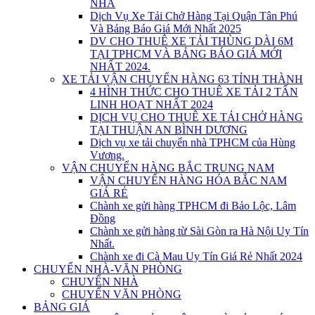
NHÀ
Dịch Vụ Xe Tải Chở Hàng Tại Quận Tân Phú
Và Bảng Báo Giá Mới Nhất 2025
DV CHO THUÊ XE TẢI THÙNG DÀI 6M
TẠI TPHCM VÀ BẢNG BÁO GIÁ MỚI
NHẤT 2024.
XE TẢI VẬN CHUYỂN HÀNG 63 TỈNH THÀNH
4 HÌNH THỨC CHO THUÊ XE TẢI 2 TẤN
LINH HOẠT NHẤT 2024
DỊCH VỤ CHO THUÊ XE TẢI CHỞ HÀNG
TẠI THUẬN AN BÌNH DƯƠNG
Dịch vụ xe tải chuyển nhà TPHCM của Hùng
Vương.
VẬN CHUYỂN HÀNG BẮC TRUNG NAM
VẬN CHUYỂN HÀNG HÓA BẮC NAM
GIÁ RẺ
Chành xe gửi hàng TPHCM đi Bảo Lộc, Lâm
Đồng
Chành xe gửi hàng từ Sài Gòn ra Hà Nội Uy Tín
Nhất.
Chành xe đi Cà Mau Uy Tín Giá Rẻ Nhất 2024
CHUYỂN NHÀ-VĂN PHÒNG
CHUYỂN NHÀ
CHUYỂN VĂN PHÒNG
BẢNG GIÁ