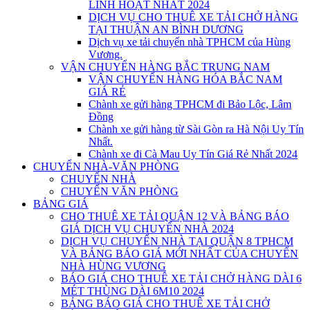
LINH HOẠT NHẤT 2024
DỊCH VỤ CHO THUÊ XE TẢI CHỞ HÀNG
TẠI THUẬN AN BÌNH DƯƠNG
Dịch vụ xe tải chuyển nhà TPHCM của Hùng
Vương.
VẬN CHUYỂN HÀNG BẮC TRUNG NAM
VẬN CHUYỂN HÀNG HÓA BẮC NAM
GIÁ RẺ
Chành xe gửi hàng TPHCM đi Bảo Lộc, Lâm
Đồng
Chành xe gửi hàng từ Sài Gòn ra Hà Nội Uy Tín
Nhất.
Chành xe đi Cà Mau Uy Tín Giá Rẻ Nhất 2024
CHUYỂN NHÀ-VĂN PHÒNG
CHUYỂN NHÀ
CHUYỂN VĂN PHÒNG
BẢNG GIÁ
CHO THUÊ XE TẢI QUẬN 12 VÀ BẢNG BÁO
GIÁ DỊCH VỤ CHUYỂN NHÀ 2024
DỊCH VỤ CHUYỂN NHÀ TẠI QUẬN 8 TPHCM
VÀ BẢNG BÁO GIÁ MỚI NHẤT CỦA CHUYỂN
NHÀ HÙNG VƯƠNG
BÁO GIÁ CHO THUÊ XE TẢI CHỞ HÀNG DÀI 6
MÉT THÙNG DÀI 6M10 2024
BẢNG BÁO GIÁ CHO THUÊ XE TẢI CHỞ