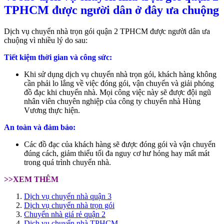
TPHCM được người dân ở đây ưa chuộng
Dịch vụ chuyển nhà trọn gói quận 2 TPHCM được người dân ưa
chuộng vì nhiều lý do sau:
Tiết kiệm thời gian và công sức:
Khi sử dụng dịch vụ chuyển nhà trọn gói, khách hàng không
cần phải lo lắng về việc đóng gói, vận chuyển và giải phóng
đồ đạc khi chuyển nhà. Mọi công việc này sẽ được đội ngũ
nhân viên chuyên nghiệp của công ty chuyển nhà Hùng
Vương thực hiện.
An toàn và đảm bảo:
Các đồ đạc của khách hàng sẽ được đóng gói và vận chuyển
đúng cách, giảm thiểu tối đa nguy cơ hư hỏng hay mất mát
trong quá trình chuyển nhà.
>>XEM THÊM
Dịch vụ chuyển nhà quận 3
Dịch vụ chuyển nhà trọn gói
Chuyển nhà giá rẻ quận 2
Dịch vụ chuyển nhà TPHCM