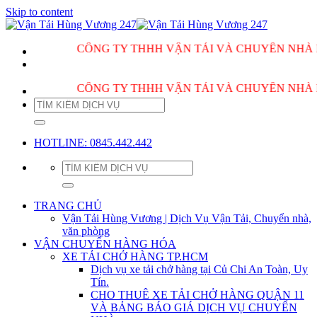
Skip to content
CÔNG TY THHH VẬN TẢI VÀ CHUYỂN NHÀ HÙNG V
CÔNG TY THHH VẬN TẢI VÀ CHUYỂN NHÀ HÙNG V
HOTLINE: 0845.442.442
TRANG CHỦ
Vận Tải Hùng Vương | Dịch Vụ Vận Tải, Chuyển nhà,
văn phòng
VẬN CHUYỂN HÀNG HÓA
XE TẢI CHỞ HÀNG TP.HCM
Dịch vụ xe tải chở hàng tại Củ Chi An Toàn, Uy
Tín.
CHO THUÊ XE TẢI CHỞ HÀNG QUẬN 11
VÀ BẢNG BÁO GIÁ DỊCH VỤ CHUYỂN