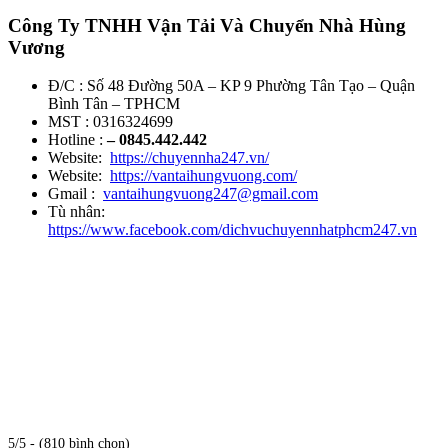
Công Ty TNHH Vận Tải Và Chuyển Nhà Hùng
Vương
Đ/C : Số 48 Đường 50A – KP 9 Phường Tân Tạo – Quận
Bình Tân – TPHCM
MST : 0316324699
Hotline :
– 0845.442.442
Website:
https://chuyennha247.vn/
Website:
https://vantaihungvuong.com/
Gmail :
vantaihungvuong247@gmail.com
Tù nhân:
https://www.facebook.com/dichvuchuyennhatphcm247.vn
5/5 - (810 bình chọn)