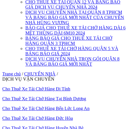
CHO THUÊ XE TẢI QUẬN 12 VÀ BẢNG BÁO
GIÁ DỊCH VỤ CHUYỂN NHÀ 2024
DỊCH VỤ CHUYỂN NHÀ TẠI QUẬN 8 TPHCM
VÀ BẢNG BÁO GIÁ MỚI NHẤT CỦA CHUYỂN
NHÀ HÙNG VƯƠNG
BÁO GIÁ CHO THUÊ XE TẢI CHỞ HÀNG DÀI 6
MÉT THÙNG DÀI 6M10 2024
BẢNG BÁO GIÁ CHO THUÊ XE TẢI CHỞ
HÀNG QUẬN 3 TPHCM
CHO THUÊ XE TẢI CHỞ HÀNG QUẬN 5 VÀ
BẢNG BÁO GIÁ 2024
DỊCH VỤ CHUYỂN NHÀ TRỌN GÓI QUẬN 8
VÀ BẢNG BÁO GIÁ MỚI NHẤT
Trang chủ
/
CHUYỂN NHÀ
/
DỊCH VỤ VẬN CHUYỂN
Cho Thuê Xe Tải Chở Hàng Đi Tỉnh
Cho Thuê Xe Tải Chở Hàng Tại Bình Dương
Cho Thuê Xe Tải Chở Hàng Bến Lức Long An
Cho Thuê Xe Tải Chở Hàng Đức Hòa
Cho Thuê Xe Tải Chở Hàng Huyện Nhà Bè