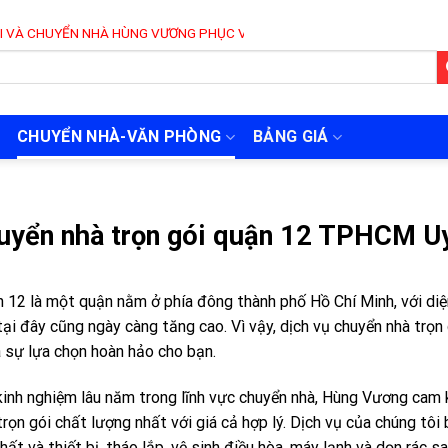
 NHÀ HÙNG VƯƠNG PHỤC VỤ 24/7
CHUYỂN NHÀ-VĂN PHÒNG
BẢNG GIÁ
uyển nhà trọn gói quận 12 TPHCM Uy
 12 là một quận nằm ở phía đông thành phố Hồ Chí Minh, với diện
tại đây cũng ngày càng tăng cao. Vì vậy, dịch vụ chuyển nhà t
à sự lựa chọn hoàn hảo cho bạn.
kinh nghiệm lâu năm trong lĩnh vực chuyển nhà, Hùng Vương cam
trọn gói chất lượng nhất với giá cả hợp lý. Dịch vụ của chúng tôi
thất và thiết bị, tháo lắp, vệ sinh điều hòa, máy lạnh và dọn rác s