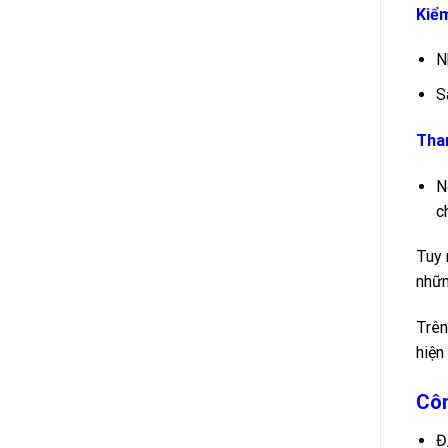
Kiểm
N
S
Than
N
c
Tuy 
nhữn
Trên
hiện
Côn
Đ