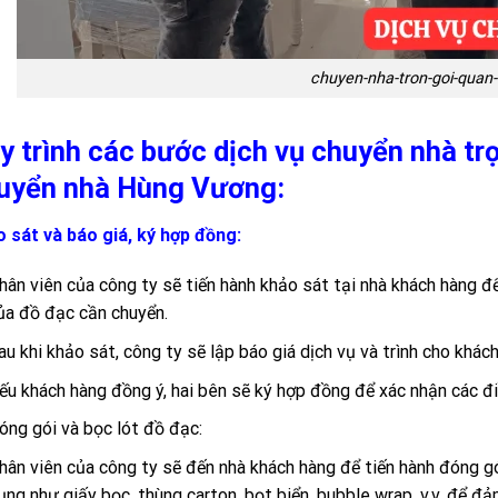
chuyen-nha-tron-goi-quan
y trình các bước dịch vụ chuyển nhà tr
uyển nhà Hùng Vương:
 sát và báo giá, ký hợp đồng:
hân viên của công ty sẽ tiến hành khảo sát tại nhà khách hàng để
ủa đồ đạc cần chuyển.
au khi khảo sát, công ty sẽ lập báo giá dịch vụ và trình cho khác
ếu khách hàng đồng ý, hai bên sẽ ký hợp đồng để xác nhận các điề
óng gói và bọc lót đồ đạc:
hân viên của công ty sẽ đến nhà khách hàng để tiến hành đóng gó
ụng như giấy bọc, thùng carton, bọt biển, bubble wrap, v.v. để đ