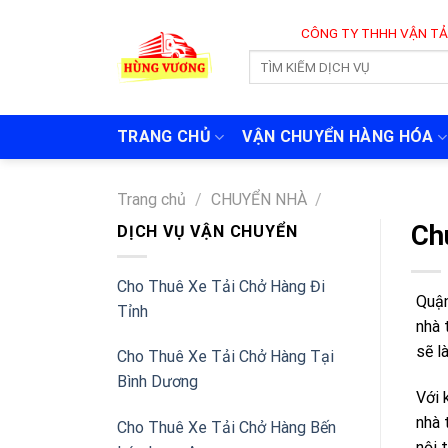
Skip
CÔNG TY THHH VẬN TẢI VÀ CHUYỂN
to
content
TRANG CHỦ
VẬN CHUYỂN HÀNG HÓA
Trang chủ
/
CHUYỂN NHÀ
/
Ch
DỊCH VỤ VẬN CHUYỂN
Cho Thuê Xe Tải Chở Hàng Đi
Quận
Tỉnh
nhà 
sẽ l
Cho Thuê Xe Tải Chở Hàng Tại
Bình Dương
Với 
nhà 
Cho Thuê Xe Tải Chở Hàng Bến
nội 