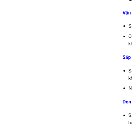
Vận 
S
C
k
Sắp 
S
k
N
Dọn 
S
h