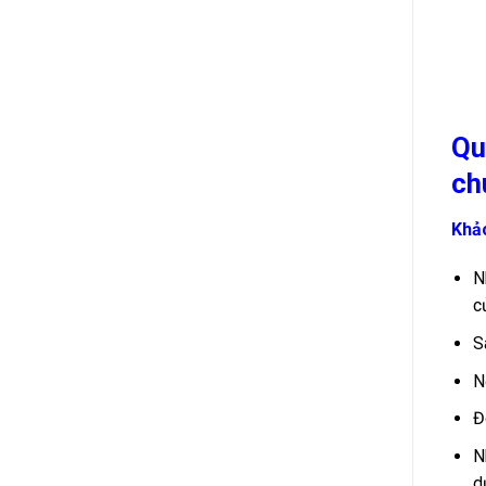
Qu
ch
Khảo
N
c
S
N
Đ
N
d