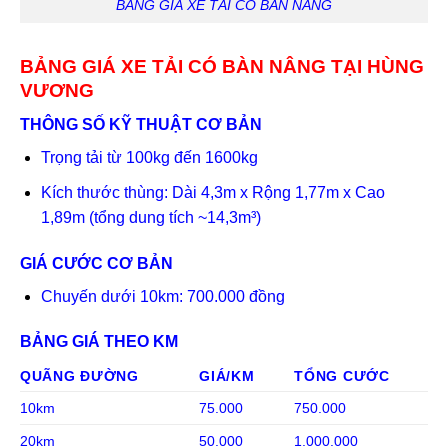
BẢNG GIÁ XE TẢI CÓ BÀN NÂNG
BẢNG GIÁ XE TẢI CÓ BÀN NÂNG TẠI HÙNG
VƯƠNG
THÔNG SỐ KỸ THUẬT CƠ BẢN
Trọng tải từ 100kg đến 1600kg
Kích thước thùng: Dài 4,3m x Rộng 1,77m x Cao
1,89m (tổng dung tích ~14,3m³)
GIÁ CƯỚC CƠ BẢN
Chuyến dưới 10km: 700.000 đồng
BẢNG GIÁ THEO KM
QUÃNG ĐƯỜNG
GIÁ/KM
TỔNG CƯỚC
10km
75.000
750.000
20km
50.000
1.000.000