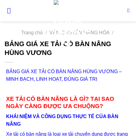
Skip
to
content
Trang chủ
/
VẬN CHUYỂN HÀNG HÓA
/
BẢNG GIÁ XE TẢI CÓ BÀN NÂNG
HÙNG VƯƠNG
BẢNG GIÁ XE TẢI CÓ BÀN NÂNG HÙNG VƯƠNG –
MINH BẠCH, LINH HOẠT, ĐÚNG GIÁ TRỊ
XE TẢI CÓ BÀN NÂNG LÀ GÌ? TẠI SAO
NGÀY CÀNG ĐƯỢC ƯA CHUỘNG?
KHÁI NIỆM VÀ CÔNG DỤNG THỰC TẾ CỦA BÀN
NÂNG
Xe tải có bàn nâng là loại xe tải chuyên dụng được trang