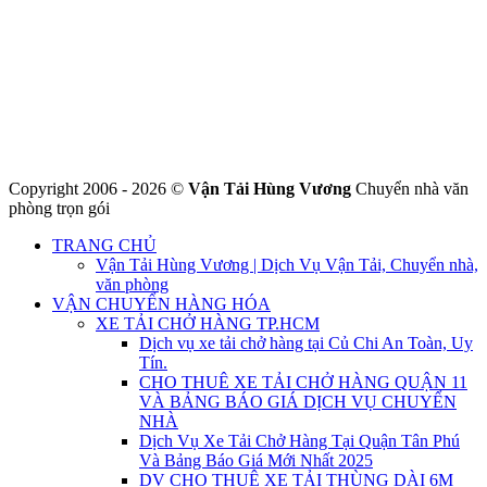
VƯƠNG
Đ/C: Số 48 Đường 50A – KP 9 Phường Tân Tạo – Quận Bình Tân
– TPHCM
MST: 0316324699
Hotline : 0845.442.442
Website : https://chuyennha247.vn
Gmail : chuyennha247.vn@gmail.com
Copyright 2006 - 2026 ©
Vận Tải Hùng Vương
Chuyển nhà văn
phòng trọn gói
TRANG CHỦ
Vận Tải Hùng Vương | Dịch Vụ Vận Tải, Chuyển nhà,
văn phòng
VẬN CHUYỂN HÀNG HÓA
XE TẢI CHỞ HÀNG TP.HCM
Dịch vụ xe tải chở hàng tại Củ Chi An Toàn, Uy
Tín.
CHO THUÊ XE TẢI CHỞ HÀNG QUẬN 11
VÀ BẢNG BÁO GIÁ DỊCH VỤ CHUYỂN
NHÀ
Dịch Vụ Xe Tải Chở Hàng Tại Quận Tân Phú
Và Bảng Báo Giá Mới Nhất 2025
DV CHO THUÊ XE TẢI THÙNG DÀI 6M