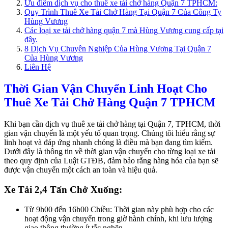
Ưu điểm dịch vụ cho thuê xe tải chở hàng Quận 7 TPHCM:
Quy Trình Thuê Xe Tải Chở Hàng Tại Quận 7 Của Công Ty
Hùng Vương
Các loại xe tải chở hàng quận 7 mà Hùng Vương cung cấp tại
đây.
8 Dịch Vụ Chuyên Nghiệp Của Hùng Vương Tại Quận 7
Của Hùng Vương
Liên Hệ
Thời Gian Vận Chuyển Linh Hoạt Cho
Thuê Xe Tải Chở Hàng Quận 7 TPHCM
Khi bạn cần dịch vụ thuê xe tải chở hàng tại Quận 7, TPHCM, thời
gian vận chuyển là một yếu tố quan trọng. Chúng tôi hiểu rằng sự
linh hoạt và đáp ứng nhanh chóng là điều mà bạn đang tìm kiếm.
Dưới đây là thông tin về thời gian vận chuyển cho từng loại xe tải
theo quy định của Luật GTĐB, đảm bảo rằng hàng hóa của bạn sẽ
được vận chuyển một cách an toàn và hiệu quả.
Xe Tải 2,4 Tấn Chở Xuống:
Từ 9h00 đến 16h00 Chiều: Thời gian này phù hợp cho các
hoạt động vận chuyển trong giờ hành chính, khi lưu lượng
giao thông thường ít tắc nghẽn.