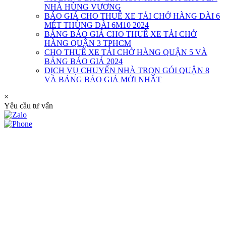
NHÀ HÙNG VƯƠNG
BÁO GIÁ CHO THUÊ XE TẢI CHỞ HÀNG DÀI 6
MÉT THÙNG DÀI 6M10 2024
BẢNG BÁO GIÁ CHO THUÊ XE TẢI CHỞ
HÀNG QUẬN 3 TPHCM
CHO THUÊ XE TẢI CHỞ HÀNG QUẬN 5 VÀ
BẢNG BÁO GIÁ 2024
DỊCH VỤ CHUYỂN NHÀ TRỌN GÓI QUẬN 8
VÀ BẢNG BÁO GIÁ MỚI NHẤT
×
Yêu cầu tư vấn