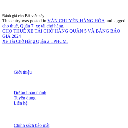
Đánh giá cho Bài viết này
This entry was posted in
VẬN CHUYỂN HÀNG HÓA
and tagged
cho thuê
,
Quận 7
,
xe tải chở hàng
.
CHO THUÊ XE TẢI CHỞ HÀNG QUẬN 5 VÀ BẢNG BÁO
GIÁ 2024
Xe Tải Chở Hàng Quận 2 TPHCM.
THÔNG TIN
Giới thiệu
Nguồn nhân lực
Tầm nhìn sứ mạng
Đánh giá dịch vụ
Dự án hoàn thành
Tuyển dụng
Liên hệ
HỖ TRỢ KHÁCH HÀNG
Chính sách bảo mật