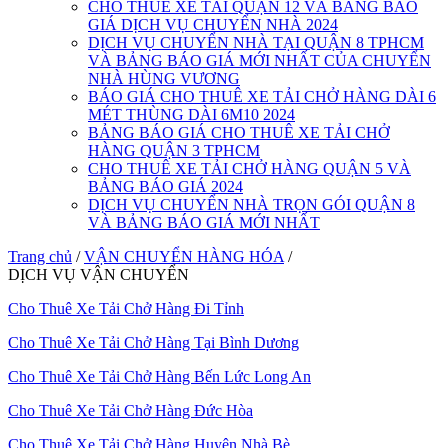
CHO THUÊ XE TẢI QUẬN 12 VÀ BẢNG BÁO
GIÁ DỊCH VỤ CHUYỂN NHÀ 2024
DỊCH VỤ CHUYỂN NHÀ TẠI QUẬN 8 TPHCM
VÀ BẢNG BÁO GIÁ MỚI NHẤT CỦA CHUYỂN
NHÀ HÙNG VƯƠNG
BÁO GIÁ CHO THUÊ XE TẢI CHỞ HÀNG DÀI 6
MÉT THÙNG DÀI 6M10 2024
BẢNG BÁO GIÁ CHO THUÊ XE TẢI CHỞ
HÀNG QUẬN 3 TPHCM
CHO THUÊ XE TẢI CHỞ HÀNG QUẬN 5 VÀ
BẢNG BÁO GIÁ 2024
DỊCH VỤ CHUYỂN NHÀ TRỌN GÓI QUẬN 8
VÀ BẢNG BÁO GIÁ MỚI NHẤT
Trang chủ
/
VẬN CHUYỂN HÀNG HÓA
/
DỊCH VỤ VẬN CHUYỂN
Cho Thuê Xe Tải Chở Hàng Đi Tỉnh
Cho Thuê Xe Tải Chở Hàng Tại Bình Dương
Cho Thuê Xe Tải Chở Hàng Bến Lức Long An
Cho Thuê Xe Tải Chở Hàng Đức Hòa
Cho Thuê Xe Tải Chở Hàng Huyện Nhà Bè