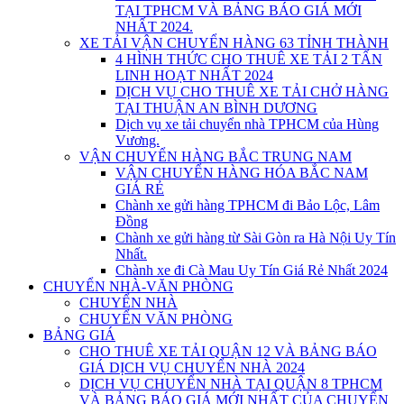
TẠI TPHCM VÀ BẢNG BÁO GIÁ MỚI
NHẤT 2024.
XE TẢI VẬN CHUYỂN HÀNG 63 TỈNH THÀNH
4 HÌNH THỨC CHO THUÊ XE TẢI 2 TẤN
LINH HOẠT NHẤT 2024
DỊCH VỤ CHO THUÊ XE TẢI CHỞ HÀNG
TẠI THUẬN AN BÌNH DƯƠNG
Dịch vụ xe tải chuyển nhà TPHCM của Hùng
Vương.
VẬN CHUYỂN HÀNG BẮC TRUNG NAM
VẬN CHUYỂN HÀNG HÓA BẮC NAM
GIÁ RẺ
Chành xe gửi hàng TPHCM đi Bảo Lộc, Lâm
Đồng
Chành xe gửi hàng từ Sài Gòn ra Hà Nội Uy Tín
Nhất.
Chành xe đi Cà Mau Uy Tín Giá Rẻ Nhất 2024
CHUYỂN NHÀ-VĂN PHÒNG
CHUYỂN NHÀ
CHUYỂN VĂN PHÒNG
BẢNG GIÁ
CHO THUÊ XE TẢI QUẬN 12 VÀ BẢNG BÁO
GIÁ DỊCH VỤ CHUYỂN NHÀ 2024
DỊCH VỤ CHUYỂN NHÀ TẠI QUẬN 8 TPHCM
VÀ BẢNG BÁO GIÁ MỚI NHẤT CỦA CHUYỂN