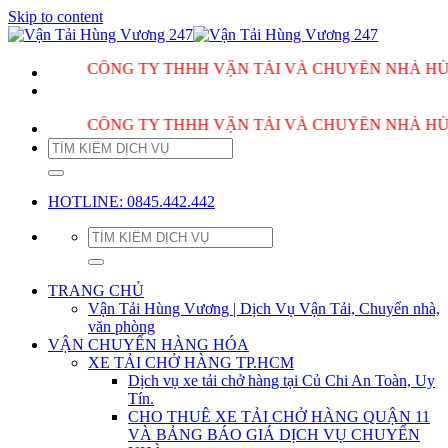
Skip to content
CÔNG TY THHH VẬN TẢI VÀ CHUYỂN NHÀ HÙNG VƯƠN
CÔNG TY THHH VẬN TẢI VÀ CHUYỂN NHÀ HÙNG VƯƠN
HOTLINE: 0845.442.442
TRANG CHỦ
Vận Tải Hùng Vương | Dịch Vụ Vận Tải, Chuyển nhà,
văn phòng
VẬN CHUYỂN HÀNG HÓA
XE TẢI CHỞ HÀNG TP.HCM
Dịch vụ xe tải chở hàng tại Củ Chi An Toàn, Uy
Tín.
CHO THUÊ XE TẢI CHỞ HÀNG QUẬN 11
VÀ BẢNG BÁO GIÁ DỊCH VỤ CHUYỂN