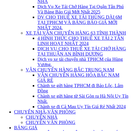
NHÀ
Dịch Vụ Xe Tải Chở Hàng Tại Quận Tân Phú
Và Bảng Báo Giá Mới Nhất 2025
DV CHO THUÊ XE TẢI THÙNG DÀI 6M
TẠI TPHCM VÀ BẢNG BÁO GIÁ MỚI
NHẤT 2024.
XE TẢI VẬN CHUYỂN HÀNG 63 TỈNH THÀNH
4 HÌNH THỨC CHO THUÊ XE TẢI 2 TẤN
LINH HOẠT NHẤT 2024
DỊCH VỤ CHO THUÊ XE TẢI CHỞ HÀNG
TẠI THUẬN AN BÌNH DƯƠNG
Dịch vụ xe tải chuyển nhà TPHCM của Hùng
Vương.
VẬN CHUYỂN HÀNG BẮC TRUNG NAM
VẬN CHUYỂN HÀNG HÓA BẮC NAM
GIÁ RẺ
Chành xe gửi hàng TPHCM đi Bảo Lộc, Lâm
Đồng
Chành xe gửi hàng từ Sài Gòn ra Hà Nội Uy Tín
Nhất.
Chành xe đi Cà Mau Uy Tín Giá Rẻ Nhất 2024
CHUYỂN NHÀ-VĂN PHÒNG
CHUYỂN NHÀ
CHUYỂN VĂN PHÒNG
BẢNG GIÁ