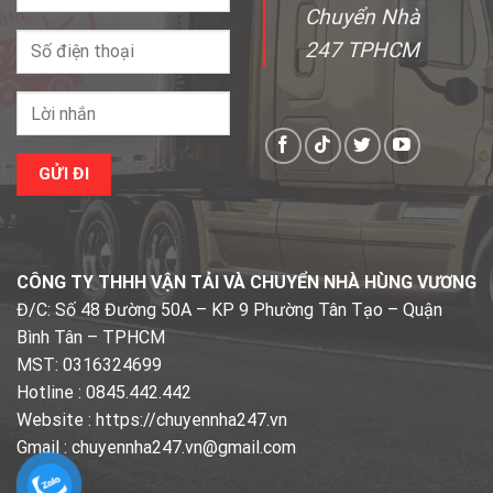
Chuyển Nhà
247 TPHCM
CÔNG TY THHH VẬN TẢI VÀ CHUYỂN NHÀ HÙNG VƯƠNG
Đ/C: Số 48 Đường 50A – KP 9 Phường Tân Tạo – Quận
Bình Tân – TPHCM
MST: 0316324699
Hotline : 0845.442.442
Website : https://chuyennha247.vn
Gmail : chuyennha247.vn@gmail.com