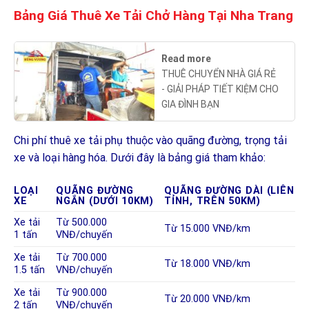
Bảng Giá Thuê Xe Tải Chở Hàng Tại Nha Trang
Read more
THUÊ CHUYỂN NHÀ GIÁ RẺ
- GIẢI PHÁP TIẾT KIỆM CHO
GIA ĐÌNH BẠN
Chi phí thuê xe tải phụ thuộc vào quãng đường, trọng tải
xe và loại hàng hóa. Dưới đây là bảng giá tham khảo:
LOẠI
QUÃNG ĐƯỜNG
QUÃNG ĐƯỜNG DÀI (LIÊN
XE
NGẮN (DƯỚI 10KM)
TỈNH, TRÊN 50KM)
Xe tải
Từ 500.000
Từ 15.000 VNĐ/km
1 tấn
VNĐ/chuyến
Xe tải
Từ 700.000
Từ 18.000 VNĐ/km
1.5 tấn
VNĐ/chuyến
Xe tải
Từ 900.000
Từ 20.000 VNĐ/km
2 tấn
VNĐ/chuyến