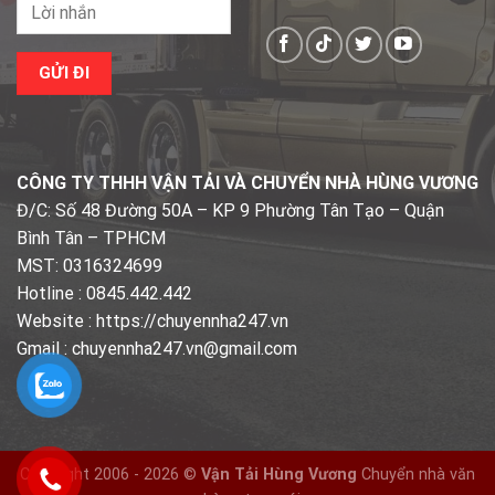
CÔNG TY THHH VẬN TẢI VÀ CHUYỂN NHÀ HÙNG VƯƠNG
Đ/C: Số 48 Đường 50A – KP 9 Phường Tân Tạo – Quận
Bình Tân – TPHCM
MST: 0316324699
Hotline : 0845.442.442
Website : https://chuyennha247.vn
Gmail : chuyennha247.vn@gmail.com
Copyright 2006 - 2026 ©
Vận Tải Hùng Vương
Chuyển nhà văn