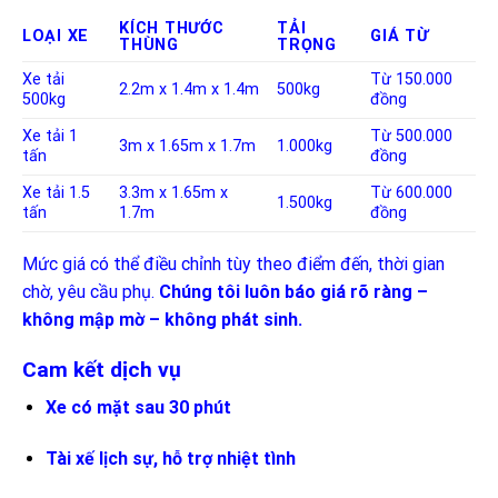
KÍCH THƯỚC
TẢI
LOẠI XE
GIÁ TỪ
THÙNG
TRỌNG
Xe tải
Từ 150.000
2.2m x 1.4m x 1.4m
500kg
500kg
đồng
Xe tải 1
Từ 500.000
3m x 1.65m x 1.7m
1.000kg
tấn
đồng
Xe tải 1.5
3.3m x 1.65m x
Từ 600.000
1.500kg
tấn
1.7m
đồng
Mức giá có thể điều chỉnh tùy theo điểm đến, thời gian
chờ, yêu cầu phụ.
Chúng tôi luôn báo giá rõ ràng –
không mập mờ – không phát sinh.
Cam kết dịch vụ
Xe có mặt sau 30 phút
Tài xế lịch sự, hỗ trợ nhiệt tình