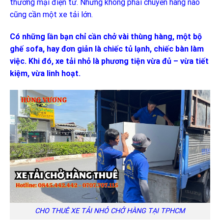
thương mại điện tử. Nhưng không phải chuyến hàng nào
cũng cần một xe tải lớn.
Có những lần bạn chỉ cần chở vài thùng hàng, một bộ
ghế sofa, hay đơn giản là chiếc tủ lạnh, chiếc bàn làm
việc. Khi đó, xe tải nhỏ là phương tiện vừa đủ – vừa tiết
kiệm, vừa linh hoạt.
CHO THUÊ XE TẢI NHỎ CHỞ HÀNG TẠI TPHCM