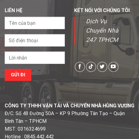
LIÊN HỆ
KẾT NỐI VỚI CHÚNG TÔI
Dịch Vụ
Chuyển Nhà
247 TPHCM
CÔNG TY THHH VẬN TẢI VÀ CHUYỂN NHÀ HÙNG VƯƠNG
Đ/C: Số 48 Đường 50A – KP 9 Phường Tân Tạo – Quận
Bình Tân – TPHCM
MST: 0316324699
Hotline : 0845.442.442