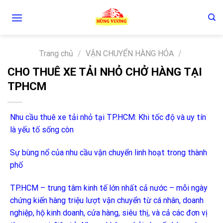
Skip
to
content
Trang chủ
/
VẬN CHUYỂN HÀNG HÓA
/
CHO THUÊ XE TẢI NHỎ CHỞ HÀNG TẠI
TPHCM
Nhu cầu thuê xe tải nhỏ tại TP.HCM: Khi tốc độ và uy tín
là yếu tố sống còn
Sự bùng nổ của nhu cầu vận chuyển linh hoạt trong thành
phố
TP.HCM – trung tâm kinh tế lớn nhất cả nước – mỗi ngày
chứng kiến hàng triệu lượt vận chuyển từ cá nhân, doanh
nghiệp, hộ kinh doanh, cửa hàng, siêu thị, và cả các đơn vị