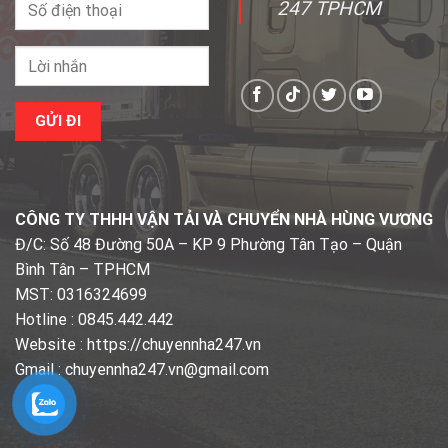
247 TPHCM
CÔNG TY THHH VẬN TẢI VÀ CHUYỂN NHÀ HÙNG VƯƠNG
Đ/C: Số 48 Đường 50A – KP 9 Phường Tân Tạo – Quận
Bình Tân – TPHCM
MST: 0316324699
Hotline : 0845.442.442
Website : https://chuyennha247.vn
Gmail : chuyennha247.vn@gmail.com