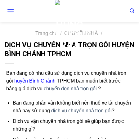
Skip
to
content
Trang chủ
/
CHUYỂN NHÀ
/
DỊCH VỤ CHUYỂN NHÀ TRỌN GÓI HUYỆN
BÌNH CHÁNH TPHCM
Bạn đang có nhu cầu sử dụng dịch vụ chuyển nhà trọn
gói
huyện Bình Chánh
TPHCM bạn muốn biết trước
bảng giá dịch vụ
chuyển dọn nhà trọn gói
?
Bạn đang phân vân không biết nên thuê xe tải chuyển
nhà hay sử dụng
dịch vụ chuyển nhà trọn gói
?
Dịch vụ vận chuyển nhà trọn gói sẽ giúp bạn được
những gì?