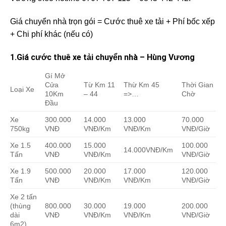
Giá chuyển nhà trọn gói = Cước thuê xe tải + Phí bốc xếp
+ Chi phí khác (nếu có)
1.Giá cước thuê xe tải chuyển nhà – Hùng Vương
Gí Mở
Cửa
Từ Km 11
Thừ Km 45
Thời Gian
Loại Xe
10Km
– 44
=>…
Chờ
Đầu
Xe
300.000
14.000
13.000
70.000
750kg
VNĐ
VNĐ/Km
VNĐ/Km
VNĐ/Giờ
Xe 1.5
400.000
15.000
100.000
14.000VNĐ/Km
Tấn
VNĐ
VNĐ/Km
VNĐ/Giờ
Xe 1.9
500.000
20.000
17.000
120.000
Tấn
VNĐ
VNĐ/Km
VNĐ/Km
VNĐ/Giờ
Xe 2 tấn
(thùng
800.000
30.000
19.000
200.000
dài
VNĐ
VNĐ/Km
VNĐ/Km
VNĐ/Giờ
6m2)