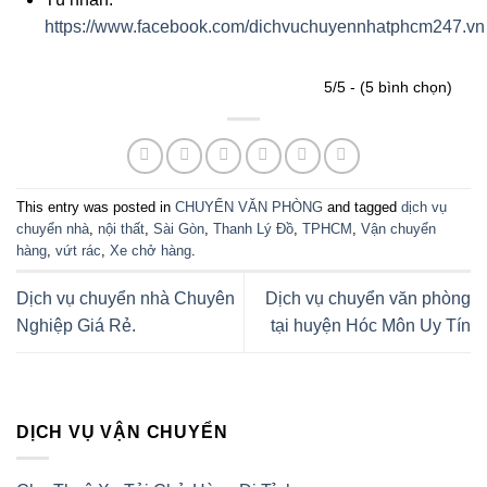
https://www.facebook.com/dichvuchuyennhatphcm247.vn
5/5 - (5 bình chọn)
This entry was posted in
CHUYỂN VĂN PHÒNG
and tagged
dịch vụ
chuyển nhà
,
nội thất
,
Sài Gòn
,
Thanh Lý Đồ
,
TPHCM
,
Vận chuyển
hàng
,
vứt rác
,
Xe chở hàng
.
Dịch vụ chuyển nhà Chuyên
Dịch vụ chuyển văn phòng
Nghiệp Giá Rẻ.
tại huyện Hóc Môn Uy Tín
DỊCH VỤ VẬN CHUYỂN