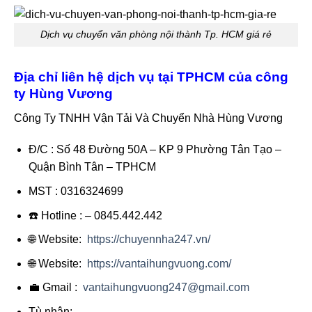
Dịch vụ chuyển văn phòng nội thành Tp. HCM giá rẻ
Địa chỉ liên hệ dịch vụ tại TPHCM của công
ty Hùng Vương
Công Ty TNHH Vận Tải Và Chuyển Nhà Hùng Vương
Đ/C : Số 48 Đường 50A – KP 9 Phường Tân Tạo –
Quận Bình Tân – TPHCM
MST : 0316324699
☎️ Hotline : – 0845.442.442
🌐 Website:
https://chuyennha247.vn/
🌐 Website:
https://vantaihungvuong.com/
💼 Gmail :
vantaihungvuong247@gmail.com
Tù nhân: