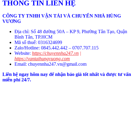
THÔNG TIN LIÊN HỆ
CÔNG TY TNHH VẬN TẢI VÀ CHUYỂN NHÀ HÙNG
VƯƠNG
Địa chỉ: Số 48 đường 50A – KP 9, Phường Tân Tạo, Quận
Bình Tân, TP.HCM
Mã số thuế: 0316324699
Zalo/Hotline: 0845.442.442 – 0707.707.115
Website:
https://chuyennha247.vn
|
https://vantaihungvuong.com
Email:
chuyennha247.vn@gmail.com
Liên hệ ngay hôm nay để nhận báo giá tốt nhất và được tư vấn
miễn phí 24/7.