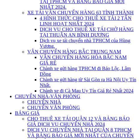
TẠI TPHCM VÀ BẢNG BÁO GIÁ MỚI
NHẤT 2024.
XE TẢI VẬN CHUYỂN HÀNG 63 TỈNH THÀNH
4 HÌNH THỨC CHO THUÊ XE TẢI 2 TẤN
LINH HOẠT NHẤT 2024
DỊCH VỤ CHO THUÊ XE TẢI CHỞ HÀNG
TẠI THUẬN AN BÌNH DƯƠNG
Dịch vụ xe tải chuyển nhà TPHCM của Hùng
Vương.
VẬN CHUYỂN HÀNG BẮC TRUNG NAM
VẬN CHUYỂN HÀNG HÓA BẮC NAM
GIÁ RẺ
Chành xe gửi hàng TPHCM đi Bảo Lộc, Lâm
Đồng
Chành xe gửi hàng từ Sài Gòn ra Hà Nội Uy Tín
Nhất.
Chành xe đi Cà Mau Uy Tín Giá Rẻ Nhất 2024
CHUYỂN NHÀ-VĂN PHÒNG
CHUYỂN NHÀ
CHUYỂN VĂN PHÒNG
BẢNG GIÁ
CHO THUÊ XE TẢI QUẬN 12 VÀ BẢNG BÁO
GIÁ DỊCH VỤ CHUYỂN NHÀ 2024
DỊCH VỤ CHUYỂN NHÀ TẠI QUẬN 8 TPHCM
VÀ BẢNG BÁO GIÁ MỚI NHẤT CỦA CHUYỂN