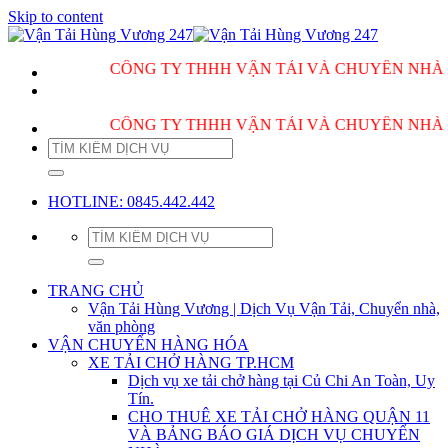
Skip to content
CÔNG TY THHH VẬN TẢI VÀ CHUYỂN NHÀ HÙNG V
CÔNG TY THHH VẬN TẢI VÀ CHUYỂN NHÀ HÙNG V
HOTLINE: 0845.442.442
TRANG CHỦ
Vận Tải Hùng Vương | Dịch Vụ Vận Tải, Chuyển nhà,
văn phòng
VẬN CHUYỂN HÀNG HÓA
XE TẢI CHỞ HÀNG TP.HCM
Dịch vụ xe tải chở hàng tại Củ Chi An Toàn, Uy
Tín.
CHO THUÊ XE TẢI CHỞ HÀNG QUẬN 11
VÀ BẢNG BÁO GIÁ DỊCH VỤ CHUYỂN