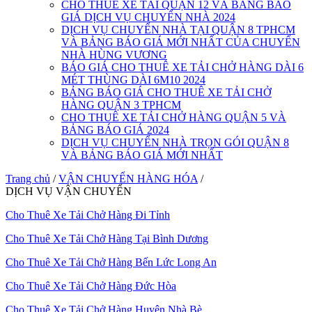
CHO THUÊ XE TẢI QUẬN 12 VÀ BẢNG BÁO
GIÁ DỊCH VỤ CHUYỂN NHÀ 2024
DỊCH VỤ CHUYỂN NHÀ TẠI QUẬN 8 TPHCM
VÀ BẢNG BÁO GIÁ MỚI NHẤT CỦA CHUYỂN
NHÀ HÙNG VƯƠNG
BÁO GIÁ CHO THUÊ XE TẢI CHỞ HÀNG DÀI 6
MÉT THÙNG DÀI 6M10 2024
BẢNG BÁO GIÁ CHO THUÊ XE TẢI CHỞ
HÀNG QUẬN 3 TPHCM
CHO THUÊ XE TẢI CHỞ HÀNG QUẬN 5 VÀ
BẢNG BÁO GIÁ 2024
DỊCH VỤ CHUYỂN NHÀ TRỌN GÓI QUẬN 8
VÀ BẢNG BÁO GIÁ MỚI NHẤT
Trang chủ
/
VẬN CHUYỂN HÀNG HÓA
/
DỊCH VỤ VẬN CHUYỂN
Cho Thuê Xe Tải Chở Hàng Đi Tỉnh
Cho Thuê Xe Tải Chở Hàng Tại Bình Dương
Cho Thuê Xe Tải Chở Hàng Bến Lức Long An
Cho Thuê Xe Tải Chở Hàng Đức Hòa
Cho Thuê Xe Tải Chở Hàng Huyện Nhà Bè