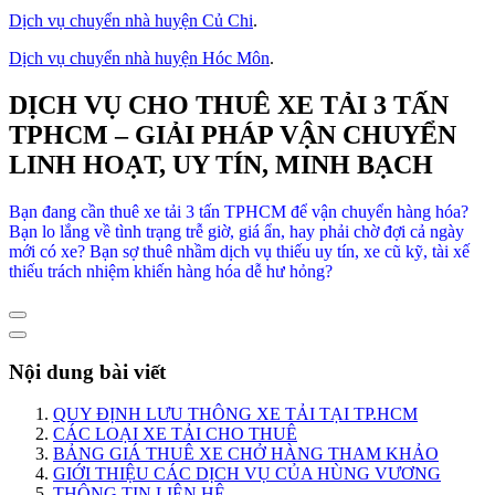
Dịch vụ chuyển nhà huyện Củ Chi
.
Dịch vụ chuyển nhà huyện Hóc Môn
.
DỊCH VỤ CHO THUÊ XE TẢI 3 TẤN
TPHCM – GIẢI PHÁP VẬN CHUYỂN
LINH HOẠT, UY TÍN, MINH BẠCH
Bạn đang cần thuê xe tải 3 tấn TPHCM để vận chuyển hàng hóa?
Bạn lo lắng về tình trạng trễ giờ, giá ẩn, hay phải chờ đợi cả ngày
mới có xe? Bạn sợ thuê nhầm dịch vụ thiếu uy tín, xe cũ kỹ, tài xế
thiếu trách nhiệm khiến hàng hóa dễ hư hỏng?
Nội dung bài viết
QUY ĐỊNH LƯU THÔNG XE TẢI TẠI TP.HCM
CÁC LOẠI XE TẢI CHO THUÊ
BẢNG GIÁ THUÊ XE CHỞ HÀNG THAM KHẢO
GIỚI THIỆU CÁC DỊCH VỤ CỦA HÙNG VƯƠNG
THÔNG TIN LIÊN HỆ