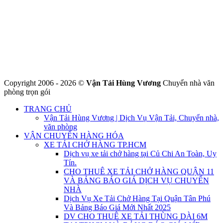
Đ/C: Số 48 Đường 50A – KP 9 Phường Tân Tạo – Quận Bình Tân
– TPHCM
MST: 0316324699
Hotline : 0845.442.442
Website : https://chuyennha247.vn
Gmail : chuyennha247.vn@gmail.com
Copyright 2006 - 2026 ©
Vận Tải Hùng Vương
Chuyển nhà văn
phòng trọn gói
TRANG CHỦ
Vận Tải Hùng Vương | Dịch Vụ Vận Tải, Chuyển nhà,
văn phòng
VẬN CHUYỂN HÀNG HÓA
XE TẢI CHỞ HÀNG TP.HCM
Dịch vụ xe tải chở hàng tại Củ Chi An Toàn, Uy
Tín.
CHO THUÊ XE TẢI CHỞ HÀNG QUẬN 11
VÀ BẢNG BÁO GIÁ DỊCH VỤ CHUYỂN
NHÀ
Dịch Vụ Xe Tải Chở Hàng Tại Quận Tân Phú
Và Bảng Báo Giá Mới Nhất 2025
DV CHO THUÊ XE TẢI THÙNG DÀI 6M