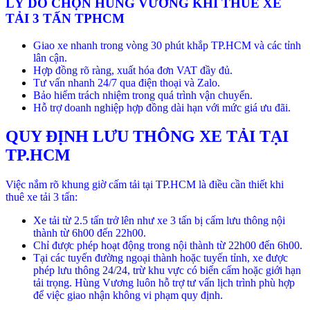
LÝ DO CHỌN HÙNG VƯƠNG KHI THUÊ XE
TẢI 3 TẤN TPHCM
Giao xe nhanh trong vòng 30 phút khắp TP.HCM và các tỉnh
lân cận.
Hợp đồng rõ ràng, xuất hóa đơn VAT đầy đủ.
Tư vấn nhanh 24/7 qua điện thoại và Zalo.
Bảo hiểm trách nhiệm trong quá trình vận chuyển.
Hỗ trợ doanh nghiệp hợp đồng dài hạn với mức giá ưu đãi.
QUY ĐỊNH LƯU THÔNG XE TẢI TẠI
TP.HCM
Việc nắm rõ khung giờ cấm tải tại TP.HCM là điều cần thiết khi
thuê xe tải 3 tấn:
Xe tải từ 2.5 tấn trở lên như xe 3 tấn bị cấm lưu thông nội
thành từ 6h00 đến 22h00.
Chỉ được phép hoạt động trong nội thành từ 22h00 đến 6h00.
Tại các tuyến đường ngoại thành hoặc tuyến tỉnh, xe được
phép lưu thông 24/24, trừ khu vực có biển cấm hoặc giới hạn
tải trọng. Hùng Vương luôn hỗ trợ tư vấn lịch trình phù hợp
để việc giao nhận không vi phạm quy định.