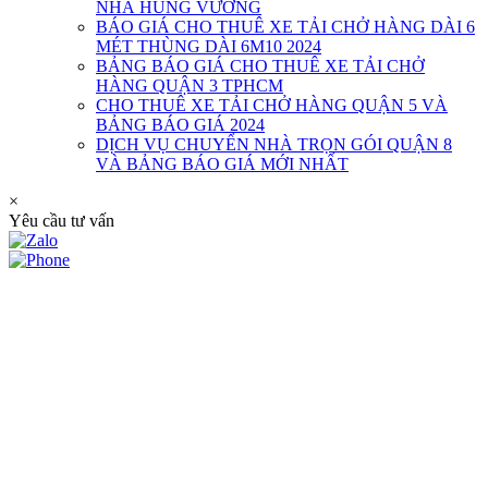
NHÀ HÙNG VƯƠNG
BÁO GIÁ CHO THUÊ XE TẢI CHỞ HÀNG DÀI 6
MÉT THÙNG DÀI 6M10 2024
BẢNG BÁO GIÁ CHO THUÊ XE TẢI CHỞ
HÀNG QUẬN 3 TPHCM
CHO THUÊ XE TẢI CHỞ HÀNG QUẬN 5 VÀ
BẢNG BÁO GIÁ 2024
DỊCH VỤ CHUYỂN NHÀ TRỌN GÓI QUẬN 8
VÀ BẢNG BÁO GIÁ MỚI NHẤT
×
Yêu cầu tư vấn