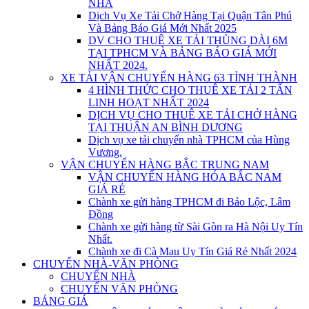
NHÀ
Dịch Vụ Xe Tải Chở Hàng Tại Quận Tân Phú
Và Bảng Báo Giá Mới Nhất 2025
DV CHO THUÊ XE TẢI THÙNG DÀI 6M
TẠI TPHCM VÀ BẢNG BÁO GIÁ MỚI
NHẤT 2024.
XE TẢI VẬN CHUYỂN HÀNG 63 TỈNH THÀNH
4 HÌNH THỨC CHO THUÊ XE TẢI 2 TẤN
LINH HOẠT NHẤT 2024
DỊCH VỤ CHO THUÊ XE TẢI CHỞ HÀNG
TẠI THUẬN AN BÌNH DƯƠNG
Dịch vụ xe tải chuyển nhà TPHCM của Hùng
Vương.
VẬN CHUYỂN HÀNG BẮC TRUNG NAM
VẬN CHUYỂN HÀNG HÓA BẮC NAM
GIÁ RẺ
Chành xe gửi hàng TPHCM đi Bảo Lộc, Lâm
Đồng
Chành xe gửi hàng từ Sài Gòn ra Hà Nội Uy Tín
Nhất.
Chành xe đi Cà Mau Uy Tín Giá Rẻ Nhất 2024
CHUYỂN NHÀ-VĂN PHÒNG
CHUYỂN NHÀ
CHUYỂN VĂN PHÒNG
BẢNG GIÁ