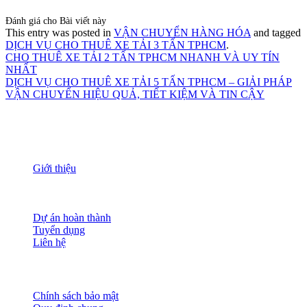
Đánh giá cho Bài viết này
This entry was posted in
VẬN CHUYỂN HÀNG HÓA
and tagged
DỊCH VỤ CHO THUÊ XE TẢI 3 TẤN TPHCM
.
CHO THUÊ XE TẢI 2 TẤN TPHCM NHANH VÀ UY TÍN
NHẤT
DỊCH VỤ CHO THUÊ XE TẢI 5 TẤN TPHCM – GIẢI PHÁP
VẬN CHUYỂN HIỆU QUẢ, TIẾT KIỆM VÀ TIN CẬY
THÔNG TIN
Giới thiệu
Nguồn nhân lực
Tầm nhìn sứ mạng
Đánh giá dịch vụ
Dự án hoàn thành
Tuyển dụng
Liên hệ
HỖ TRỢ KHÁCH HÀNG
Chính sách bảo mật