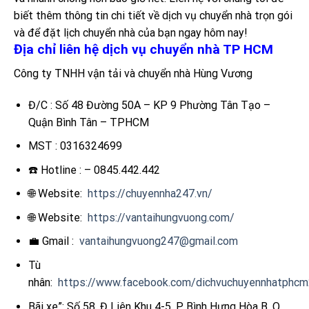
biết thêm thông tin chi tiết về dịch vụ chuyển nhà trọn gói
và để đặt lịch chuyển nhà của bạn ngay hôm nay!
Địa chỉ liên hệ dịch vụ chuyển nhà TP HCM
Công ty TNHH vận tải và chuyển nhà Hùng Vương
Đ/C : Số 48 Đường 50A – KP 9 Phường Tân Tạo –
Quận Bình Tân – TPHCM
MST : 0316324699
☎️ Hotline : – 0845.442.442
🌐 Website:
https://chuyennha247.vn/
🌐 Website:
https://vantaihungvuong.com/
💼 Gmail :
vantaihungvuong247@gmail.com
Tù
nhân:
https://www.facebook.com/dichvuchuyennhatphcm
Bãi xe”: Số 58, Đ Liên Khu 4-5, P Bình Hưng Hòa B, Q