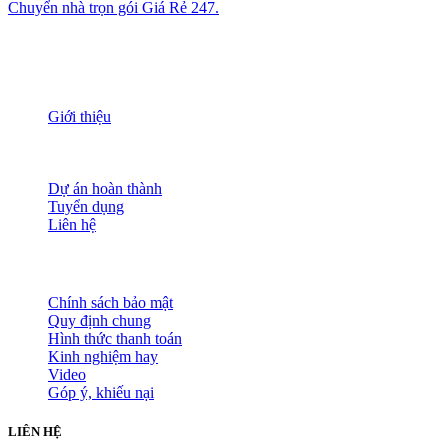
Chuyển nhà trọn gói Giá Rẻ 247.
THÔNG TIN
Giới thiệu
Nguồn nhân lực
Tầm nhìn sứ mạng
Đánh giá dịch vụ
Dự án hoàn thành
Tuyển dụng
Liên hệ
HỖ TRỢ KHÁCH HÀNG
Chính sách bảo mật
Quy định chung
Hình thức thanh toán
Kinh nghiệm hay
Video
Góp ý, khiếu nại
LIÊN HỆ