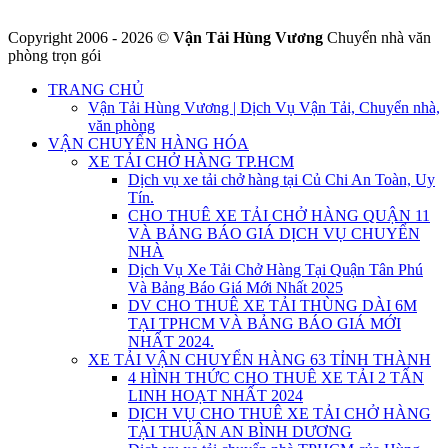
Copyright 2006 - 2026 ©
Vận Tải Hùng Vương
Chuyển nhà văn
phòng trọn gói
TRANG CHỦ
Vận Tải Hùng Vương | Dịch Vụ Vận Tải, Chuyển nhà,
văn phòng
VẬN CHUYỂN HÀNG HÓA
XE TẢI CHỞ HÀNG TP.HCM
Dịch vụ xe tải chở hàng tại Củ Chi An Toàn, Uy
Tín.
CHO THUÊ XE TẢI CHỞ HÀNG QUẬN 11
VÀ BẢNG BÁO GIÁ DỊCH VỤ CHUYỂN
NHÀ
Dịch Vụ Xe Tải Chở Hàng Tại Quận Tân Phú
Và Bảng Báo Giá Mới Nhất 2025
DV CHO THUÊ XE TẢI THÙNG DÀI 6M
TẠI TPHCM VÀ BẢNG BÁO GIÁ MỚI
NHẤT 2024.
XE TẢI VẬN CHUYỂN HÀNG 63 TỈNH THÀNH
4 HÌNH THỨC CHO THUÊ XE TẢI 2 TẤN
LINH HOẠT NHẤT 2024
DỊCH VỤ CHO THUÊ XE TẢI CHỞ HÀNG
TẠI THUẬN AN BÌNH DƯƠNG