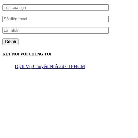
KẾT NỐI VỚI CHÚNG TÔI
Dịch Vụ Chuyển Nhà 247 TPHCM
CÔNG TY THHH VẬN TẢI VÀ CHUYỂN NHÀ HÙNG
VƯƠNG
Đ/C: Số 48 Đường 50A – KP 9 Phường Tân Tạo – Quận Bình Tân
– TPHCM
MST: 0316324699
Hotline : 0845.442.442
Website : https://chuyennha247.vn
Gmail : chuyennha247.vn@gmail.com