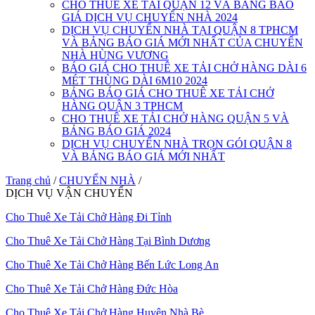
CHO THUÊ XE TẢI QUẬN 12 VÀ BẢNG BÁO
GIÁ DỊCH VỤ CHUYỂN NHÀ 2024
DỊCH VỤ CHUYỂN NHÀ TẠI QUẬN 8 TPHCM
VÀ BẢNG BÁO GIÁ MỚI NHẤT CỦA CHUYỂN
NHÀ HÙNG VƯƠNG
BÁO GIÁ CHO THUÊ XE TẢI CHỞ HÀNG DÀI 6
MÉT THÙNG DÀI 6M10 2024
BẢNG BÁO GIÁ CHO THUÊ XE TẢI CHỞ
HÀNG QUẬN 3 TPHCM
CHO THUÊ XE TẢI CHỞ HÀNG QUẬN 5 VÀ
BẢNG BÁO GIÁ 2024
DỊCH VỤ CHUYỂN NHÀ TRỌN GÓI QUẬN 8
VÀ BẢNG BÁO GIÁ MỚI NHẤT
Trang chủ
/
CHUYỂN NHÀ
/
DỊCH VỤ VẬN CHUYỂN
Cho Thuê Xe Tải Chở Hàng Đi Tỉnh
Cho Thuê Xe Tải Chở Hàng Tại Bình Dương
Cho Thuê Xe Tải Chở Hàng Bến Lức Long An
Cho Thuê Xe Tải Chở Hàng Đức Hòa
Cho Thuê Xe Tải Chở Hàng Huyện Nhà Bè