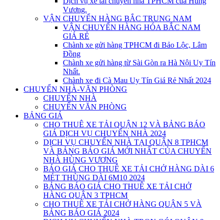
Dịch vụ xe tải chuyển nhà TPHCM của Hùng
Vương.
VẬN CHUYỂN HÀNG BẮC TRUNG NAM
VẬN CHUYỂN HÀNG HÓA BẮC NAM
GIÁ RẺ
Chành xe gửi hàng TPHCM đi Bảo Lộc, Lâm
Đồng
Chành xe gửi hàng từ Sài Gòn ra Hà Nội Uy Tín
Nhất.
Chành xe đi Cà Mau Uy Tín Giá Rẻ Nhất 2024
CHUYỂN NHÀ-VĂN PHÒNG
CHUYỂN NHÀ
CHUYỂN VĂN PHÒNG
BẢNG GIÁ
CHO THUÊ XE TẢI QUẬN 12 VÀ BẢNG BÁO
GIÁ DỊCH VỤ CHUYỂN NHÀ 2024
DỊCH VỤ CHUYỂN NHÀ TẠI QUẬN 8 TPHCM
VÀ BẢNG BÁO GIÁ MỚI NHẤT CỦA CHUYỂN
NHÀ HÙNG VƯƠNG
BÁO GIÁ CHO THUÊ XE TẢI CHỞ HÀNG DÀI 6
MÉT THÙNG DÀI 6M10 2024
BẢNG BÁO GIÁ CHO THUÊ XE TẢI CHỞ
HÀNG QUẬN 3 TPHCM
CHO THUÊ XE TẢI CHỞ HÀNG QUẬN 5 VÀ
BẢNG BÁO GIÁ 2024