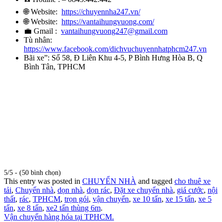
🌐 Website:
https://chuyennha247.vn/
🌐 Website:
https://vantaihungvuong.com/
💼 Gmail :
vantaihungvuong247@gmail.com
Tù nhân:
https://www.facebook.com/dichvuchuyennhatphcm247.vn
Bãi xe”: Số 58, Đ Liên Khu 4-5, P Bình Hưng Hòa B, Q
Bình Tân, TPHCM
5/5 - (50 bình chọn)
This entry was posted in
CHUYỂN NHÀ
and tagged
cho thuê xe
tải
,
Chuyển nhà
,
dọn nhà
,
dọn rác
,
Đặt xe chuyển nhà
,
giá cước
,
nội
thất
,
rác
,
TPHCM
,
trọn gói
,
vận chuyển
,
xe 10 tấn
,
xe 15 tấn
,
xe 5
tấn
,
xe 8 tấn
,
xe2 tấn thùng 6m
.
Vận chuyển hàng hóa tại TPHCM.