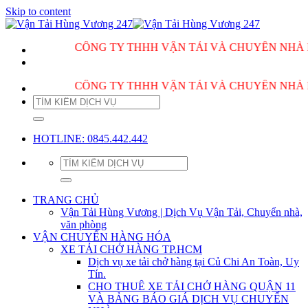
Skip to content
CÔNG TY THHH VẬN TẢI VÀ CHUYỂN NHÀ HÙNG V
CÔNG TY THHH VẬN TẢI VÀ CHUYỂN NHÀ HÙNG V
HOTLINE: 0845.442.442
TRANG CHỦ
Vận Tải Hùng Vương | Dịch Vụ Vận Tải, Chuyển nhà,
văn phòng
VẬN CHUYỂN HÀNG HÓA
XE TẢI CHỞ HÀNG TP.HCM
Dịch vụ xe tải chở hàng tại Củ Chi An Toàn, Uy
Tín.
CHO THUÊ XE TẢI CHỞ HÀNG QUẬN 11
VÀ BẢNG BÁO GIÁ DỊCH VỤ CHUYỂN