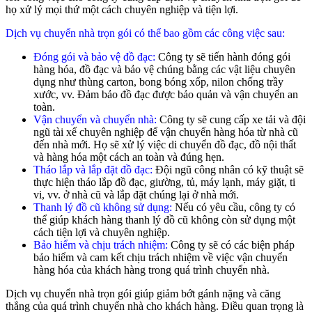
họ xử lý mọi thứ một cách chuyên nghiệp và tiện lợi.
Dịch vụ chuyển nhà trọn gói có thể bao gồm các công việc sau:
Đóng gói và bảo vệ đồ đạc:
Công ty sẽ tiến hành đóng gói
hàng hóa, đồ đạc và bảo vệ chúng bằng các vật liệu chuyên
dụng như thùng carton, bong bóng xốp, nilon chống trầy
xước, vv. Đảm bảo đồ đạc được bảo quản và vận chuyển an
toàn.
Vận chuyển và chuyển nhà:
Công ty sẽ cung cấp xe tải và đội
ngũ tài xế chuyên nghiệp để vận chuyển hàng hóa từ nhà cũ
đến nhà mới. Họ sẽ xử lý việc di chuyển đồ đạc, đồ nội thất
và hàng hóa một cách an toàn và đúng hẹn.
Tháo lắp và lắp đặt đồ đạc:
Đội ngũ công nhân có kỹ thuật sẽ
thực hiện tháo lắp đồ đạc, giường, tủ, máy lạnh, máy giặt, ti
vi, vv. ở nhà cũ và lắp đặt chúng lại ở nhà mới.
Thanh lý đồ cũ không sử dụng:
Nếu có yêu cầu, công ty có
thể giúp khách hàng thanh lý đồ cũ không còn sử dụng một
cách tiện lợi và chuyên nghiệp.
Bảo hiểm và chịu trách nhiệm:
Công ty sẽ có các biện pháp
bảo hiểm và cam kết chịu trách nhiệm về việc vận chuyển
hàng hóa của khách hàng trong quá trình chuyển nhà.
Dịch vụ chuyển nhà trọn gói giúp giảm bớt gánh nặng và căng
thẳng của quá trình chuyển nhà cho khách hàng. Điều quan trọng là