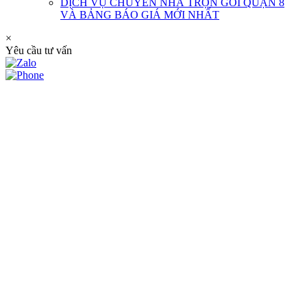
DỊCH VỤ CHUYỂN NHÀ TRỌN GÓI QUẬN 8
VÀ BẢNG BÁO GIÁ MỚI NHẤT
×
Yêu cầu tư vấn