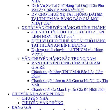
NHÀ
Dịch Vụ Xe Tải Chở Hàng Tại Quận Tân Phú
Và Bảng Báo Giá Mới Nhất 2025
DV CHO THUÊ XE TẢI THÙNG DÀI 6M
TẠI TPHCM VÀ BẢNG BÁO GIÁ MỚI
NHẤT 2024.
XE TẢI VẬN CHUYỂN HÀNG 63 TỈNH THÀNH
4 HÌNH THỨC CHO THUÊ XE TẢI 2 TẤN
LINH HOẠT NHẤT 2024
DỊCH VỤ CHO THUÊ XE TẢI CHỞ HÀNG
TẠI THUẬN AN BÌNH DƯƠNG
Dịch vụ xe tải chuyển nhà TPHCM của Hùng
Vương.
VẬN CHUYỂN HÀNG BẮC TRUNG NAM
VẬN CHUYỂN HÀNG HÓA BẮC NAM
GIÁ RẺ
Chành xe gửi hàng TPHCM đi Bảo Lộc, Lâm
Đồng
Chành xe gửi hàng từ Sài Gòn ra Hà Nội Uy Tín
Nhất.
Chành xe đi Cà Mau Uy Tín Giá Rẻ Nhất 2024
CHUYỂN NHÀ-VĂN PHÒNG
CHUYỂN NHÀ
CHUYỂN VĂN PHÒNG
BẢNG GIÁ