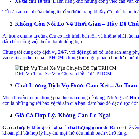
Xe tải cẩu 10 tấn
: Dành riêng cho những công việc cần vận ch
Tất cả các xe tải của chúng tôi đều được trang bị đầy đủ thiết bị an t
Không Còn Nỗi Lo Về Thời Gian – Hãy Để Chú
Ai trong chúng ta cũng đều có lịch trình bận rộn và không phải lúc
đảm bảo công việc hoàn thành đúng hẹn.
Chúng tôi cung cấp dịch vụ
24/7
, với đội ngũ tài xế luôn sẵn sàng 
vào giờ cao điểm của TP.HCM, chúng tôi sẽ giúp bạn chọn lựa thời đi
Dịch Vụ Thuê Xe Vận Chuyển Đồ Tại TP.HCM
Chất Lượng Dịch Vụ Được Cam Kết – An Toàn 
Một chuyến đi dài không phải lúc nào cũng dễ dàng. Nhưng với
Hùn
còn là những người bảo vệ tài sản của bạn, đảm bảo đồ đạc được đón
Giá Cả Hợp Lý, Không Cần Lo Ngại
Giá cả hợp lý
không có nghĩa là
chất lượng giảm đi
. Bạn có thể yê
khoản phí bất hợp lý hay ẩn, mọi thứ đều minh bạch và rõ ràng.