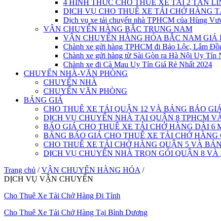
4 HÌNH THỨC CHO THUÊ XE TẢI 2 TẤN L
DỊCH VỤ CHO THUÊ XE TẢI CHỞ HÀNG 
Dịch vụ xe tải chuyển nhà TPHCM của Hùng Vư
VẬN CHUYỂN HÀNG BẮC TRUNG NAM
VẬN CHUYỂN HÀNG HÓA BẮC NAM GIÁ 
Chành xe gửi hàng TPHCM đi Bảo Lộc, Lâm Đồ
Chành xe gửi hàng từ Sài Gòn ra Hà Nội Uy Tín 
Chành xe đi Cà Mau Uy Tín Giá Rẻ Nhất 2024
CHUYỂN NHÀ-VĂN PHÒNG
CHUYỂN NHÀ
CHUYỂN VĂN PHÒNG
BẢNG GIÁ
CHO THUÊ XE TẢI QUẬN 12 VÀ BẢNG BÁO GI
DỊCH VỤ CHUYỂN NHÀ TẠI QUẬN 8 TPHCM 
BÁO GIÁ CHO THUÊ XE TẢI CHỞ HÀNG DÀI 6 
BẢNG BÁO GIÁ CHO THUÊ XE TẢI CHỞ HÀNG
CHO THUÊ XE TẢI CHỞ HÀNG QUẬN 5 VÀ BẢN
DỊCH VỤ CHUYỂN NHÀ TRỌN GÓI QUẬN 8 VÀ
Trang chủ
/
VẬN CHUYỂN HÀNG HÓA
/
DỊCH VỤ VẬN CHUYỂN
Cho Thuê Xe Tải Chở Hàng Đi Tỉnh
Cho Thuê Xe Tải Chở Hàng Tại Bình Dương