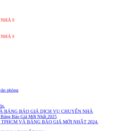
HÙNG VƯƠNG PHỤC VỤ 24/7
HÙNG VƯƠNG PHỤC VỤ 24/7
văn phòng
ín.
VÀ BẢNG BÁO GIÁ DỊCH VỤ CHUYỂN NHÀ
 Bảng Báo Giá Mới Nhất 2025
 TPHCM VÀ BẢNG BÁO GIÁ MỚI NHẤT 2024.