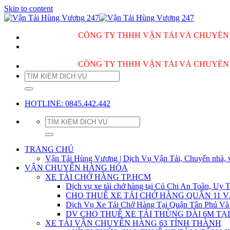
Skip to content
CÔNG TY THHH VẬN TẢI VÀ CHUYỂN NHÀ 
CÔNG TY THHH VẬN TẢI VÀ CHUYỂN NHÀ 
HOTLINE: 0845.442.442
TRANG CHỦ
Vận Tải Hùng Vương | Dịch Vụ Vận Tải, Chuyển nhà, 
VẬN CHUYỂN HÀNG HÓA
XE TẢI CHỞ HÀNG TP.HCM
Dịch vụ xe tải chở hàng tại Củ Chi An Toàn, Uy T
CHO THUÊ XE TẢI CHỞ HÀNG QUẬN 11 
Dịch Vụ Xe Tải Chở Hàng Tại Quận Tân Phú Và
DV CHO THUÊ XE TẢI THÙNG DÀI 6M TẠI
XE TẢI VẬN CHUYỂN HÀNG 63 TỈNH THÀNH