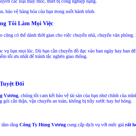
uyển các loại máy móc, thiết bị công nghiệp nặng.
oàn, bảo vệ hàng hóa của bạn trong suốt hành trình.
ng Tôi Làm Mọi Việc
 nào cũng có thể dành thời gian cho việc chuyển nhà, chuyển văn phòng
phục vụ bạn mọi lúc. Dù bạn cần chuyển đồ đạc vào ban ngày hay ban đ
ểm tối ưu nhất để tránh tắc nghẽn giao thông.
Tuyệt Đối
g Vương
, chúng tôi cam kết bảo vệ tài sản của bạn như chính của mìn
g gói cẩn thận, vận chuyển an toàn, không bị trầy xước hay hư hỏng.
n tâm rằng
Công Ty Hùng Vương
cung cấp dịch vụ với mức giá
rất h