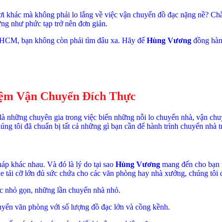
nơi khác mà không phải lo lắng về việc vận chuyển đồ đạc nặng nề? Ch
ng như phức tạp trở nên đơn giản.
P.HCM, bạn không còn phải tìm đâu xa. Hãy để
Hùng Vương
đồng hành
iệm Vận Chuyển Đích Thực
 là những chuyên gia trong việc biến những nỗi lo chuyển nhà, vận c
g tôi đã chuẩn bị tất cả những gì bạn cần để hành trình chuyển nhà t
háp khác nhau. Và đó là lý do tại sao
Hùng Vương
mang đến cho bạn mộ
e tải cỡ lớn đủ sức chứa cho các văn phòng hay nhà xưởng, chúng tôi 
c nhỏ gọn, những lần chuyển nhà nhỏ.
yển văn phòng với số lượng đồ đạc lớn và cồng kềnh.