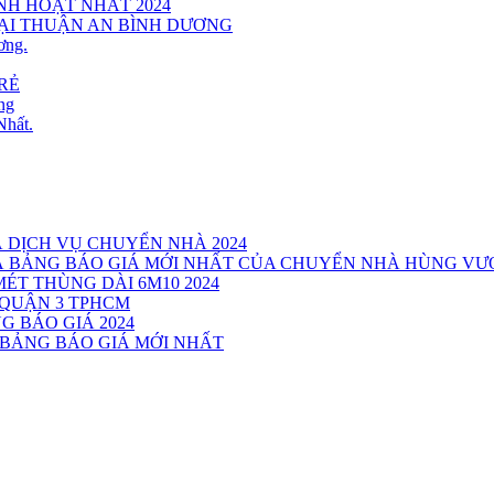
INH HOẠT NHẤT 2024
TẠI THUẬN AN BÌNH DƯƠNG
ơng.
RẺ
ng
Nhất.
Á DỊCH VỤ CHUYỂN NHÀ 2024
VÀ BẢNG BÁO GIÁ MỚI NHẤT CỦA CHUYỂN NHÀ HÙNG V
MÉT THÙNG DÀI 6M10 2024
 QUẬN 3 TPHCM
G BÁO GIÁ 2024
 BẢNG BÁO GIÁ MỚI NHẤT