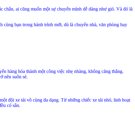
ắc chắn, ai cũng muốn một sự chuyển mình dễ dàng như gió. Và đó là
 cùng bạn trong hành trình mới, dù là chuyển nhà, văn phòng hay
huyển hàng hóa thành một công việc nhẹ nhàng, không căng thẳng.
rở nên suôn sẻ.
t đội xe tải vô cùng đa dạng. Từ những chiếc xe tải nhỏ, linh hoạt
đều có sẵn.