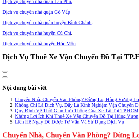
Dịch vụ chuyển nhà quận Tân Phú
.
Dịch vụ chuyển nhà quận Gò Vấp
.
Dịch vụ chuyển nhà quận huyện Bình Chánh
.
Dịch vụ chuyển nhà huyện Củ Chi
.
Dịch vụ chuyển nhà huyện Hóc Môn
.
Dịch Vụ Thuê Xe Vận Chuyển Đồ Tại TP
Nội dung bài viết
Chuyển Nhà, Chuyển Văn Phòng? Đừng Lo, Hùng Vương Lo
Không Chỉ Là Dịch Vụ, Đây Là Kinh Nghiệm Vận Chuyển Đ
Quy Định Về Thời Gian Lưu Thông Của Xe Tải Tại TP.HCM
Những Lợi Ích Khi Thuê Xe Vận Chuyển Đồ Tại Hùng Vươn
Liên Hệ Ngay Để Được Tư Vấn Và Sử Dụng Dịch Vụ
Chuyển Nhà, Chuyển Văn Phòng? Đừng Lo