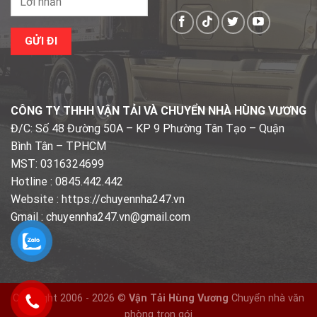
CÔNG TY THHH VẬN TẢI VÀ CHUYỂN NHÀ HÙNG VƯƠNG
Đ/C: Số 48 Đường 50A – KP 9 Phường Tân Tạo – Quận
Bình Tân – TPHCM
MST: 0316324699
Hotline : 0845.442.442
Website : https://chuyennha247.vn
Gmail : chuyennha247.vn@gmail.com
Copyright 2006 - 2026 ©
Vận Tải Hùng Vương
Chuyển nhà văn
phòng trọn gói