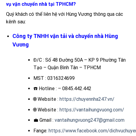
vụ vận chuyển nhà tại TPHCM?
Quý khách có thể liên hệ với Hùng Vương thông qua các
kênh sau:
Công ty TNHH vận tải và chuyển nhà Hùng
Vương
Đ/C : Số 48 Đường 50A – KP 9 Phường Tân
Tạo – Quận Bình Tân – TPHCM
MST : 0316324699
☎️ Hotline : – 0845.442.442
🌐 Website :
https://chuyennha247.vn/
🌐 Website :
https://vantaihungvuong.com/
💼 Gmail :
vantaihungvuong247@gmail.com
Fange:
https://www.facebook.com/dichvuchuy