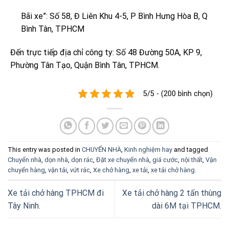
Bãi xe”: Số 58, Đ Liên Khu 4-5, P Bình Hưng Hòa B, Q
Bình Tân, TPHCM
Đến trực tiếp địa chỉ công ty: Số 48 Đường 50A, KP 9,
Phường Tân Tạo, Quận Bình Tân, TPHCM.
5/5 - (200 bình chọn)
This entry was posted in
CHUYỂN NHÀ
,
Kinh nghiệm hay
and tagged
Chuyển nhà
,
dọn nhà
,
dọn rác
,
Đặt xe chuyển nhà
,
giá cước
,
nội thất
,
Vận
chuyển hàng
,
vận tải
,
vứt rác
,
Xe chở hàng
,
xe tải
,
xe tải chở hàng
.
Xe tải chở hàng TPHCM đi
Xe tải chở hàng 2 tấn thùng
Tây Ninh.
dài 6M tại TPHCM.