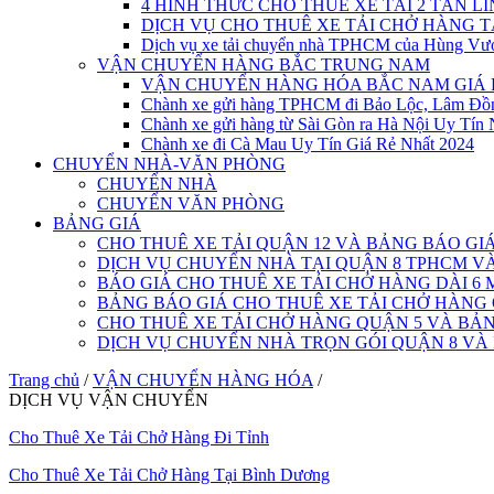
4 HÌNH THỨC CHO THUÊ XE TẢI 2 TẤN L
DỊCH VỤ CHO THUÊ XE TẢI CHỞ HÀNG 
Dịch vụ xe tải chuyển nhà TPHCM của Hùng Vư
VẬN CHUYỂN HÀNG BẮC TRUNG NAM
VẬN CHUYỂN HÀNG HÓA BẮC NAM GIÁ 
Chành xe gửi hàng TPHCM đi Bảo Lộc, Lâm Đồ
Chành xe gửi hàng từ Sài Gòn ra Hà Nội Uy Tín 
Chành xe đi Cà Mau Uy Tín Giá Rẻ Nhất 2024
CHUYỂN NHÀ-VĂN PHÒNG
CHUYỂN NHÀ
CHUYỂN VĂN PHÒNG
BẢNG GIÁ
CHO THUÊ XE TẢI QUẬN 12 VÀ BẢNG BÁO GI
DỊCH VỤ CHUYỂN NHÀ TẠI QUẬN 8 TPHCM 
BÁO GIÁ CHO THUÊ XE TẢI CHỞ HÀNG DÀI 6 
BẢNG BÁO GIÁ CHO THUÊ XE TẢI CHỞ HÀNG
CHO THUÊ XE TẢI CHỞ HÀNG QUẬN 5 VÀ BẢN
DỊCH VỤ CHUYỂN NHÀ TRỌN GÓI QUẬN 8 VÀ
Trang chủ
/
VẬN CHUYỂN HÀNG HÓA
/
DỊCH VỤ VẬN CHUYỂN
Cho Thuê Xe Tải Chở Hàng Đi Tỉnh
Cho Thuê Xe Tải Chở Hàng Tại Bình Dương