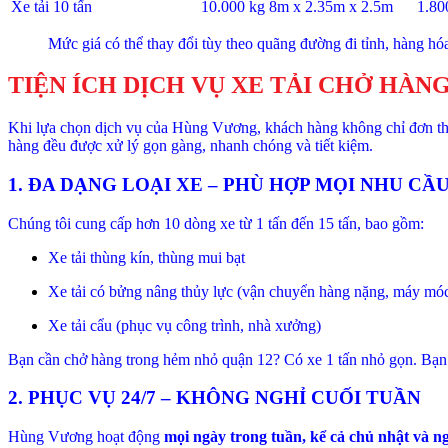
Xe tải 10 tấn
10.000 kg
8m x 2.35m x 2.5m
1.8
Mức giá có thể thay đổi tùy theo quãng đường đi tỉnh, hàng hóa
TIỆN ÍCH DỊCH VỤ XE TẢI CHỞ HÀN
Khi lựa chọn dịch vụ của Hùng Vương, khách hàng không chỉ đơn 
hàng đều được xử lý gọn gàng, nhanh chóng và tiết kiệm.
1. ĐA DẠNG LOẠI XE – PHÙ HỢP MỌI NHU CẦ
Chúng tôi cung cấp hơn 10 dòng xe từ 1 tấn đến 15 tấn, bao gồm:
Xe tải thùng kín, thùng mui bạt
Xe tải có bửng nâng thủy lực (vận chuyển hàng nặng, máy mó
Xe tải cẩu (phục vụ công trình, nhà xưởng)
Bạn cần chở hàng trong hẻm nhỏ quận 12? Có xe 1 tấn nhỏ gọn. Bạn
2. PHỤC VỤ 24/7 – KHÔNG NGHỈ CUỐI TUẦN
Hùng Vương hoạt động
mọi ngày trong tuần, kể cả chủ nhật và ng