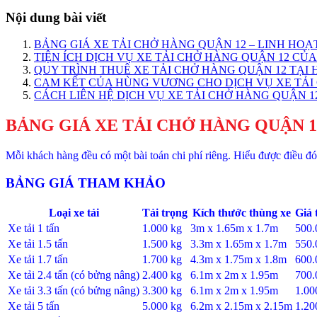
Nội dung bài viết
BẢNG GIÁ XE TẢI CHỞ HÀNG QUẬN 12 – LINH HOẠ
TIỆN ÍCH DỊCH VỤ XE TẢI CHỞ HÀNG QUẬN 12 C
QUY TRÌNH THUÊ XE TẢI CHỞ HÀNG QUẬN 12 TẠI
CAM KẾT CỦA HÙNG VƯƠNG CHO DỊCH VỤ XE TẢI
CÁCH LIÊN HỆ DỊCH VỤ XE TẢI CHỞ HÀNG QUẬN 1
BẢNG GIÁ XE TẢI CHỞ HÀNG QUẬN 1
Mỗi khách hàng đều có một bài toán chi phí riêng. Hiểu được điều
BẢNG GIÁ THAM KHẢO
Loại xe tải
Tải trọng
Kích thước thùng xe
Giá 
Xe tải 1 tấn
1.000 kg
3m x 1.65m x 1.7m
500
Xe tải 1.5 tấn
1.500 kg
3.3m x 1.65m x 1.7m
550
Xe tải 1.7 tấn
1.700 kg
4.3m x 1.75m x 1.8m
600
Xe tải 2.4 tấn (có bửng nâng)
2.400 kg
6.1m x 2m x 1.95m
700
Xe tải 3.3 tấn (có bửng nâng)
3.300 kg
6.1m x 2m x 1.95m
1.0
Xe tải 5 tấn
5.000 kg
6.2m x 2.15m x 2.15m
1.2