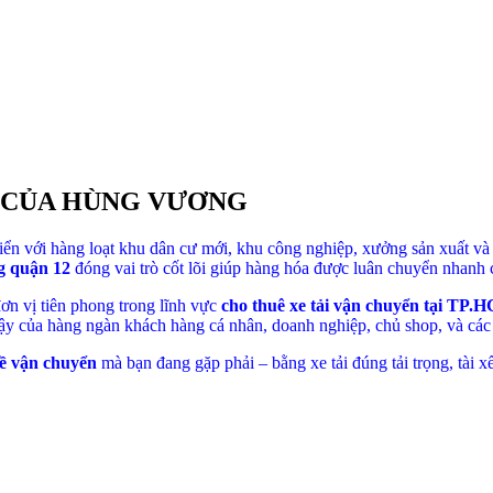
2 CỦA HÙNG VƯƠNG
n với hàng loạt khu dân cư mới, khu công nghiệp, xưởng sản xuất và
ng quận 12
đóng vai trò cốt lõi giúp hàng hóa được luân chuyển nhanh c
đơn vị tiên phong trong lĩnh vực
cho thuê xe tải vận chuyển tại TP.
 cậy của hàng ngàn khách hàng cá nhân, doanh nghiệp, chủ shop, và các
đề vận chuyển
mà bạn đang gặp phải – bằng xe tải đúng tải trọng, tài 