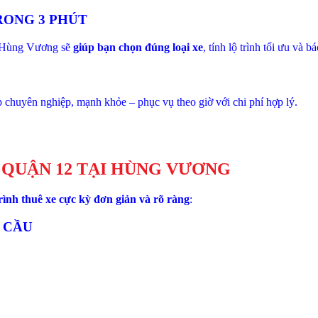
TRONG 3 PHÚT
ấn Hùng Vương sẽ
giúp bạn chọn đúng loại xe
, tính lộ trình tối ưu và b
huyên nghiệp, mạnh khỏe – phục vụ theo giờ với chi phí hợp lý.
 QUẬN 12 TẠI HÙNG VƯƠNG
rình thuê xe cực kỳ đơn giản và rõ ràng
:
U CẦU