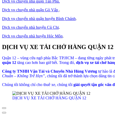
Dịch vụ chuyển nhà quận Tân Phú
.
Dịch vụ chuyển nhà quận Gò Vấp
.
Dịch vụ chuyển nhà quận huyện Bình Chánh
.
Dịch vụ chuyển nhà huyện Củ Chi
.
Dịch vụ chuyển nhà huyện Hóc Môn
.
DỊCH VỤ XE TẢI CHỞ HÀNG QUẬN 1
Quận 12 – vùng cửa ngõ phía Bắc TP.HCM – đang từng ngày phát triể
quận 12
tăng cao hơn bao giờ hết. Trong đó,
dịch vụ xe tải chở hà
Công ty TNHH Vận Tải và Chuyển Nhà Hùng Vương
tự hào là 
Chuẩn – Không Trễ Hẹn”
, chúng tôi đã trở thành lựa chọn đáng tin
Chúng tôi không chỉ cho thuê xe, chúng tôi
giải quyết tận gốc vấn 
DỊCH VỤ XE TẢI CHỞ HÀNG QUẬN 12