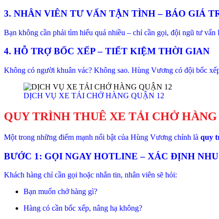
3. NHÂN VIÊN TƯ VẤN TẬN TÌNH – BÁO GIÁ 
Bạn không cần phải tìm hiểu quá nhiều – chỉ cần gọi, đội ngũ tư v
4. HỖ TRỢ BỐC XẾP – TIẾT KIỆM THỜI GIAN
Không có người khuân vác? Không sao. Hùng Vương có đội bốc xếp c
DỊCH VỤ XE TẢI CHỞ HÀNG QUẬN 12
QUY TRÌNH THUÊ XE TẢI CHỞ HÀNG
Một trong những điểm mạnh nổi bật của Hùng Vương chính là
quy t
BƯỚC 1: GỌI NGAY HOTLINE – XÁC ĐỊNH NH
Khách hàng chỉ cần gọi hoặc nhắn tin, nhân viên sẽ hỏi:
Bạn muốn chở hàng gì?
Hàng có cần bốc xếp, nâng hạ không?