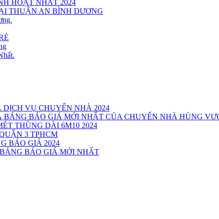
INH HOẠT NHẤT 2024
TẠI THUẬN AN BÌNH DƯƠNG
ơng.
RẺ
ng
Nhất.
Á DỊCH VỤ CHUYỂN NHÀ 2024
VÀ BẢNG BÁO GIÁ MỚI NHẤT CỦA CHUYỂN NHÀ HÙNG V
MÉT THÙNG DÀI 6M10 2024
 QUẬN 3 TPHCM
G BÁO GIÁ 2024
 BẢNG BÁO GIÁ MỚI NHẤT