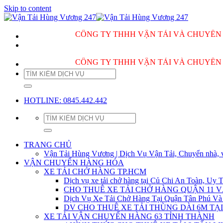
Skip to content
CÔNG TY THHH VẬN TẢI VÀ CHUYỂN NHÀ H
CÔNG TY THHH VẬN TẢI VÀ CHUYỂN NHÀ H
HOTLINE: 0845.442.442
TRANG CHỦ
Vận Tải Hùng Vương | Dịch Vụ Vận Tải, Chuyển nhà, 
VẬN CHUYỂN HÀNG HÓA
XE TẢI CHỞ HÀNG TP.HCM
Dịch vụ xe tải chở hàng tại Củ Chi An Toàn, Uy T
CHO THUÊ XE TẢI CHỞ HÀNG QUẬN 11 
Dịch Vụ Xe Tải Chở Hàng Tại Quận Tân Phú Và
DV CHO THUÊ XE TẢI THÙNG DÀI 6M TẠI
XE TẢI VẬN CHUYỂN HÀNG 63 TỈNH THÀNH