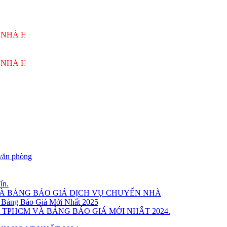
ÙNG VƯƠNG PHỤC VỤ 24/7
ÙNG VƯƠNG PHỤC VỤ 24/7
văn phòng
ín.
VÀ BẢNG BÁO GIÁ DỊCH VỤ CHUYỂN NHÀ
 Bảng Báo Giá Mới Nhất 2025
 TPHCM VÀ BẢNG BÁO GIÁ MỚI NHẤT 2024.