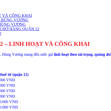
T VÀ CÔNG KHAI
ỦA HÙNG VƯƠNG
 HÙNG VƯƠNG
 CHỞ HÀNG QUẬN 12
2
2 – LINH HOẠT VÀ CÔNG KHAI
 đó, Hùng Vương mang đến mức giá
linh hoạt theo tải trọng, quãng đ
thuê từ (quận 12)
.000 VNĐ
.000 VNĐ
.000 VNĐ
.000 VNĐ
00.000 VNĐ
00.000 VNĐ