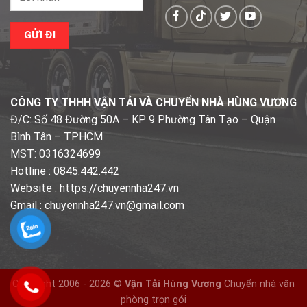
CÔNG TY THHH VẬN TẢI VÀ CHUYỂN NHÀ HÙNG VƯƠNG
Đ/C: Số 48 Đường 50A – KP 9 Phường Tân Tạo – Quận
Bình Tân – TPHCM
MST: 0316324699
Hotline : 0845.442.442
Website : https://chuyennha247.vn
Gmail : chuyennha247.vn@gmail.com
Copyright 2006 - 2026 ©
Vận Tải Hùng Vương
Chuyển nhà văn
phòng trọn gói