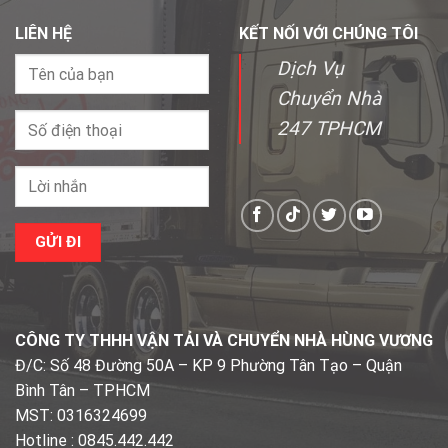
LIÊN HỆ
KẾT NỐI VỚI CHÚNG TÔI
Dịch Vụ
Chuyển Nhà
247 TPHCM
CÔNG TY THHH VẬN TẢI VÀ CHUYỂN NHÀ HÙNG VƯƠNG
Đ/C: Số 48 Đường 50A – KP 9 Phường Tân Tạo – Quận
Bình Tân – TPHCM
MST: 0316324699
Hotline : 0845.442.442