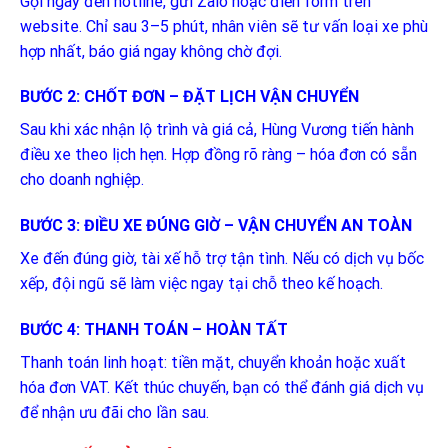
Gọi ngay đến hotline, gửi Zalo hoặc điền form trên
website. Chỉ sau 3–5 phút, nhân viên sẽ tư vấn loại xe phù
hợp nhất, báo giá ngay không chờ đợi.
BƯỚC 2: CHỐT ĐƠN – ĐẶT LỊCH VẬN CHUYỂN
Sau khi xác nhận lộ trình và giá cả, Hùng Vương tiến hành
điều xe theo lịch hẹn. Hợp đồng rõ ràng – hóa đơn có sẵn
cho doanh nghiệp.
BƯỚC 3: ĐIỀU XE ĐÚNG GIỜ – VẬN CHUYỂN AN TOÀN
Xe đến đúng giờ, tài xế hỗ trợ tận tình. Nếu có dịch vụ bốc
xếp, đội ngũ sẽ làm việc ngay tại chỗ theo kế hoạch.
BƯỚC 4: THANH TOÁN – HOÀN TẤT
Thanh toán linh hoạt: tiền mặt, chuyển khoản hoặc xuất
hóa đơn VAT. Kết thúc chuyến, bạn có thể đánh giá dịch vụ
để nhận ưu đãi cho lần sau.