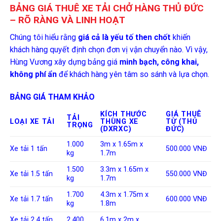
BẢNG GIÁ THUÊ XE TẢI CHỞ HÀNG THỦ ĐỨC
– RÕ RÀNG VÀ LINH HOẠT
Chúng tôi hiểu rằng
giá cả là yếu tố then chốt
khiến
khách hàng quyết định chọn đơn vị vận chuyển nào. Vì vậy,
Hùng Vương xây dựng bảng giá
minh bạch, công khai,
không phí ẩn
để khách hàng yên tâm so sánh và lựa chọn.
BẢNG GIÁ THAM KHẢO
KÍCH THƯỚC
GIÁ THUÊ
TẢI
LOẠI XE TẢI
THÙNG XE
TỪ (THỦ
TRỌNG
(DXRXC)
ĐỨC)
1.000
3m x 1.65m x
Xe tải 1 tấn
500.000 VNĐ
kg
1.7m
1.500
3.3m x 1.65m x
Xe tải 1.5 tấn
550.000 VNĐ
kg
1.7m
1.700
4.3m x 1.75m x
Xe tải 1.7 tấn
600.000 VNĐ
kg
1.8m
Xe tải 2.4 tấn
2.400
6.1m x 2m x