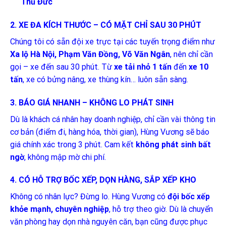
Thủ Đức
2. XE ĐA KÍCH THƯỚC – CÓ MẶT CHỈ SAU 30 PHÚT
Chúng tôi có sẵn đội xe trực tại các tuyến trọng điểm như
Xa lộ Hà Nội, Phạm Văn Đồng, Võ Văn Ngân
, nên chỉ cần
gọi – xe đến sau 30 phút. Từ
xe tải nhỏ 1 tấn
đến
xe 10
tấn
, xe có bửng nâng, xe thùng kín… luôn sẵn sàng.
3. BÁO GIÁ NHANH – KHÔNG LO PHÁT SINH
Dù là khách cá nhân hay doanh nghiệp, chỉ cần vài thông tin
cơ bản (điểm đi, hàng hóa, thời gian), Hùng Vương sẽ báo
giá chính xác trong 3 phút. Cam kết
không phát sinh bất
ngờ
, không mập mờ chi phí.
4. CÓ HỖ TRỢ BỐC XẾP, DỌN HÀNG, SẮP XẾP KHO
Không có nhân lực? Đừng lo. Hùng Vương có
đội bốc xếp
khỏe mạnh, chuyên nghiệp
, hỗ trợ theo giờ. Dù là chuyển
văn phòng hay dọn nhà nguyên căn, bạn cũng được phục