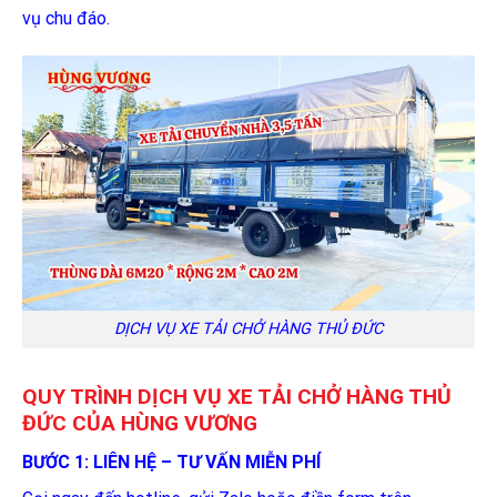
vụ chu đáo.
DỊCH VỤ XE TẢI CHỞ HÀNG THỦ ĐỨC
QUY TRÌNH DỊCH VỤ XE TẢI CHỞ HÀNG THỦ
ĐỨC CỦA HÙNG VƯƠNG
BƯỚC 1: LIÊN HỆ – TƯ VẤN MIỄN PHÍ