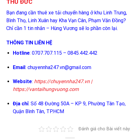
THỦ ĐỨC
Bạn đang cần thuê xe tải chuyển hàng ở khu Linh Trung,
Bình Thọ, Linh Xuân hay Kha Vạn Cân, Phạm Văn Đồng?
Chỉ cần 1 tin nhắn – Hùng Vương sẽ lo phần còn lại.
THÔNG TIN LIÊN HỆ
Hotline
: 0707.707.115 – 0845.442.442
Email
:
chuyennha247.vn@gmail.com
Website
:
https://chuyennha247.vn
|
https://vantaihungvuong.com
Địa chỉ
: Số 48 Đường 50A – KP 9, Phường Tân Tạo,
Quận Bình Tân, TP.HCM
Đánh giá cho Bài viết này