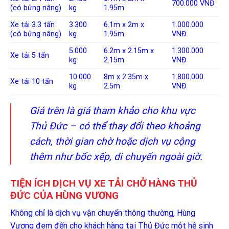
700.000 VNĐ
(có bửng nâng)
kg
1.95m
Xe tải 3.3 tấn
3.300
6.1m x 2m x
1.000.000
(có bửng nâng)
kg
1.95m
VNĐ
5.000
6.2m x 2.15m x
1.300.000
Xe tải 5 tấn
kg
2.15m
VNĐ
10.000
8m x 2.35m x
1.800.000
Xe tải 10 tấn
kg
2.5m
VNĐ
Giá trên là giá tham khảo cho khu vực
Thủ Đức – có thể thay đổi theo khoảng
cách, thời gian chờ hoặc dịch vụ cộng
thêm như bốc xếp, di chuyển ngoài giờ.
TIỆN ÍCH DỊCH VỤ XE TẢI CHỞ HÀNG THỦ
ĐỨC CỦA HÙNG VƯƠNG
Không chỉ là dịch vụ vận chuyển thông thường, Hùng
Vương đem đến cho khách hàng tại Thủ Đức một hệ sinh