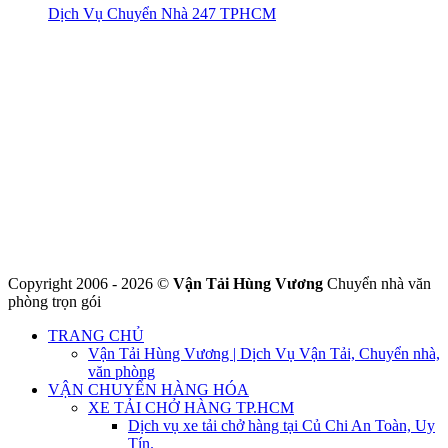
Dịch Vụ Chuyển Nhà 247 TPHCM
CÔNG TY THHH VẬN TẢI VÀ CHUYỂN NHÀ HÙNG
VƯƠNG
Đ/C: Số 48 Đường 50A – KP 9 Phường Tân Tạo – Quận Bình Tân
– TPHCM
MST: 0316324699
Hotline : 0845.442.442
Website : https://chuyennha247.vn
Gmail : chuyennha247.vn@gmail.com
Copyright 2006 - 2026 ©
Vận Tải Hùng Vương
Chuyển nhà văn
phòng trọn gói
TRANG CHỦ
Vận Tải Hùng Vương | Dịch Vụ Vận Tải, Chuyển nhà,
văn phòng
VẬN CHUYỂN HÀNG HÓA
XE TẢI CHỞ HÀNG TP.HCM
Dịch vụ xe tải chở hàng tại Củ Chi An Toàn, Uy
Tín.