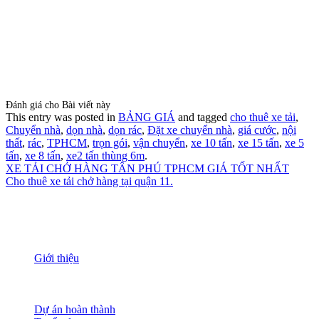
Đánh giá cho Bài viết này
This entry was posted in
BẢNG GIÁ
and tagged
cho thuê xe tải
,
Chuyển nhà
,
dọn nhà
,
dọn rác
,
Đặt xe chuyển nhà
,
giá cước
,
nội
thất
,
rác
,
TPHCM
,
trọn gói
,
vận chuyển
,
xe 10 tấn
,
xe 15 tấn
,
xe 5
tấn
,
xe 8 tấn
,
xe2 tấn thùng 6m
.
XE TẢI CHỞ HÀNG TÂN PHÚ TPHCM GIÁ TỐT NHẤT
Cho thuê xe tải chở hàng tại quận 11.
THÔNG TIN
Giới thiệu
Nguồn nhân lực
Tầm nhìn sứ mạng
Đánh giá dịch vụ
Dự án hoàn thành