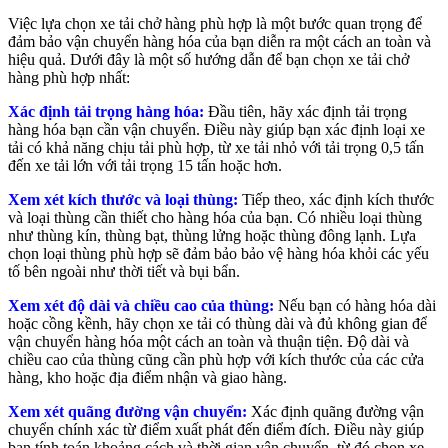
Việc lựa chọn xe tải chở hàng phù hợp là một bước quan trọng để
đảm bảo vận chuyển hàng hóa của bạn diễn ra một cách an toàn và
hiệu quả. Dưới đây là một số hướng dẫn để bạn chọn xe tải chở
hàng phù hợp nhất:
Xác định tải trọng hàng hóa:
Đầu tiên, hãy xác định tải trọng
hàng hóa bạn cần vận chuyển. Điều này giúp bạn xác định loại xe
tải có khả năng chịu tải phù hợp, từ xe tải nhỏ với tải trọng 0,5 tấn
đến xe tải lớn với tải trọng 15 tấn hoặc hơn.
Xem xét kích thước và loại thùng:
Tiếp theo, xác định kích thước
và loại thùng cần thiết cho hàng hóa của bạn. Có nhiều loại thùng
như thùng kín, thùng bạt, thùng lửng hoặc thùng đông lạnh. Lựa
chọn loại thùng phù hợp sẽ đảm bảo bảo vệ hàng hóa khỏi các yếu
tố bên ngoài như thời tiết và bụi bẩn.
Xem xét độ dài và chiều cao của thùng:
Nếu bạn có hàng hóa dài
hoặc cồng kềnh, hãy chọn xe tải có thùng dài và đủ không gian để
vận chuyển hàng hóa một cách an toàn và thuận tiện. Độ dài và
chiều cao của thùng cũng cần phù hợp với kích thước của các cửa
hàng, kho hoặc địa điểm nhận và giao hàng.
Xem xét quãng đường vận chuyển:
Xác định quãng đường vận
chuyển chính xác từ điểm xuất phát đến điểm đích. Điều này giúp
bạn tính toán khoảng cách và thời gian vận chuyển, từ đó chọn xe