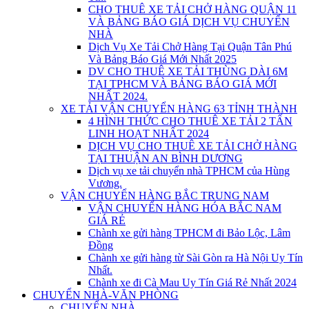
CHO THUÊ XE TẢI CHỞ HÀNG QUẬN 11
VÀ BẢNG BÁO GIÁ DỊCH VỤ CHUYỂN
NHÀ
Dịch Vụ Xe Tải Chở Hàng Tại Quận Tân Phú
Và Bảng Báo Giá Mới Nhất 2025
DV CHO THUÊ XE TẢI THÙNG DÀI 6M
TẠI TPHCM VÀ BẢNG BÁO GIÁ MỚI
NHẤT 2024.
XE TẢI VẬN CHUYỂN HÀNG 63 TỈNH THÀNH
4 HÌNH THỨC CHO THUÊ XE TẢI 2 TẤN
LINH HOẠT NHẤT 2024
DỊCH VỤ CHO THUÊ XE TẢI CHỞ HÀNG
TẠI THUẬN AN BÌNH DƯƠNG
Dịch vụ xe tải chuyển nhà TPHCM của Hùng
Vương.
VẬN CHUYỂN HÀNG BẮC TRUNG NAM
VẬN CHUYỂN HÀNG HÓA BẮC NAM
GIÁ RẺ
Chành xe gửi hàng TPHCM đi Bảo Lộc, Lâm
Đồng
Chành xe gửi hàng từ Sài Gòn ra Hà Nội Uy Tín
Nhất.
Chành xe đi Cà Mau Uy Tín Giá Rẻ Nhất 2024
CHUYỂN NHÀ-VĂN PHÒNG
CHUYỂN NHÀ