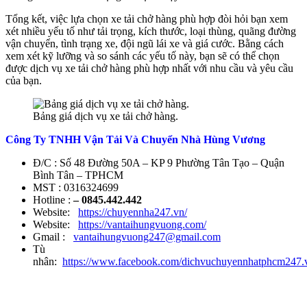
Tổng kết, việc lựa chọn xe tải chở hàng phù hợp đòi hỏi bạn xem
xét nhiều yếu tố như tải trọng, kích thước, loại thùng, quãng đường
vận chuyển, tình trạng xe, đội ngũ lái xe và giá cước. Bằng cách
xem xét kỹ lưỡng và so sánh các yếu tố này, bạn sẽ có thể chọn
được dịch vụ xe tải chở hàng phù hợp nhất với nhu cầu và yêu cầu
của bạn.
Bảng giá dịch vụ xe tải chở hàng.
Công Ty TNHH Vận Tải Và Chuyển Nhà Hùng Vương
Đ/C : Số 48 Đường 50A – KP 9 Phường Tân Tạo – Quận
Bình Tân – TPHCM
MST : 0316324699
Hotline :
– 0845.442.442
Website:
https://chuyennha247.vn/
Website:
https://vantaihungvuong.com/
Gmail :
vantaihungvuong247@gmail.com
Tù
nhân:
https://www.facebook.com/dichvuchuyennhatphcm247.