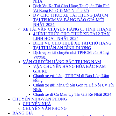
NHÀ
Dịch Vụ Xe Tải Chở Hàng Tại Quận Tân Phú
Và Bảng Báo Giá Mới Nhất 2025
DV CHO THUÊ XE TẢI THÙNG DÀI 6M
TẠI TPHCM VÀ BẢNG BÁO GIÁ MỚI
NHẤT 2024.
XE TẢI VẬN CHUYỂN HÀNG 63 TỈNH THÀNH
4 HÌNH THỨC CHO THUÊ XE TẢI 2 TẤN
LINH HOẠT NHẤT 2024
DỊCH VỤ CHO THUÊ XE TẢI CHỞ HÀNG
TẠI THUẬN AN BÌNH DƯƠNG
Dịch vụ xe tải chuyển nhà TPHCM của Hùng
Vương.
VẬN CHUYỂN HÀNG BẮC TRUNG NAM
VẬN CHUYỂN HÀNG HÓA BẮC NAM
GIÁ RẺ
Chành xe gửi hàng TPHCM đi Bảo Lộc, Lâm
Đồng
Chành xe gửi hàng từ Sài Gòn ra Hà Nội Uy Tín
Nhất.
Chành xe đi Cà Mau Uy Tín Giá Rẻ Nhất 2024
CHUYỂN NHÀ-VĂN PHÒNG
CHUYỂN NHÀ
CHUYỂN VĂN PHÒNG
BẢNG GIÁ