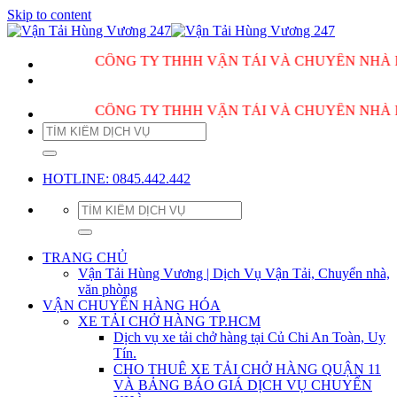
Skip to content
CÔNG TY THHH VẬN TẢI VÀ CHUYỂN NHÀ HÙNG 
CÔNG TY THHH VẬN TẢI VÀ CHUYỂN NHÀ HÙNG 
HOTLINE: 0845.442.442
TRANG CHỦ
Vận Tải Hùng Vương | Dịch Vụ Vận Tải, Chuyển nhà,
văn phòng
VẬN CHUYỂN HÀNG HÓA
XE TẢI CHỞ HÀNG TP.HCM
Dịch vụ xe tải chở hàng tại Củ Chi An Toàn, Uy
Tín.
CHO THUÊ XE TẢI CHỞ HÀNG QUẬN 11
VÀ BẢNG BÁO GIÁ DỊCH VỤ CHUYỂN