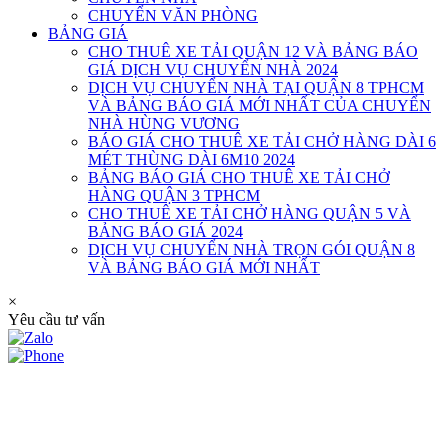
CHUYỂN VĂN PHÒNG
BẢNG GIÁ
CHO THUÊ XE TẢI QUẬN 12 VÀ BẢNG BÁO
GIÁ DỊCH VỤ CHUYỂN NHÀ 2024
DỊCH VỤ CHUYỂN NHÀ TẠI QUẬN 8 TPHCM
VÀ BẢNG BÁO GIÁ MỚI NHẤT CỦA CHUYỂN
NHÀ HÙNG VƯƠNG
BÁO GIÁ CHO THUÊ XE TẢI CHỞ HÀNG DÀI 6
MÉT THÙNG DÀI 6M10 2024
BẢNG BÁO GIÁ CHO THUÊ XE TẢI CHỞ
HÀNG QUẬN 3 TPHCM
CHO THUÊ XE TẢI CHỞ HÀNG QUẬN 5 VÀ
BẢNG BÁO GIÁ 2024
DỊCH VỤ CHUYỂN NHÀ TRỌN GÓI QUẬN 8
VÀ BẢNG BÁO GIÁ MỚI NHẤT
×
Yêu cầu tư vấn