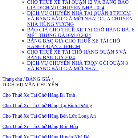
CHO THUÊ XE TẢI QUẬN 12 VÀ BẢNG BÁO
GIÁ DỊCH VỤ CHUYỂN NHÀ 2024
DỊCH VỤ CHUYỂN NHÀ TẠI QUẬN 8 TPHCM
VÀ BẢNG BÁO GIÁ MỚI NHẤT CỦA CHUYỂN
NHÀ HÙNG VƯƠNG
BÁO GIÁ CHO THUÊ XE TẢI CHỞ HÀNG DÀI 6
MÉT THÙNG DÀI 6M10 2024
BẢNG BÁO GIÁ CHO THUÊ XE TẢI CHỞ
HÀNG QUẬN 3 TPHCM
CHO THUÊ XE TẢI CHỞ HÀNG QUẬN 5 VÀ
BẢNG BÁO GIÁ 2024
DỊCH VỤ CHUYỂN NHÀ TRỌN GÓI QUẬN 8
VÀ BẢNG BÁO GIÁ MỚI NHẤT
Trang chủ
/
BẢNG GIÁ
/
DỊCH VỤ VẬN CHUYỂN
Cho Thuê Xe Tải Chở Hàng Đi Tỉnh
Cho Thuê Xe Tải Chở Hàng Tại Bình Dương
Cho Thuê Xe Tải Chở Hàng Bến Lức Long An
Cho Thuê Xe Tải Chở Hàng Đức Hòa
Cho Thuê Xe Tải Chở Hàng Huyện Nhà Bè