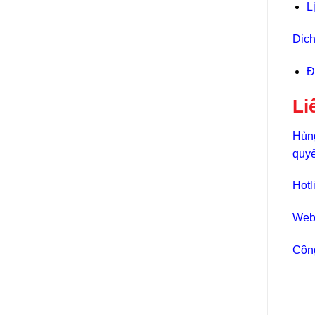
L
Dịch
Đ
Li
Hùng
quyế
Hotl
Web
Công