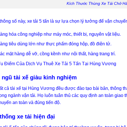
Kích Thước Thùng Xe Tải Chở H
thông số này, xe tải 5 tấn là sự lựa chọn lý tưởng để vận chuyể
àng hóa công nghiệp như máy móc, thiết bị, nguyên vật liệu.
àng tiêu dùng lớn như thực phẩm đóng hộp, đồ điện tử.
ác mặt hàng dễ vỡ, cồng kềnh như nội thất, hàng trang trí.
u Điểm Của Dịch Vụ Thuê Xe Tải 5 Tấn Tại Hùng Vương
 ngũ tài xế giàu kinh nghiệm
ất cả tài xế tại Hùng Vương đều được đào tạo bài bản, thông 
rong ngành vận tải. Họ luôn tuân thủ các quy định an toàn giao
huyển an toàn và đúng tiến độ.
thống xe tải hiện đại