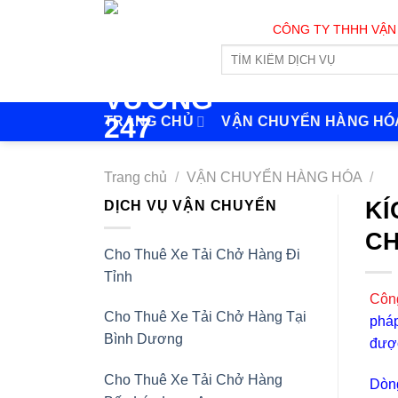
Skip
CÔNG TY THHH VẬN TẢI VÀ 
to
content
TRANG CHỦ
VẬN CHUYỂN HÀNG HÓ
Trang chủ
/
VẬN CHUYỂN HÀNG HÓA
/
KÍ
DỊCH VỤ VẬN CHUYỂN
CH
Cho Thuê Xe Tải Chở Hàng Đi
Tỉnh
Côn
Cho Thuê Xe Tải Chở Hàng Tại
pháp
Bình Dương
được
Cho Thuê Xe Tải Chở Hàng
Dòng