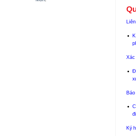
Qu
Liên
K
p
Xác 
Đ
x
Báo g
C
đ
Ký h