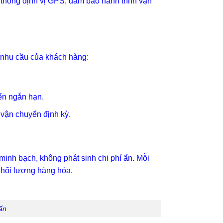
ệ thống định vị GPS, đảm bảo hành trình vận
i nhu cầu của khách hàng:
ển ngắn hạn.
 vận chuyển định kỳ.
inh bạch, không phát sinh chi phí ẩn. Mỗi
 khối lượng hàng hóa.
ấn