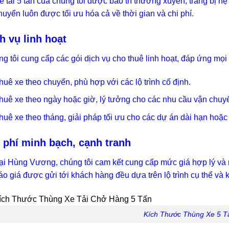
e tải 5 tấn của chúng tôi được bảo trì thường xuyên, trang bị h
huyển luôn được tối ưu hóa cả về thời gian và chi phí.
h vụ linh hoạt
g tôi cung cấp các gói dịch vụ cho thuê linh hoạt, đáp ứng mọ
huê xe theo chuyến, phù hợp với các lộ trình cố định.
huê xe theo ngày hoặc giờ, lý tưởng cho các nhu cầu vận chuy
huê xe theo tháng, giải pháp tối ưu cho các dự án dài hạn hoặc
 phí minh bạch, cạnh tranh
ại Hùng Vương, chúng tôi cam kết cung cấp mức giá hợp lý và m
áo giá được gửi tới khách hàng đều dựa trên lộ trình cụ thể và
Kích Thước Thùng Xe 5 T