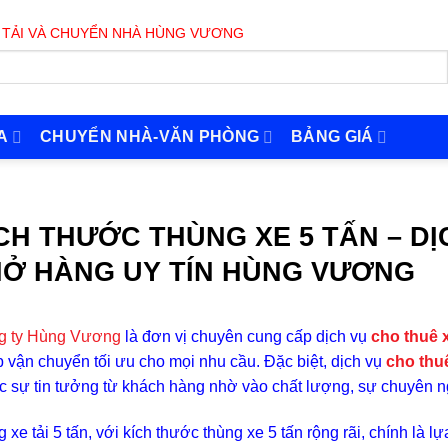
CHUYỂN NHÀ HÙNG VƯƠNG PHỤC VỤ 24/7
A
CHUYỂN NHÀ-VĂN PHÒNG
BẢNG GIÁ
CH THƯỚC THÙNG XE 5 TẤN – DỊ
Ở HÀNG UY TÍN HÙNG VƯƠNG
g ty Hùng Vương
là đơn vị chuyên cung cấp dịch vụ
cho thuê 
 vận chuyển tối ưu cho mọi nhu cầu. Đặc biệt, dịch vụ
cho thuê
 sự tin tưởng từ khách hàng nhờ vào chất lượng, sự chuyên ng
 xe tải 5 tấn, với kích thước thùng xe 5 tấn rộng rãi, chính là