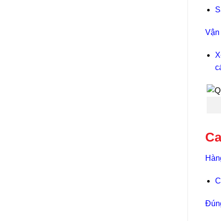
S
Vận 
X
c
Ca
Hàng
C
Đúng