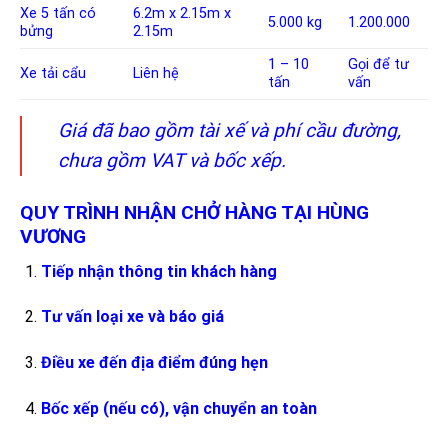
Xe 5 tấn có
6.2m x 2.15m x
5.000 kg
1.200.000
bửng
2.15m
1 – 10
Gọi để tư
Xe tải cẩu
Liên hệ
tấn
vấn
Giá đã bao gồm tài xế và phí cầu đường,
chưa gồm VAT và bốc xếp.
QUY TRÌNH NHẬN CHỞ HÀNG TẠI HÙNG
VƯƠNG
Tiếp nhận thông tin khách hàng
Tư vấn loại xe và báo giá
Điều xe đến địa điểm đúng hẹn
Bốc xếp (nếu có), vận chuyển an toàn