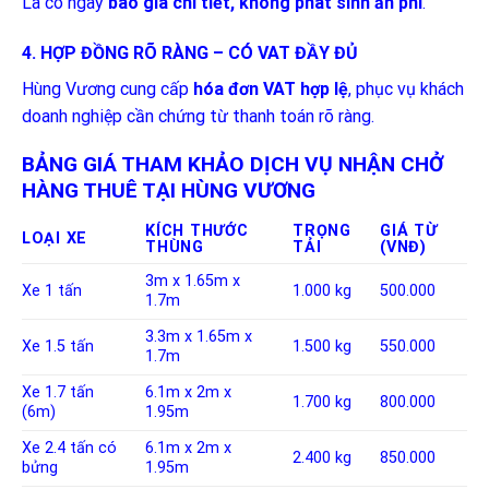
Là có ngay
báo giá chi tiết, không phát sinh ẩn phí
.
4. HỢP ĐỒNG RÕ RÀNG – CÓ VAT ĐẦY ĐỦ
Hùng Vương cung cấp
hóa đơn VAT hợp lệ
, phục vụ khách
doanh nghiệp cần chứng từ thanh toán rõ ràng.
BẢNG GIÁ THAM KHẢO DỊCH VỤ NHẬN CHỞ
HÀNG THUÊ TẠI HÙNG VƯƠNG
KÍCH THƯỚC
TRỌNG
GIÁ TỪ
LOẠI XE
THÙNG
TẢI
(VNĐ)
3m x 1.65m x
Xe 1 tấn
1.000 kg
500.000
1.7m
3.3m x 1.65m x
Xe 1.5 tấn
1.500 kg
550.000
1.7m
Xe 1.7 tấn
6.1m x 2m x
1.700 kg
800.000
(6m)
1.95m
Xe 2.4 tấn có
6.1m x 2m x
2.400 kg
850.000
bửng
1.95m