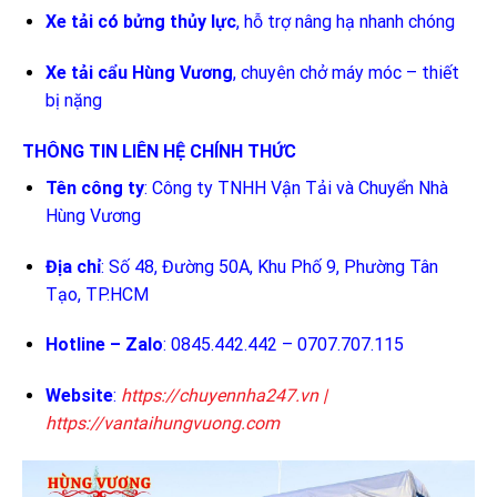
Xe tải có bửng thủy lực
, hỗ trợ nâng hạ nhanh chóng
Xe tải cẩu Hùng Vương
, chuyên chở máy móc – thiết
bị nặng
THÔNG TIN LIÊN HỆ CHÍNH THỨC
Tên công ty
: Công ty TNHH Vận Tải và Chuyển Nhà
Hùng Vương
Địa chỉ
: Số 48, Đường 50A, Khu Phố 9, Phường Tân
Tạo, TP.HCM
Hotline – Zalo
: 0845.442.442 – 0707.707.115
Website
:
https://chuyennha247.vn
|
https://vantaihungvuong.com