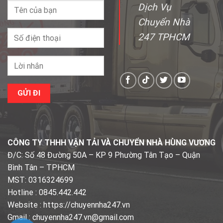
Dịch Vụ
Chuyển Nhà
247 TPHCM
CÔNG TY THHH VẬN TẢI VÀ CHUYỂN NHÀ HÙNG VƯƠNG
Đ/C: Số 48 Đường 50A – KP 9 Phường Tân Tạo – Quận
Bình Tân – TPHCM
MST: 0316324699
Hotline : 0845.442.442
Website : https://chuyennha247.vn
Gmail : chuyennha247.vn@gmail.com