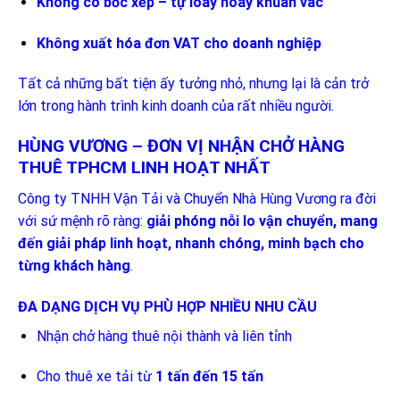
Không có bốc xếp – tự loay hoay khuân vác
Không xuất hóa đơn VAT cho doanh nghiệp
Tất cả những bất tiện ấy tưởng nhỏ, nhưng lại là cản trở
lớn trong hành trình kinh doanh của rất nhiều người.
HÙNG VƯƠNG – ĐƠN VỊ NHẬN CHỞ HÀNG
THUÊ TPHCM LINH HOẠT NHẤT
Công ty TNHH Vận Tải và Chuyển Nhà Hùng Vương ra đời
với sứ mệnh rõ ràng:
giải phóng nỗi lo vận chuyển, mang
đến giải pháp linh hoạt, nhanh chóng, minh bạch cho
từng khách hàng
.
ĐA DẠNG DỊCH VỤ PHÙ HỢP NHIỀU NHU CẦU
Nhận chở hàng thuê nội thành và liên tỉnh
Cho thuê xe tải từ
1 tấn đến 15 tấn