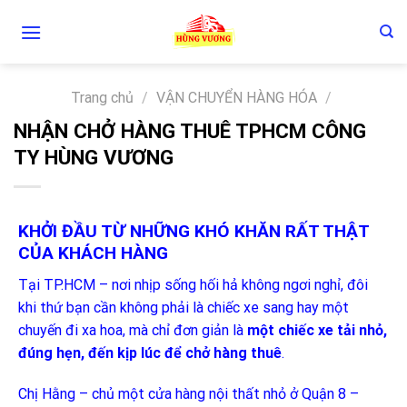
Skip
to
content
Trang chủ
/
VẬN CHUYỂN HÀNG HÓA
/
NHẬN CHỞ HÀNG THUÊ TPHCM CÔNG
TY HÙNG VƯƠNG
KHỞI ĐẦU TỪ NHỮNG KHÓ KHĂN RẤT THẬT
CỦA KHÁCH HÀNG
Tại TP.HCM – nơi nhịp sống hối hả không ngơi nghỉ, đôi
khi thứ bạn cần không phải là chiếc xe sang hay một
chuyến đi xa hoa, mà chỉ đơn giản là
một chiếc xe tải nhỏ,
đúng hẹn, đến kịp lúc để chở hàng thuê
.
Chị Hằng – chủ một cửa hàng nội thất nhỏ ở Quận 8 –