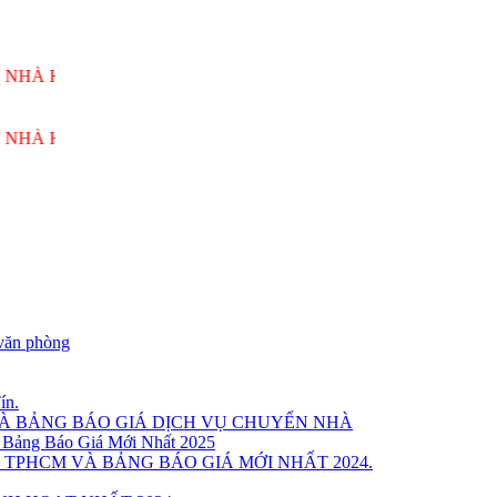
ÙNG VƯƠNG PHỤC VỤ 24/7
ÙNG VƯƠNG PHỤC VỤ 24/7
văn phòng
ín.
VÀ BẢNG BÁO GIÁ DỊCH VỤ CHUYỂN NHÀ
 Bảng Báo Giá Mới Nhất 2025
 TPHCM VÀ BẢNG BÁO GIÁ MỚI NHẤT 2024.