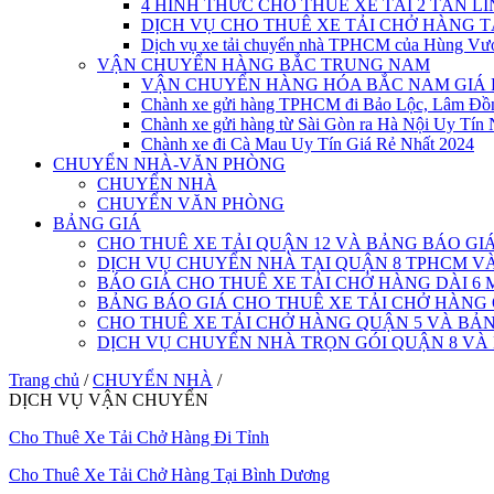
4 HÌNH THỨC CHO THUÊ XE TẢI 2 TẤN L
DỊCH VỤ CHO THUÊ XE TẢI CHỞ HÀNG 
Dịch vụ xe tải chuyển nhà TPHCM của Hùng Vư
VẬN CHUYỂN HÀNG BẮC TRUNG NAM
VẬN CHUYỂN HÀNG HÓA BẮC NAM GIÁ 
Chành xe gửi hàng TPHCM đi Bảo Lộc, Lâm Đồ
Chành xe gửi hàng từ Sài Gòn ra Hà Nội Uy Tín 
Chành xe đi Cà Mau Uy Tín Giá Rẻ Nhất 2024
CHUYỂN NHÀ-VĂN PHÒNG
CHUYỂN NHÀ
CHUYỂN VĂN PHÒNG
BẢNG GIÁ
CHO THUÊ XE TẢI QUẬN 12 VÀ BẢNG BÁO GI
DỊCH VỤ CHUYỂN NHÀ TẠI QUẬN 8 TPHCM 
BÁO GIÁ CHO THUÊ XE TẢI CHỞ HÀNG DÀI 6 
BẢNG BÁO GIÁ CHO THUÊ XE TẢI CHỞ HÀNG
CHO THUÊ XE TẢI CHỞ HÀNG QUẬN 5 VÀ BẢN
DỊCH VỤ CHUYỂN NHÀ TRỌN GÓI QUẬN 8 VÀ
Trang chủ
/
CHUYỂN NHÀ
/
DỊCH VỤ VẬN CHUYỂN
Cho Thuê Xe Tải Chở Hàng Đi Tỉnh
Cho Thuê Xe Tải Chở Hàng Tại Bình Dương