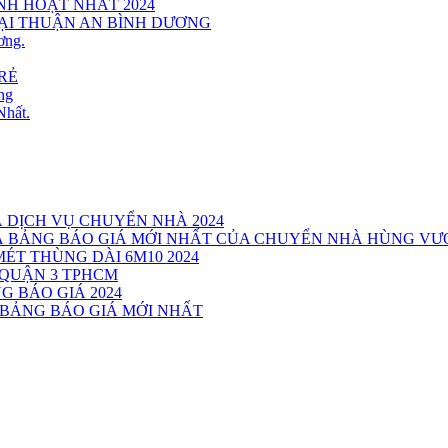
INH HOẠT NHẤT 2024
TẠI THUẬN AN BÌNH DƯƠNG
ơng.
RẺ
ng
Nhất.
Á DỊCH VỤ CHUYỂN NHÀ 2024
VÀ BẢNG BÁO GIÁ MỚI NHẤT CỦA CHUYỂN NHÀ HÙNG V
MÉT THÙNG DÀI 6M10 2024
 QUẬN 3 TPHCM
G BÁO GIÁ 2024
 BẢNG BÁO GIÁ MỚI NHẤT