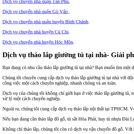
Dịch vụ chuyển nhà quận Tân Phú
.
Dịch vụ chuyển nhà quận Gò Vấp
.
Dịch vụ chuyển nhà quận huyện Bình Chánh
.
Dịch vụ chuyển nhà huyện Củ Chi
.
Dịch vụ chuyển nhà huyện Hóc Môn
.
Dịch vụ tháo lắp giường tủ tại nhà- Giải p
Bạn đang có nhu cầu tháo lắp giường tủ tại nhà? Bạn muốn tìm một dịc
Chúng tôi chuyên cung cấp dịch vụ tháo lắp giường tủ tại nhà với đội
công việc một cách chuyên nghiệp, nhanh chóng và an toàn.
Dịch vụ của chúng tôi không chỉ giới hạn ở việc tháo lắp giường tủ, m
xử lý một cách chuyên nghiệp.
Ngoài ra, chúng tôi cung cấp dịch vụ tháo lắp nội thất tại TPHCM. Vớ
Nếu bạn đang cần tháo lắp đồ gỗ, tủ sắt Hòa Phát, hay tủ nhựa Đài Lo
Không chỉ tháo lắp, chúng tôi còn có dịch vụ vận chuyển đồ gỗ. Với 