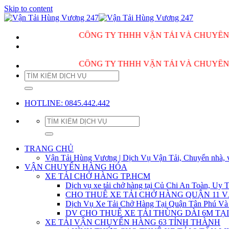
Skip to content
CÔNG TY THHH VẬN TẢI VÀ CHUYỂN NHÀ H
CÔNG TY THHH VẬN TẢI VÀ CHUYỂN NHÀ H
HOTLINE: 0845.442.442
TRANG CHỦ
Vận Tải Hùng Vương | Dịch Vụ Vận Tải, Chuyển nhà, 
VẬN CHUYỂN HÀNG HÓA
XE TẢI CHỞ HÀNG TP.HCM
Dịch vụ xe tải chở hàng tại Củ Chi An Toàn, Uy T
CHO THUÊ XE TẢI CHỞ HÀNG QUẬN 11 
Dịch Vụ Xe Tải Chở Hàng Tại Quận Tân Phú Và
DV CHO THUÊ XE TẢI THÙNG DÀI 6M TẠI
XE TẢI VẬN CHUYỂN HÀNG 63 TỈNH THÀNH