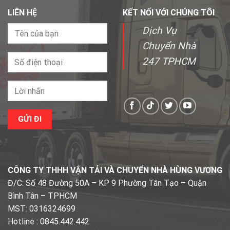
LIÊN HỆ
KẾT NỐI VỚI CHÚNG TÔI
Dịch Vụ
Chuyển Nhà
247 TPHCM
CÔNG TY THHH VẬN TẢI VÀ CHUYỂN NHÀ HÙNG VƯƠNG
Đ/C: Số 48 Đường 50A – KP 9 Phường Tân Tạo – Quận
Bình Tân – TPHCM
MST: 0316324699
Hotline : 0845.442.442