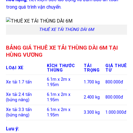
trong quá trình vận chuyển.
THUÊ XE TẢI THÙNG DÀI 6M
BẢNG GIÁ THUÊ XE TẢI THÙNG DÀI 6M TẠI
HÙNG VƯƠNG
KÍCH THƯỚC
TẢI
GIÁ THUÊ
LOẠI XE
THÙNG
TRỌNG
TỪ
6.1m x 2m x
Xe tải 1.7 tấn
1.700 kg
800.000đ
1.95m
Xe tải 2.4 tấn
6.1m x 2m x
2.400 kg
800.000đ
(bửng nâng)
1.95m
Xe tải 3.3 tấn
6.1m x 2m x
3.300 kg
1.000.000đ
(bửng nâng)
1.95m
Lưu ý: