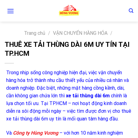
Skip
to
content
Trang chủ
/
VẬN CHUYỂN HÀNG HÓA
/
THUÊ XE TẢI THÙNG DÀI 6M UY TÍN TẠI
TP.HCM
Trong nhịp sống công nghiệp hiện đại, việc vận chuyển
hàng hóa trở thành nhu cầu thiết yếu của nhiều cá nhân và
doanh nghiệp. Đặc biệt, những mặt hàng cồng kềnh, dài,
cần không gian chứa lớn thì
xe tải thùng dài 6m
chính là
lựa chọn tối ưu. Tại TP.HCM – nơi hoạt động kinh doanh
diễn ra sôi động mỗi ngày – việc tìm được đơn vị cho thuê
xe tải thùng dài 6m uy tín là mối quan tâm hàng đầu.
Và
Công ty Hùng Vương
– với hơn 10 năm kinh nghiệm