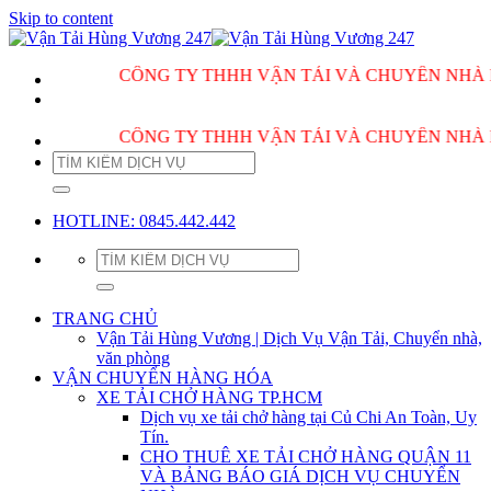
Skip to content
CÔNG TY THHH VẬN TẢI VÀ CHUYỂN NHÀ HÙNG VƯ
CÔNG TY THHH VẬN TẢI VÀ CHUYỂN NHÀ HÙNG VƯ
HOTLINE: 0845.442.442
TRANG CHỦ
Vận Tải Hùng Vương | Dịch Vụ Vận Tải, Chuyển nhà,
văn phòng
VẬN CHUYỂN HÀNG HÓA
XE TẢI CHỞ HÀNG TP.HCM
Dịch vụ xe tải chở hàng tại Củ Chi An Toàn, Uy
Tín.
CHO THUÊ XE TẢI CHỞ HÀNG QUẬN 11
VÀ BẢNG BÁO GIÁ DỊCH VỤ CHUYỂN