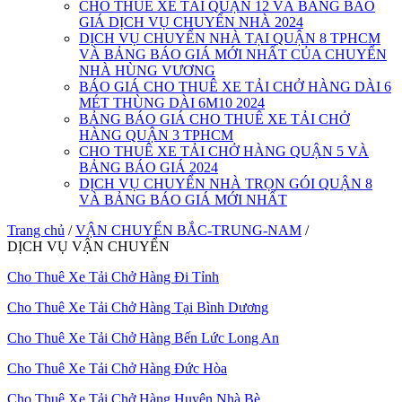
CHO THUÊ XE TẢI QUẬN 12 VÀ BẢNG BÁO
GIÁ DỊCH VỤ CHUYỂN NHÀ 2024
DỊCH VỤ CHUYỂN NHÀ TẠI QUẬN 8 TPHCM
VÀ BẢNG BÁO GIÁ MỚI NHẤT CỦA CHUYỂN
NHÀ HÙNG VƯƠNG
BÁO GIÁ CHO THUÊ XE TẢI CHỞ HÀNG DÀI 6
MÉT THÙNG DÀI 6M10 2024
BẢNG BÁO GIÁ CHO THUÊ XE TẢI CHỞ
HÀNG QUẬN 3 TPHCM
CHO THUÊ XE TẢI CHỞ HÀNG QUẬN 5 VÀ
BẢNG BÁO GIÁ 2024
DỊCH VỤ CHUYỂN NHÀ TRỌN GÓI QUẬN 8
VÀ BẢNG BÁO GIÁ MỚI NHẤT
Trang chủ
/
VẬN CHUYỂN BẮC-TRUNG-NAM
/
DỊCH VỤ VẬN CHUYỂN
Cho Thuê Xe Tải Chở Hàng Đi Tỉnh
Cho Thuê Xe Tải Chở Hàng Tại Bình Dương
Cho Thuê Xe Tải Chở Hàng Bến Lức Long An
Cho Thuê Xe Tải Chở Hàng Đức Hòa
Cho Thuê Xe Tải Chở Hàng Huyện Nhà Bè