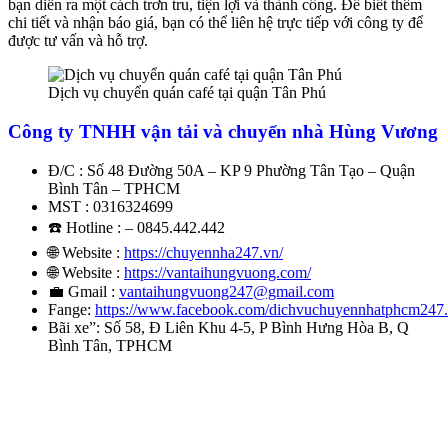
bạn diễn ra một cách trơn tru, tiện lợi và thành công. Để biết thêm
chi tiết và nhận báo giá, bạn có thể liên hệ trực tiếp với công ty để
được tư vấn và hỗ trợ.
Dịch vụ chuyển quán café tại quận Tân Phú
Công ty TNHH vận tải và chuyển nhà Hùng Vương
Đ/C : Số 48 Đường 50A – KP 9 Phường Tân Tạo – Quận
Bình Tân – TPHCM
MST : 0316324699
☎️ Hotline : – 0845.442.442
🌐 Website :
https://chuyennha247.vn/
🌐 Website :
https://vantaihungvuong.com/
💼 Gmail :
vantaihungvuong247@gmail.com
Fange:
https://www.facebook.com/dichvuchuyennhatphcm247
Bãi xe”: Số 58, Đ Liên Khu 4-5, P Bình Hưng Hòa B, Q
Bình Tân, TPHCM