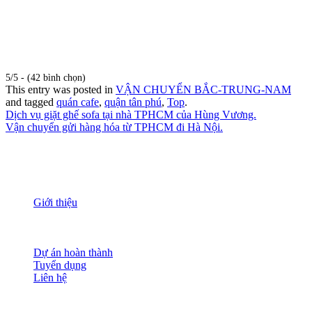
5/5 - (42 bình chọn)
This entry was posted in
VẬN CHUYỂN BẮC-TRUNG-NAM
and tagged
quán cafe
,
quận tân phú
,
Top
.
Dịch vụ giặt ghế sofa tại nhà TPHCM của Hùng Vương.
Vận chuyển gửi hàng hóa từ TPHCM đi Hà Nội.
THÔNG TIN
Giới thiệu
Nguồn nhân lực
Tầm nhìn sứ mạng
Đánh giá dịch vụ
Dự án hoàn thành
Tuyển dụng
Liên hệ
HỖ TRỢ KHÁCH HÀNG