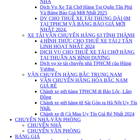
NHÀ
Dịch Vụ Xe Tải Chở Hàng Tại Quận Tân Phú
Và Bảng Báo Giá Mới Nhất 2025
DV CHO THUÊ XE TẢI THÙNG DÀI 6M
TẠI TPHCM VÀ BẢNG BÁO GIÁ MỚI
NHẤT 2024.
XE TẢI VẬN CHUYỂN HÀNG 63 TỈNH THÀNH
4 HÌNH THỨC CHO THUÊ XE TẢI 2 TẤN
LINH HOẠT NHẤT 2024
DỊCH VỤ CHO THUÊ XE TẢI CHỞ HÀNG
TẠI THUẬN AN BÌNH DƯƠNG
Dịch vụ xe tải chuyển nhà TPHCM của Hùng
Vương.
VẬN CHUYỂN HÀNG BẮC TRUNG NAM
VẬN CHUYỂN HÀNG HÓA BẮC NAM
GIÁ RẺ
Chành xe gửi hàng TPHCM đi Bảo Lộc, Lâm
Đồng
Chành xe gửi hàng từ Sài Gòn ra Hà Nội Uy Tín
Nhất.
Chành xe đi Cà Mau Uy Tín Giá Rẻ Nhất 2024
CHUYỂN NHÀ-VĂN PHÒNG
CHUYỂN NHÀ
CHUYỂN VĂN PHÒNG
BẢNG GIÁ