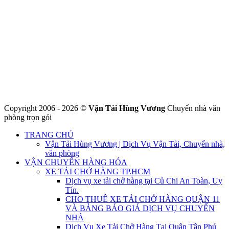
CÔNG TY THHH VẬN TẢI VÀ CHUYỂN NHÀ HÙNG
VƯƠNG
Đ/C: Số 48 Đường 50A – KP 9 Phường Tân Tạo – Quận Bình Tân
– TPHCM
MST: 0316324699
Hotline : 0845.442.442
Website : https://chuyennha247.vn
Gmail : chuyennha247.vn@gmail.com
Copyright 2006 - 2026 ©
Vận Tải Hùng Vương
Chuyển nhà văn
phòng trọn gói
TRANG CHỦ
Vận Tải Hùng Vương | Dịch Vụ Vận Tải, Chuyển nhà,
văn phòng
VẬN CHUYỂN HÀNG HÓA
XE TẢI CHỞ HÀNG TP.HCM
Dịch vụ xe tải chở hàng tại Củ Chi An Toàn, Uy
Tín.
CHO THUÊ XE TẢI CHỞ HÀNG QUẬN 11
VÀ BẢNG BÁO GIÁ DỊCH VỤ CHUYỂN
NHÀ
Dịch Vụ Xe Tải Chở Hàng Tại Quận Tân Phú