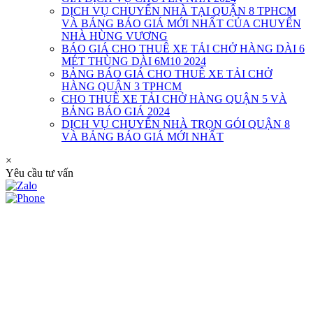
DỊCH VỤ CHUYỂN NHÀ TẠI QUẬN 8 TPHCM
VÀ BẢNG BÁO GIÁ MỚI NHẤT CỦA CHUYỂN
NHÀ HÙNG VƯƠNG
BÁO GIÁ CHO THUÊ XE TẢI CHỞ HÀNG DÀI 6
MÉT THÙNG DÀI 6M10 2024
BẢNG BÁO GIÁ CHO THUÊ XE TẢI CHỞ
HÀNG QUẬN 3 TPHCM
CHO THUÊ XE TẢI CHỞ HÀNG QUẬN 5 VÀ
BẢNG BÁO GIÁ 2024
DỊCH VỤ CHUYỂN NHÀ TRỌN GÓI QUẬN 8
VÀ BẢNG BÁO GIÁ MỚI NHẤT
×
Yêu cầu tư vấn