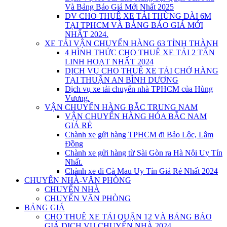
Và Bảng Báo Giá Mới Nhất 2025
DV CHO THUÊ XE TẢI THÙNG DÀI 6M
TẠI TPHCM VÀ BẢNG BÁO GIÁ MỚI
NHẤT 2024.
XE TẢI VẬN CHUYỂN HÀNG 63 TỈNH THÀNH
4 HÌNH THỨC CHO THUÊ XE TẢI 2 TẤN
LINH HOẠT NHẤT 2024
DỊCH VỤ CHO THUÊ XE TẢI CHỞ HÀNG
TẠI THUẬN AN BÌNH DƯƠNG
Dịch vụ xe tải chuyển nhà TPHCM của Hùng
Vương.
VẬN CHUYỂN HÀNG BẮC TRUNG NAM
VẬN CHUYỂN HÀNG HÓA BẮC NAM
GIÁ RẺ
Chành xe gửi hàng TPHCM đi Bảo Lộc, Lâm
Đồng
Chành xe gửi hàng từ Sài Gòn ra Hà Nội Uy Tín
Nhất.
Chành xe đi Cà Mau Uy Tín Giá Rẻ Nhất 2024
CHUYỂN NHÀ-VĂN PHÒNG
CHUYỂN NHÀ
CHUYỂN VĂN PHÒNG
BẢNG GIÁ
CHO THUÊ XE TẢI QUẬN 12 VÀ BẢNG BÁO
GIÁ DỊCH VỤ CHUYỂN NHÀ 2024