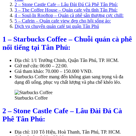
2 – Stone Castle Cafe – Lâu Đài Đá Cà Phê Tân Phú:
3 – The Coffee House – Quán cafe yên tĩnh Tân Phú:
4 – Soul-In Rooftop – Quán cà phê sân thượng cực chill:
5 – Cafein – Quán cafe view đẹp cho hội sống ảo:
Dịch vụ chuyển quán café tại quận Tân Phú
1 – Starbucks Coffee – Chuỗi quán cà phê
nổi tiếng tại Tân Phú:
Địa chỉ: 1/1 Trường Chinh, Quận Tân Phú, TP. HCM.
Giờ mở cửa: 06:00 – 22:00.
Giá tham khảo: 70.000 – 150.000 VNĐ.
Starbucks Coffee mang đến không gian sang trọng và đa
dạng đồ uống, phục vụ chất lượng và pha chế khéo léo.
Starbucks Coffee
2 – Stone Castle Cafe – Lâu Đài Đá Cà
Phê Tân Phú:
Địa chỉ: 110 Tô Hiệu, Hoà Thanh, Tân Phú, TP. HCM.