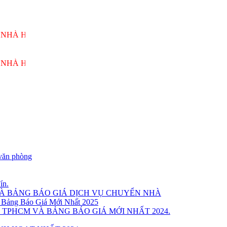
ÙNG VƯƠNG PHỤC VỤ 24/7
ÙNG VƯƠNG PHỤC VỤ 24/7
văn phòng
ín.
VÀ BẢNG BÁO GIÁ DỊCH VỤ CHUYỂN NHÀ
 Bảng Báo Giá Mới Nhất 2025
 TPHCM VÀ BẢNG BÁO GIÁ MỚI NHẤT 2024.