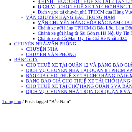
4 HÌNH THỨC CHO THUÊ XE TẢI 2 TẤN L
DỊCH VỤ CHO THUÊ XE TẢI CHỞ HÀNG 
Dịch vụ xe tải chuyển nhà TPHCM của Hùng Vư
VẬN CHUYỂN HÀNG BẮC TRUNG NAM
VẬN CHUYỂN HÀNG HÓA BẮC NAM GIÁ 
Chành xe gửi hàng TPHCM đi Bảo Lộc, Lâm Đồ
Chành xe gửi hàng từ Sài Gòn ra Hà Nội Uy Tín 
Chành xe đi Cà Mau Uy Tín Giá Rẻ Nhất 2024
CHUYỂN NHÀ-VĂN PHÒNG
CHUYỂN NHÀ
CHUYỂN VĂN PHÒNG
BẢNG GIÁ
CHO THUÊ XE TẢI QUẬN 12 VÀ BẢNG BÁO GI
DỊCH VỤ CHUYỂN NHÀ TẠI QUẬN 8 TPHCM 
BÁO GIÁ CHO THUÊ XE TẢI CHỞ HÀNG DÀI 6 
BẢNG BÁO GIÁ CHO THUÊ XE TẢI CHỞ HÀNG
CHO THUÊ XE TẢI CHỞ HÀNG QUẬN 5 VÀ BẢN
DỊCH VỤ CHUYỂN NHÀ TRỌN GÓI QUẬN 8 VÀ
Trang chủ
/
Posts tagged "Bắc Nam"