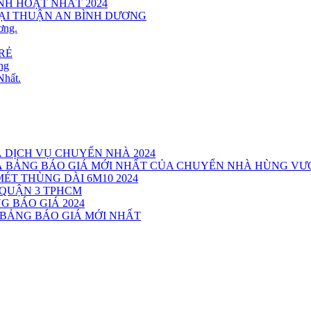
INH HOẠT NHẤT 2024
TẠI THUẬN AN BÌNH DƯƠNG
ơng.
RẺ
ng
Nhất.
Á DỊCH VỤ CHUYỂN NHÀ 2024
VÀ BẢNG BÁO GIÁ MỚI NHẤT CỦA CHUYỂN NHÀ HÙNG V
MÉT THÙNG DÀI 6M10 2024
 QUẬN 3 TPHCM
G BÁO GIÁ 2024
 BẢNG BÁO GIÁ MỚI NHẤT