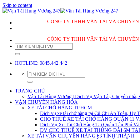
Skip to content
CÔNG TY THHH VẬN TẢI VÀ CHUYỂN NHÀ H
CÔNG TY THHH VẬN TẢI VÀ CHUYỂN NHÀ H
HOTLINE: 0845.442.442
TRANG CHỦ
Vận Tải Hùng Vương | Dịch Vụ Vận Tải, Chuyển nhà, 
VẬN CHUYỂN HÀNG HÓA
XE TẢI CHỞ HÀNG TP.HCM
Dịch vụ xe tải chở hàng tại Củ Chi An Toàn, Uy T
CHO THUÊ XE TẢI CHỞ HÀNG QUẬN 11 
Dịch Vụ Xe Tải Chở Hàng Tại Quận Tân Phú Và
DV CHO THUÊ XE TẢI THÙNG DÀI 6M TẠI
XE TẢI VẬN CHUYỂN HÀNG 63 TỈNH THÀNH