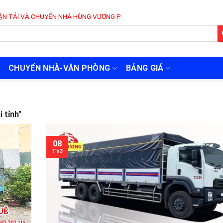
 CHUYỂN NHÀ HÙNG VƯƠNG PHỤC VỤ 24/7
CHUYỂN NHÀ-VĂN PHÒNG
BẢNG GIÁ
 tỉnh"
08
Th3