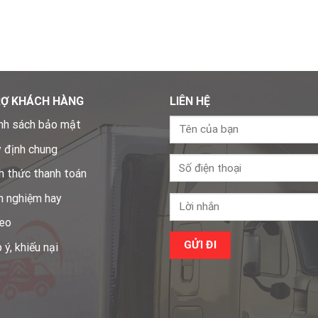
RỢ KHÁCH HÀNG
LIÊN HỆ
nh sách bảo mật
 định chung
h thức thanh toán
h nghiệm hay
eo
 ý, khiếu nại