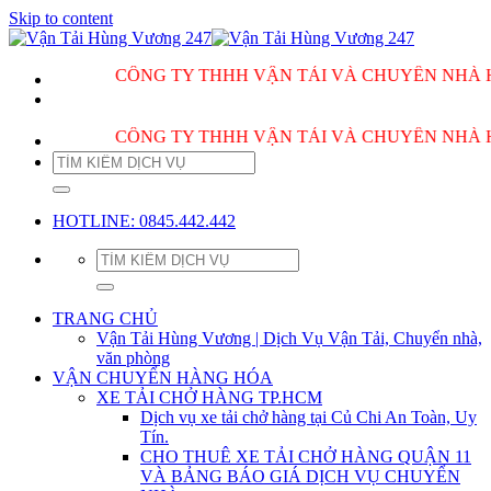
Skip to content
CÔNG TY THHH VẬN TẢI VÀ CHUYỂN NHÀ HÙNG VƯ
CÔNG TY THHH VẬN TẢI VÀ CHUYỂN NHÀ HÙNG VƯ
HOTLINE: 0845.442.442
TRANG CHỦ
Vận Tải Hùng Vương | Dịch Vụ Vận Tải, Chuyển nhà,
văn phòng
VẬN CHUYỂN HÀNG HÓA
XE TẢI CHỞ HÀNG TP.HCM
Dịch vụ xe tải chở hàng tại Củ Chi An Toàn, Uy
Tín.
CHO THUÊ XE TẢI CHỞ HÀNG QUẬN 11
VÀ BẢNG BÁO GIÁ DỊCH VỤ CHUYỂN