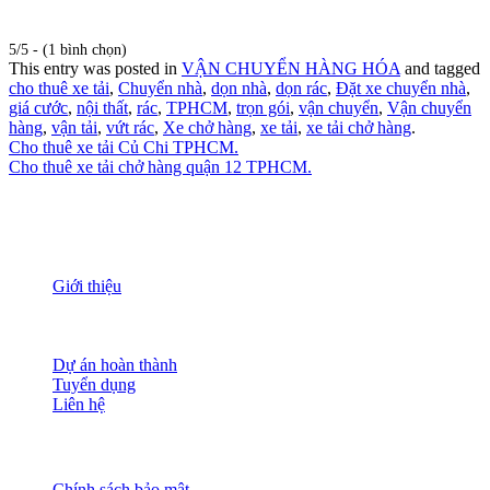
5/5 - (1 bình chọn)
This entry was posted in
VẬN CHUYỂN HÀNG HÓA
and tagged
cho thuê xe tải
,
Chuyển nhà
,
dọn nhà
,
dọn rác
,
Đặt xe chuyển nhà
,
giá cước
,
nội thất
,
rác
,
TPHCM
,
trọn gói
,
vận chuyển
,
Vận chuyển
hàng
,
vận tải
,
vứt rác
,
Xe chở hàng
,
xe tải
,
xe tải chở hàng
.
Cho thuê xe tải Củ Chi TPHCM.
Cho thuê xe tải chở hàng quận 12 TPHCM.
THÔNG TIN
Giới thiệu
Nguồn nhân lực
Tầm nhìn sứ mạng
Đánh giá dịch vụ
Dự án hoàn thành
Tuyển dụng
Liên hệ
HỖ TRỢ KHÁCH HÀNG
Chính sách bảo mật