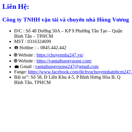
Liên Hệ:
Công ty TNHH vận tải và chuyển nhà Hùng Vương
Đ/C : Số 48 Đường 50A – KP 9 Phường Tân Tạo – Quận
Bình Tân – TPHCM
MST : 0316324699
☎️ Hotline : – 0845.442.442
🌐 Website :
https://chuyennha247.vn/
🌐 Website :
https://vantaihungvuong.com/
💼 Gmail :
vantaihungvuong247@gmail.com
Fange:
https://www.facebook.com/dichvuchuyennhatphcm247
Bãi xe”: Số 58, Đ Liên Khu 4-5, P Bình Hưng Hòa B, Q
Bình Tân, TPHCM