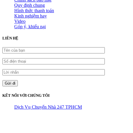
Quy định chung
Hình thức thanh toán
Kinh nghiệm hay
Video
Góp ý, khiếu nại
LIÊN HỆ
KẾT NỐI VỚI CHÚNG TÔI
Dịch Vụ Chuyển Nhà 247 TPHCM
CÔNG TY THHH VẬN TẢI VÀ CHUYỂN NHÀ HÙNG