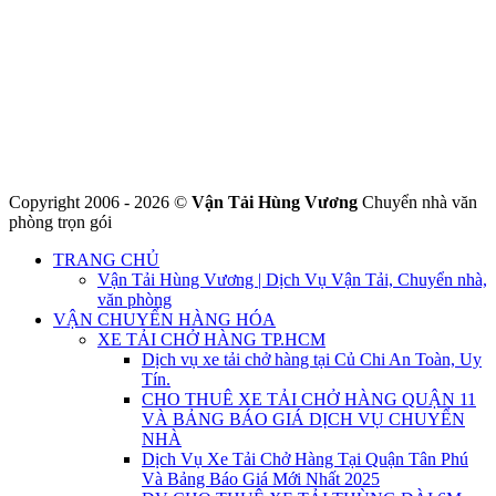
VƯƠNG
Đ/C: Số 48 Đường 50A – KP 9 Phường Tân Tạo – Quận Bình Tân
– TPHCM
MST: 0316324699
Hotline : 0845.442.442
Website : https://chuyennha247.vn
Gmail : chuyennha247.vn@gmail.com
Copyright 2006 - 2026 ©
Vận Tải Hùng Vương
Chuyển nhà văn
phòng trọn gói
TRANG CHỦ
Vận Tải Hùng Vương | Dịch Vụ Vận Tải, Chuyển nhà,
văn phòng
VẬN CHUYỂN HÀNG HÓA
XE TẢI CHỞ HÀNG TP.HCM
Dịch vụ xe tải chở hàng tại Củ Chi An Toàn, Uy
Tín.
CHO THUÊ XE TẢI CHỞ HÀNG QUẬN 11
VÀ BẢNG BÁO GIÁ DỊCH VỤ CHUYỂN
NHÀ
Dịch Vụ Xe Tải Chở Hàng Tại Quận Tân Phú
Và Bảng Báo Giá Mới Nhất 2025