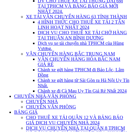
DV CHO THUÊ XE TẢI THÙNG DÀI 6M
TẠI TPHCM VÀ BẢNG BÁO GIÁ MỚI
NHẤT 2024.
XE TẢI VẬN CHUYỂN HÀNG 63 TỈNH THÀNH
4 HÌNH THỨC CHO THUÊ XE TẢI 2 TẤN
LINH HOẠT NHẤT 2024
DỊCH VỤ CHO THUÊ XE TẢI CHỞ HÀNG
TẠI THUẬN AN BÌNH DƯƠNG
Dịch vụ xe tải chuyển nhà TPHCM của Hùng
Vương.
VẬN CHUYỂN HÀNG BẮC TRUNG NAM
VẬN CHUYỂN HÀNG HÓA BẮC NAM
GIÁ RẺ
Chành xe gửi hàng TPHCM đi Bảo Lộc, Lâm
Đồng
Chành xe gửi hàng từ Sài Gòn ra Hà Nội Uy Tín
Nhất.
Chành xe đi Cà Mau Uy Tín Giá Rẻ Nhất 2024
CHUYỂN NHÀ-VĂN PHÒNG
CHUYỂN NHÀ
CHUYỂN VĂN PHÒNG
BẢNG GIÁ
CHO THUÊ XE TẢI QUẬN 12 VÀ BẢNG BÁO
GIÁ DỊCH VỤ CHUYỂN NHÀ 2024
DỊCH VỤ CHUYỂN NHÀ TẠI QUẬN 8 TPHCM