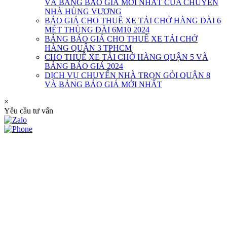
VÀ BẢNG BÁO GIÁ MỚI NHẤT CỦA CHUYỂN
NHÀ HÙNG VƯƠNG
BÁO GIÁ CHO THUÊ XE TẢI CHỞ HÀNG DÀI 6
MÉT THÙNG DÀI 6M10 2024
BẢNG BÁO GIÁ CHO THUÊ XE TẢI CHỞ
HÀNG QUẬN 3 TPHCM
CHO THUÊ XE TẢI CHỞ HÀNG QUẬN 5 VÀ
BẢNG BÁO GIÁ 2024
DỊCH VỤ CHUYỂN NHÀ TRỌN GÓI QUẬN 8
VÀ BẢNG BÁO GIÁ MỚI NHẤT
×
Yêu cầu tư vấn