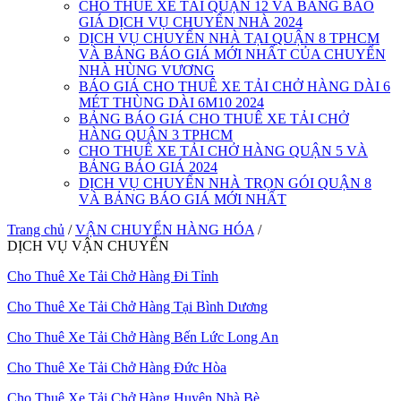
CHO THUÊ XE TẢI QUẬN 12 VÀ BẢNG BÁO
GIÁ DỊCH VỤ CHUYỂN NHÀ 2024
DỊCH VỤ CHUYỂN NHÀ TẠI QUẬN 8 TPHCM
VÀ BẢNG BÁO GIÁ MỚI NHẤT CỦA CHUYỂN
NHÀ HÙNG VƯƠNG
BÁO GIÁ CHO THUÊ XE TẢI CHỞ HÀNG DÀI 6
MÉT THÙNG DÀI 6M10 2024
BẢNG BÁO GIÁ CHO THUÊ XE TẢI CHỞ
HÀNG QUẬN 3 TPHCM
CHO THUÊ XE TẢI CHỞ HÀNG QUẬN 5 VÀ
BẢNG BÁO GIÁ 2024
DỊCH VỤ CHUYỂN NHÀ TRỌN GÓI QUẬN 8
VÀ BẢNG BÁO GIÁ MỚI NHẤT
Trang chủ
/
VẬN CHUYỂN HÀNG HÓA
/
DỊCH VỤ VẬN CHUYỂN
Cho Thuê Xe Tải Chở Hàng Đi Tỉnh
Cho Thuê Xe Tải Chở Hàng Tại Bình Dương
Cho Thuê Xe Tải Chở Hàng Bến Lức Long An
Cho Thuê Xe Tải Chở Hàng Đức Hòa
Cho Thuê Xe Tải Chở Hàng Huyện Nhà Bè