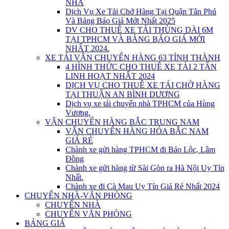
NHÀ
Dịch Vụ Xe Tải Chở Hàng Tại Quận Tân Phú
Và Bảng Báo Giá Mới Nhất 2025
DV CHO THUÊ XE TẢI THÙNG DÀI 6M
TẠI TPHCM VÀ BẢNG BÁO GIÁ MỚI
NHẤT 2024.
XE TẢI VẬN CHUYỂN HÀNG 63 TỈNH THÀNH
4 HÌNH THỨC CHO THUÊ XE TẢI 2 TẤN
LINH HOẠT NHẤT 2024
DỊCH VỤ CHO THUÊ XE TẢI CHỞ HÀNG
TẠI THUẬN AN BÌNH DƯƠNG
Dịch vụ xe tải chuyển nhà TPHCM của Hùng
Vương.
VẬN CHUYỂN HÀNG BẮC TRUNG NAM
VẬN CHUYỂN HÀNG HÓA BẮC NAM
GIÁ RẺ
Chành xe gửi hàng TPHCM đi Bảo Lộc, Lâm
Đồng
Chành xe gửi hàng từ Sài Gòn ra Hà Nội Uy Tín
Nhất.
Chành xe đi Cà Mau Uy Tín Giá Rẻ Nhất 2024
CHUYỂN NHÀ-VĂN PHÒNG
CHUYỂN NHÀ
CHUYỂN VĂN PHÒNG
BẢNG GIÁ