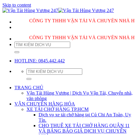
Skip to content
CÔNG TY THHH VẬN TẢI VÀ CHUYỂN NHÀ HÙNG VƯƠ
CÔNG TY THHH VẬN TẢI VÀ CHUYỂN NHÀ HÙNG VƯƠ
HOTLINE: 0845.442.442
TRANG CHỦ
Vận Tải Hùng Vương | Dịch Vụ Vận Tải, Chuyển nhà,
văn phòng
VẬN CHUYỂN HÀNG HÓA
XE TẢI CHỞ HÀNG TP.HCM
Dịch vụ xe tải chở hàng tại Củ Chi An Toàn, Uy
Tín.
CHO THUÊ XE TẢI CHỞ HÀNG QUẬN 11
VÀ BẢNG BÁO GIÁ DỊCH VỤ CHUYỂN