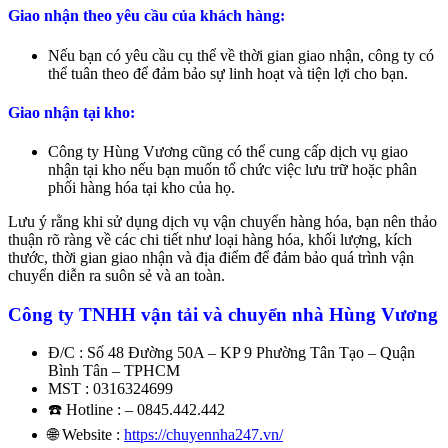
Giao nhận theo yêu cầu của khách hàng:
Nếu bạn có yêu cầu cụ thể về thời gian giao nhận, công ty có
thể tuân theo để đảm bảo sự linh hoạt và tiện lợi cho bạn.
Giao nhận tại kho:
Công ty Hùng Vương cũng có thể cung cấp dịch vụ giao
nhận tại kho nếu bạn muốn tổ chức việc lưu trữ hoặc phân
phối hàng hóa tại kho của họ.
Lưu ý rằng khi sử dụng dịch vụ vận chuyển hàng hóa, bạn nên thảo
thuận rõ ràng về các chi tiết như loại hàng hóa, khối lượng, kích
thước, thời gian giao nhận và địa điểm để đảm bảo quá trình vận
chuyển diễn ra suôn sẻ và an toàn.
Công ty TNHH vận tải và chuyển nhà Hùng Vương
Đ/C : Số 48 Đường 50A – KP 9 Phường Tân Tạo – Quận
Bình Tân – TPHCM
MST : 0316324699
☎️ Hotline : – 0845.442.442
🌐 Website :
https://chuyennha247.vn/