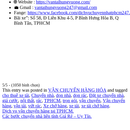
🌐 Website :
https://vantaihungvuong.com/
💼 Gmail :
vantaihungvuong247@gmail.com
Fange:
https://www.facebook.com/dichvuchuyennhatphcm247
Bãi xe”: Số 58, Đ Liên Khu 4-5, P Bình Hưng Hòa B, Q
Bình Tân, TPHCM
5/5 - (1050 bình chọn)
This entry was posted in
VẬN CHUYỂN HÀNG HÓA
and tagged
cho thuê xe tải
,
Chuyển nhà
,
dọn nhà
,
dọn rác
,
Đặt xe chuyển nhà
,
giá cước
,
nội thất
,
rác
,
TPHCM
,
trọn gói
,
vận chuyển
,
Vận chuyển
hàng
,
vận tải
,
vứt rác
,
Xe chở hàng
,
xe tải
,
xe tải chở hàng
.
Dịch vụ vận chuyển hàng tại TPHCM.
Các bước chuyển nhà liên tỉnh Giá Rẻ – Uy Tín.