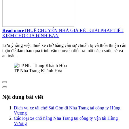
Read more
THUÊ CHUYỂN NHÀ GIÁ RẺ - GIẢI PHÁP TIẾT
KIỆM CHO GIA ĐÌNH BẠN
Lưu ý rằng việc thuê xe chở hàng cần sự chuẩn bị và thỏa thuận cẩn
thận để đảm bảo quá trình vận chuyển diễn ra một cách suôn sẻ và
an toàn.
TP Nha Trang Khánh Hòa
Nội dung bài viết
Dịch vụ xe tải chở Sài Gòn đi Nha Trang tại công ty Hùng
Vương
Các loại xe chở hàng Nha Trang tại công ty vận tải Hùng
Vương