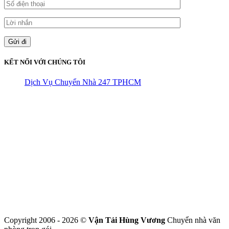
KẾT NỐI VỚI CHÚNG TÔI
Dịch Vụ Chuyển Nhà 247 TPHCM
CÔNG TY THHH VẬN TẢI VÀ CHUYỂN NHÀ HÙNG
VƯƠNG
Đ/C: Số 48 Đường 50A – KP 9 Phường Tân Tạo – Quận Bình Tân
– TPHCM
MST: 0316324699
Hotline : 0845.442.442
Website : https://chuyennha247.vn
Gmail : chuyennha247.vn@gmail.com
Copyright 2006 - 2026 ©
Vận Tải Hùng Vương
Chuyển nhà văn