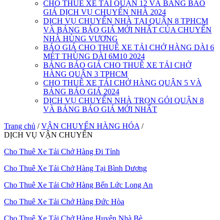
CHO THUÊ XE TẢI QUẬN 12 VÀ BẢNG BÁO
GIÁ DỊCH VỤ CHUYỂN NHÀ 2024
DỊCH VỤ CHUYỂN NHÀ TẠI QUẬN 8 TPHCM
VÀ BẢNG BÁO GIÁ MỚI NHẤT CỦA CHUYỂN
NHÀ HÙNG VƯƠNG
BÁO GIÁ CHO THUÊ XE TẢI CHỞ HÀNG DÀI 6
MÉT THÙNG DÀI 6M10 2024
BẢNG BÁO GIÁ CHO THUÊ XE TẢI CHỞ
HÀNG QUẬN 3 TPHCM
CHO THUÊ XE TẢI CHỞ HÀNG QUẬN 5 VÀ
BẢNG BÁO GIÁ 2024
DỊCH VỤ CHUYỂN NHÀ TRỌN GÓI QUẬN 8
VÀ BẢNG BÁO GIÁ MỚI NHẤT
Trang chủ
/
VẬN CHUYỂN HÀNG HÓA
/
DỊCH VỤ VẬN CHUYỂN
Cho Thuê Xe Tải Chở Hàng Đi Tỉnh
Cho Thuê Xe Tải Chở Hàng Tại Bình Dương
Cho Thuê Xe Tải Chở Hàng Bến Lức Long An
Cho Thuê Xe Tải Chở Hàng Đức Hòa
Cho Thuê Xe Tải Chở Hàng Huyện Nhà Bè