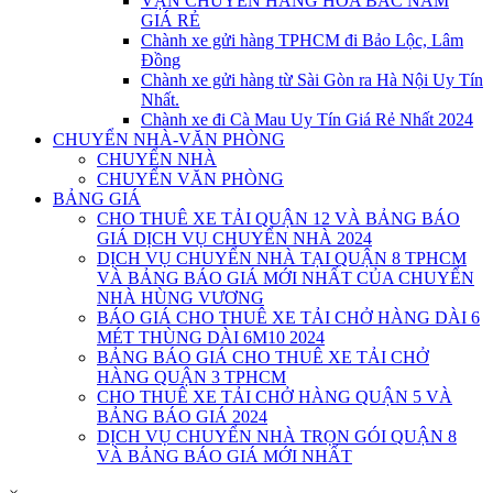
VẬN CHUYỂN HÀNG HÓA BẮC NAM
GIÁ RẺ
Chành xe gửi hàng TPHCM đi Bảo Lộc, Lâm
Đồng
Chành xe gửi hàng từ Sài Gòn ra Hà Nội Uy Tín
Nhất.
Chành xe đi Cà Mau Uy Tín Giá Rẻ Nhất 2024
CHUYỂN NHÀ-VĂN PHÒNG
CHUYỂN NHÀ
CHUYỂN VĂN PHÒNG
BẢNG GIÁ
CHO THUÊ XE TẢI QUẬN 12 VÀ BẢNG BÁO
GIÁ DỊCH VỤ CHUYỂN NHÀ 2024
DỊCH VỤ CHUYỂN NHÀ TẠI QUẬN 8 TPHCM
VÀ BẢNG BÁO GIÁ MỚI NHẤT CỦA CHUYỂN
NHÀ HÙNG VƯƠNG
BÁO GIÁ CHO THUÊ XE TẢI CHỞ HÀNG DÀI 6
MÉT THÙNG DÀI 6M10 2024
BẢNG BÁO GIÁ CHO THUÊ XE TẢI CHỞ
HÀNG QUẬN 3 TPHCM
CHO THUÊ XE TẢI CHỞ HÀNG QUẬN 5 VÀ
BẢNG BÁO GIÁ 2024
DỊCH VỤ CHUYỂN NHÀ TRỌN GÓI QUẬN 8
VÀ BẢNG BÁO GIÁ MỚI NHẤT