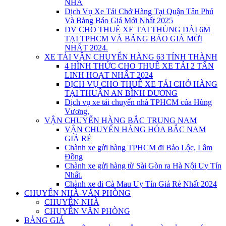
NHÀ
Dịch Vụ Xe Tải Chở Hàng Tại Quận Tân Phú
Và Bảng Báo Giá Mới Nhất 2025
DV CHO THUÊ XE TẢI THÙNG DÀI 6M
TẠI TPHCM VÀ BẢNG BÁO GIÁ MỚI
NHẤT 2024.
XE TẢI VẬN CHUYỂN HÀNG 63 TỈNH THÀNH
4 HÌNH THỨC CHO THUÊ XE TẢI 2 TẤN
LINH HOẠT NHẤT 2024
DỊCH VỤ CHO THUÊ XE TẢI CHỞ HÀNG
TẠI THUẬN AN BÌNH DƯƠNG
Dịch vụ xe tải chuyển nhà TPHCM của Hùng
Vương.
VẬN CHUYỂN HÀNG BẮC TRUNG NAM
VẬN CHUYỂN HÀNG HÓA BẮC NAM
GIÁ RẺ
Chành xe gửi hàng TPHCM đi Bảo Lộc, Lâm
Đồng
Chành xe gửi hàng từ Sài Gòn ra Hà Nội Uy Tín
Nhất.
Chành xe đi Cà Mau Uy Tín Giá Rẻ Nhất 2024
CHUYỂN NHÀ-VĂN PHÒNG
CHUYỂN NHÀ
CHUYỂN VĂN PHÒNG
BẢNG GIÁ