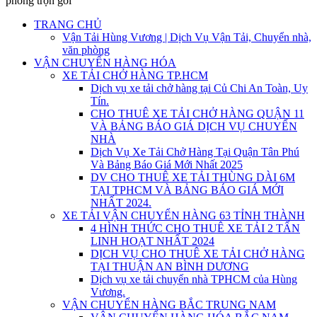
phòng trọn gói
TRANG CHỦ
Vận Tải Hùng Vương | Dịch Vụ Vận Tải, Chuyển nhà,
văn phòng
VẬN CHUYỂN HÀNG HÓA
XE TẢI CHỞ HÀNG TP.HCM
Dịch vụ xe tải chở hàng tại Củ Chi An Toàn, Uy
Tín.
CHO THUÊ XE TẢI CHỞ HÀNG QUẬN 11
VÀ BẢNG BÁO GIÁ DỊCH VỤ CHUYỂN
NHÀ
Dịch Vụ Xe Tải Chở Hàng Tại Quận Tân Phú
Và Bảng Báo Giá Mới Nhất 2025
DV CHO THUÊ XE TẢI THÙNG DÀI 6M
TẠI TPHCM VÀ BẢNG BÁO GIÁ MỚI
NHẤT 2024.
XE TẢI VẬN CHUYỂN HÀNG 63 TỈNH THÀNH
4 HÌNH THỨC CHO THUÊ XE TẢI 2 TẤN
LINH HOẠT NHẤT 2024
DỊCH VỤ CHO THUÊ XE TẢI CHỞ HÀNG
TẠI THUẬN AN BÌNH DƯƠNG
Dịch vụ xe tải chuyển nhà TPHCM của Hùng
Vương.
VẬN CHUYỂN HÀNG BẮC TRUNG NAM