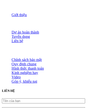
THÔNG TIN
Giới thiệu
Nguồn nhân lực
Tầm nhìn sứ mạng
Đánh giá dịch vụ
Dự án hoàn thành
Tuyển dụng
Liên hệ
HỖ TRỢ KHÁCH HÀNG
Chính sách bảo mật
Quy định chung
Hình thức thanh toán
Kinh nghiệm hay
Video
Góp ý, khiếu nại
LIÊN HỆ