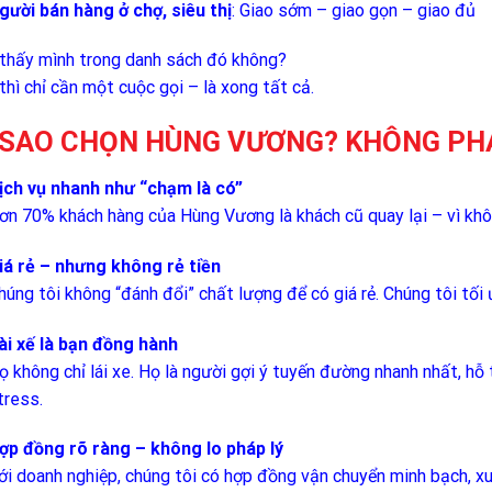
gười bán hàng ở chợ, siêu thị
: Giao sớm – giao gọn – giao đủ
thấy mình trong danh sách đó không?
thì chỉ cần một cuộc gọi – là xong tất cả.
 SAO CHỌN HÙNG VƯƠNG? KHÔNG PHẢ
ịch vụ nhanh như “chạm là có”
ơn 70% khách hàng của Hùng Vương là khách cũ quay lại – vì khôn
iá rẻ – nhưng không rẻ tiền
húng tôi không “đánh đổi” chất lượng để có giá rẻ. Chúng tôi tối 
ài xế là bạn đồng hành
ọ không chỉ lái xe. Họ là người gợi ý tuyến đường nhanh nhất, hỗ 
tress.
ợp đồng rõ ràng – không lo pháp lý
ới doanh nghiệp, chúng tôi có hợp đồng vận chuyển minh bạch, xuấ