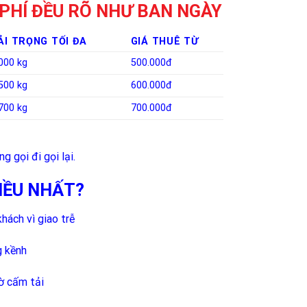
 PHÍ ĐỀU RÕ NHƯ BAN NGÀY
ẢI TRỌNG TỐI ĐA
GIÁ THUÊ TỪ
000 kg
500.000đ
500 kg
600.000đ
700 kg
700.000đ
 gọi đi gọi lại.
IỀU NHẤT?
khách vì giao trễ
g kềnh
iờ cấm tải