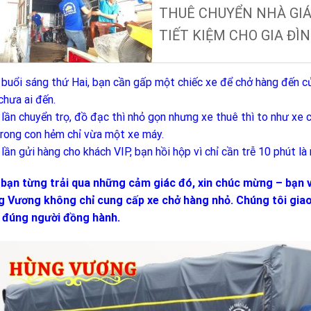
THUÊ CHUYỂN NHÀ GIÁ 
TIẾT KIỆM CHO GIA ĐÌ
buổi sáng thứ Hai, bạn cần gấp một chiếc xe để chở hàng đến cử
chưa ai đến.
lần chuyển trọ, đồ đạc thì nhỏ gọn nhưng xe thuê thì to như xe co
trong con hẻm chỉ vừa một xe máy.
lần gửi hàng cho khách VIP, bạn hồi hộp vì chỉ cần trễ 10 phút 
bạn từng trải qua những cảm giác đó, xin chúc mừng – bạn v
 Vương không chỉ cung cấp xe chở hàng nhỏ. Chúng tôi giao
 đúng người đồng hành.