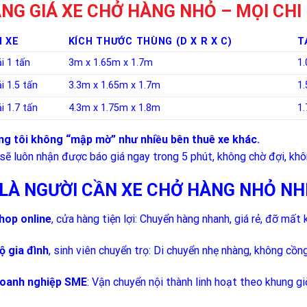
NG GIÁ XE CHỞ HÀNG NHỎ – MỌI CHI
I XE
KÍCH THƯỚC THÙNG (D X R X C)
T
i 1 tấn
3m x 1.65m x 1.7m
1.
i 1.5 tấn
3.3m x 1.65m x 1.7m
1.
i 1.7 tấn
4.3m x 1.75m x 1.8m
1.
g tôi không “mập mờ” như nhiều bên thuê xe khác.
sẽ luôn nhận được báo giá ngay trong 5 phút, không chờ đợi, không
 LÀ NGƯỜI CẦN XE CHỞ HÀNG NHỎ NH
hop online
, cửa hàng tiện lợi: Chuyển hàng nhanh, giá rẻ, đỡ mất 
ộ gia đình
, sinh viên chuyển trọ: Di chuyển nhẹ nhàng, không cồn
oanh nghiệp SME
: Vận chuyển nội thành linh hoạt theo khung g