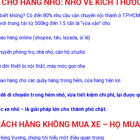
 CHỞ HÀNG NHỎ: NHỎ VỀ KÍCH THƯỚC,
biết không? Có đến 80% nhu cầu vận chuyển nội thành ở TP.HCM
với trọng tải từ 500kg đến 1.5 tấn là “vừa vặn” cho:
iao hàng online (shopee, tiki, lazada, sỉ lẻ)
huyển phòng trọ, nhà nhỏ, căn hộ studio
i dời thiết bị nội thất, máy móc gọn nhẹ
iao hàng cho các quầy hàng trong hẻm, cửa hàng tiện lợi
dễ di chuyển trong hẻm nhỏ, vừa tiết kiệm chi phí, lại được 
c xe nhỏ – là giải pháp lớn cho thành phố chật.
ÁCH HÀNG KHÔNG MUA XE – HỌ MUA
Hùng Vương, chúng tôi hiểu một điều quan trọng: