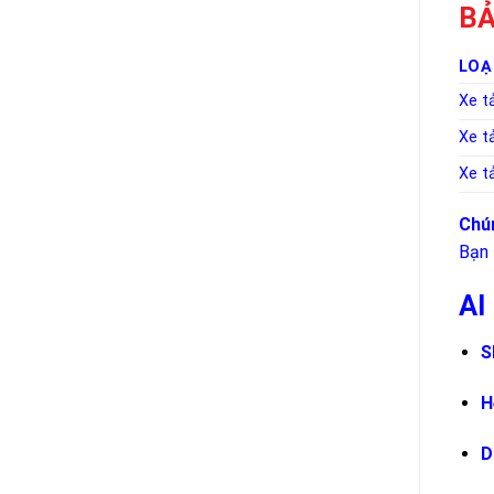
BẢ
LOẠ
Xe tả
Xe tả
Xe tả
Chún
Bạn 
AI
S
H
D