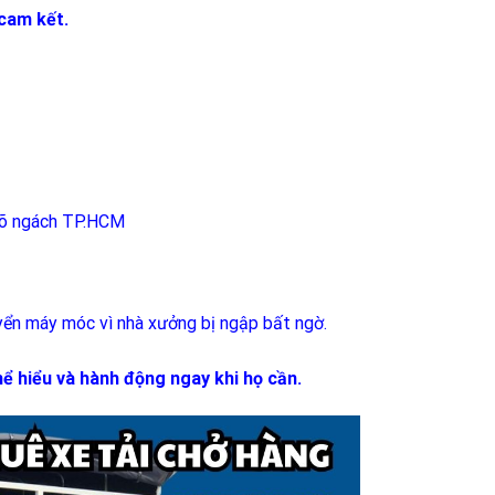
 cam kết.
 ngõ ngách TP.HCM
yển máy móc vì nhà xưởng bị ngập bất ngờ.
hể hiểu và hành động ngay khi họ cần.