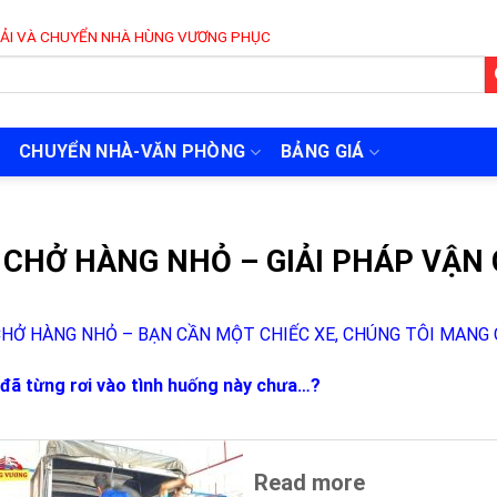
ỂN NHÀ HÙNG VƯƠNG PHỤC VỤ 24/7
CHUYỂN NHÀ-VĂN PHÒNG
BẢNG GIÁ
 CHỞ HÀNG NHỎ – GIẢI PHÁP VẬ
CHỞ HÀNG NHỎ – BẠN CẦN MỘT CHIẾC XE, CHÚNG TÔI MANG 
đã từng rơi vào tình huống này chưa…?
Read more