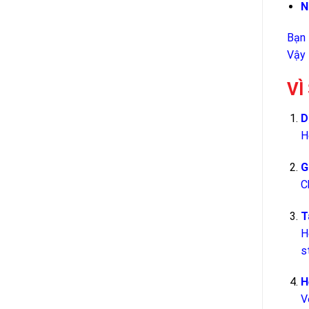
N
Bạn 
Vậy 
VÌ
D
H
G
C
T
H
s
H
V