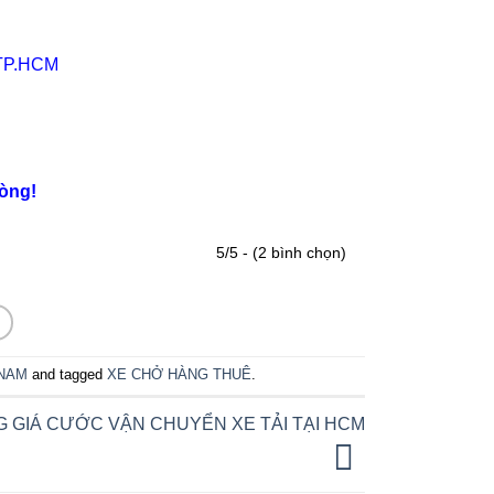
 TP.HCM
lòng!
5/5 - (2 bình chọn)
NAM
and tagged
XE CHỞ HÀNG THUÊ
.
 GIÁ CƯỚC VẬN CHUYỂN XE TẢI TẠI HCM