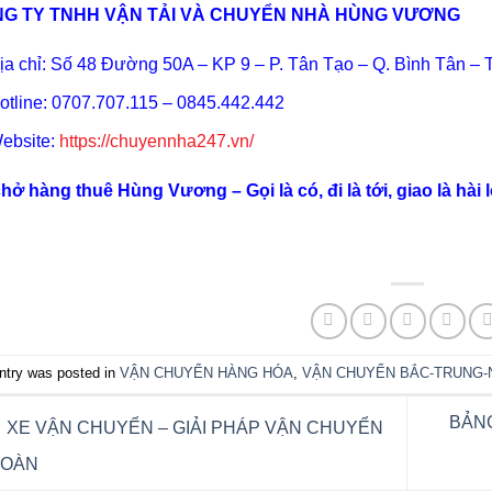
G TY TNHH VẬN TẢI VÀ CHUYỂN NHÀ HÙNG VƯƠNG
ịa chỉ: Số 48 Đường 50A – KP 9 – P. Tân Tạo – Q. Bình Tân –
otline: 0707.707.115 – 0845.442.442
ebsite:
https://chuyennha247.vn/
hở hàng thuê Hùng Vương – Gọi là có, đi là tới, giao là hài 
ntry was posted in
VẬN CHUYỂN HÀNG HÓA
,
VẬN CHUYỂN BẮC-TRUNG-
BẢNG
XE VẬN CHUYỂN – GIẢI PHÁP VẬN CHUYỂN
TOÀN