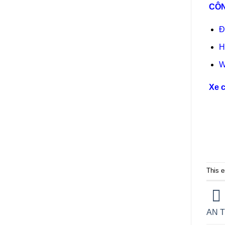
CÔN
Đ
H
W
Xe c
This e
AN 