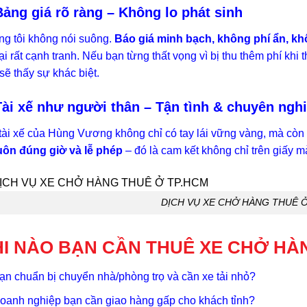
Bảng giá rõ ràng – Không lo phát sinh
g tôi không nói suông.
Báo giá minh bạch, không phí ẩn, 
lại rất cạnh tranh. Nếu bạn từng thất vọng vì bị thu thêm phí khi
sẽ thấy sự khác biệt.
Tài xế như người thân – Tận tình & chuyên ngh
tài xế của Hùng Vương không chỉ có tay lái vững vàng, mà còn
luôn đúng giờ và lễ phép
– đó là cam kết không chỉ trên giấy 
DỊCH VỤ XE CHỞ HÀNG THUÊ 
I NÀO BẠN CẦN THUÊ XE CHỞ H
ạn chuẩn bị chuyển nhà/phòng trọ và cần xe tải nhỏ?
oanh nghiệp bạn cần giao hàng gấp cho khách tỉnh?