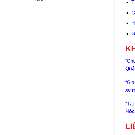
T
G
H
G
KH
“Chu
Quậ
“Gia
xe 
“Tài
Hóc
LI