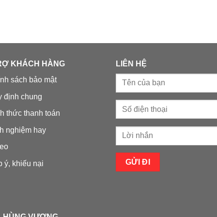
RỢ KHÁCH HÀNG
LIÊN HỆ
nh sách bảo mật
 định chung
h thức thanh toán
h nghiệm hay
eo
 ý, khiếu nại
À HÙNG VƯƠNG