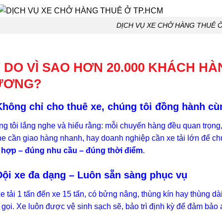
DỊCH VỤ XE CHỞ HÀNG THUÊ 
 DO VÌ SAO HƠN 20.000 KHÁCH H
ƯƠNG?
Không chỉ cho thuê xe, chúng tôi đồng hành cù
g tôi lắng nghe và hiểu rằng: mỗi chuyến hàng đều quan trọng,
ne cần giao hàng nhanh, hay doanh nghiệp cần xe tải lớn để c
 hợp – đúng nhu cầu – đúng thời điểm
.
Đội xe đa dạng – Luôn sẵn sàng phục vụ
e tải 1 tấn đến xe 15 tấn, có bửng nâng, thùng kín hay thùng dà
 gọi. Xe luôn được vệ sinh sạch sẽ, bảo trì định kỳ để đảm bảo 