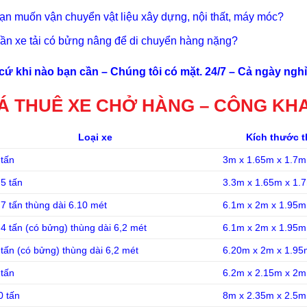
ạn muốn vận chuyển vật liệu xây dựng, nội thất, máy móc?
ần xe tải có bửng nâng để di chuyển hàng nặng?
cứ khi nào bạn cần – Chúng tôi có mặt. 24/7 – Cả ngày nghỉ,
Á THUÊ XE CHỞ HÀNG – CÔNG KHA
Loại xe
Kích thước 
 tấn
3m x 1.65m x 1.7m
5 tấn
3.3m x 1.65m x 1.
7 tấn thùng dài 6.10 mét
6.1m x 2m x 1.95m
4 tấn (có bửng) thùng dài 6,2 mét
6.1m x 2m x 1.95m
tấn (có bửng) thùng dài 6,2 mét
6.20m x 2m x 1.95
 tấn
6.2m x 2.15m x 2m
0 tấn
8m x 2.35m x 2.5m