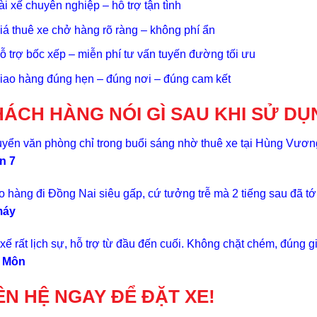
ài xế chuyên nghiệp – hỗ trợ tận tình
iá thuê xe chở hàng rõ ràng – không phí ẩn
ỗ trợ bốc xếp – miễn phí tư vấn tuyến đường tối ưu
iao hàng đúng hẹn – đúng nơi – đúng cam kết
ÁCH HÀNG NÓI GÌ SAU KHI SỬ DỤ
yển văn phòng chỉ trong buổi sáng nhờ thuê xe tại Hùng Vương
n 7
o hàng đi Đồng Nai siêu gấp, cứ tưởng trễ mà 2 tiếng sau đã tớ
máy
 xế rất lịch sự, hỗ trợ từ đầu đến cuối. Không chặt chém, đúng g
 Môn
ÊN HỆ NGAY ĐỂ ĐẶT XE!