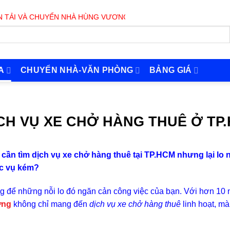
À CHUYỂN NHÀ HÙNG VƯƠNG PHỤC VỤ 24/7
A
CHUYỂN NHÀ-VĂN PHÒNG
BẢNG GIÁ
CH VỤ XE CHỞ HÀNG THUÊ Ở TP
cần tìm dịch vụ xe chở hàng thuê tại TP.HCM nhưng lại lo n
c vụ kém?
 để những nỗi lo đó ngăn cản công việc của bạn. Với hơn 10 
ơn
g
không chỉ mang đến
dịch vụ xe chở hàng thuê
linh hoạt, mà