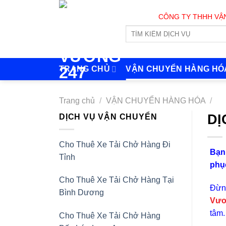
Skip
CÔNG TY THHH VẬN TẢI V
to
content
TRANG CHỦ
VẬN CHUYỂN HÀNG HÓ
Trang chủ
/
VẬN CHUYỂN HÀNG HÓA
/
DỊ
DỊCH VỤ VẬN CHUYỂN
Cho Thuê Xe Tải Chở Hàng Đi
Bạn 
Tỉnh
phụ
Cho Thuê Xe Tải Chở Hàng Tại
Đừng
Bình Dương
Vư
tâm.
Cho Thuê Xe Tải Chở Hàng