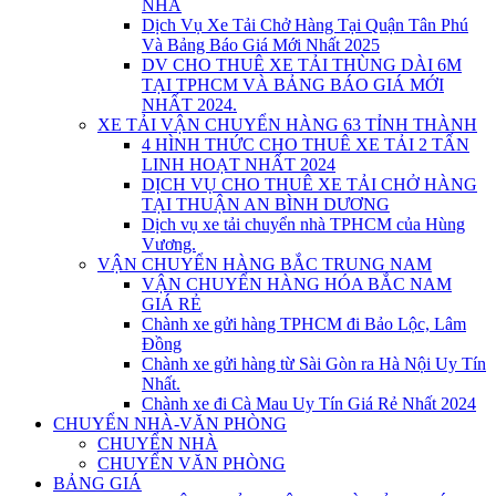
NHÀ
Dịch Vụ Xe Tải Chở Hàng Tại Quận Tân Phú
Và Bảng Báo Giá Mới Nhất 2025
DV CHO THUÊ XE TẢI THÙNG DÀI 6M
TẠI TPHCM VÀ BẢNG BÁO GIÁ MỚI
NHẤT 2024.
XE TẢI VẬN CHUYỂN HÀNG 63 TỈNH THÀNH
4 HÌNH THỨC CHO THUÊ XE TẢI 2 TẤN
LINH HOẠT NHẤT 2024
DỊCH VỤ CHO THUÊ XE TẢI CHỞ HÀNG
TẠI THUẬN AN BÌNH DƯƠNG
Dịch vụ xe tải chuyển nhà TPHCM của Hùng
Vương.
VẬN CHUYỂN HÀNG BẮC TRUNG NAM
VẬN CHUYỂN HÀNG HÓA BẮC NAM
GIÁ RẺ
Chành xe gửi hàng TPHCM đi Bảo Lộc, Lâm
Đồng
Chành xe gửi hàng từ Sài Gòn ra Hà Nội Uy Tín
Nhất.
Chành xe đi Cà Mau Uy Tín Giá Rẻ Nhất 2024
CHUYỂN NHÀ-VĂN PHÒNG
CHUYỂN NHÀ
CHUYỂN VĂN PHÒNG
BẢNG GIÁ