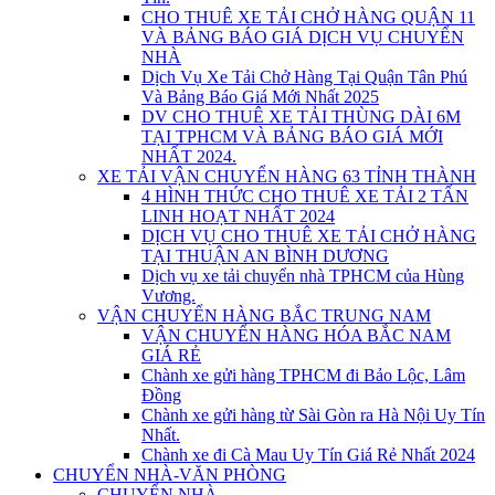
CHO THUÊ XE TẢI CHỞ HÀNG QUẬN 11
VÀ BẢNG BÁO GIÁ DỊCH VỤ CHUYỂN
NHÀ
Dịch Vụ Xe Tải Chở Hàng Tại Quận Tân Phú
Và Bảng Báo Giá Mới Nhất 2025
DV CHO THUÊ XE TẢI THÙNG DÀI 6M
TẠI TPHCM VÀ BẢNG BÁO GIÁ MỚI
NHẤT 2024.
XE TẢI VẬN CHUYỂN HÀNG 63 TỈNH THÀNH
4 HÌNH THỨC CHO THUÊ XE TẢI 2 TẤN
LINH HOẠT NHẤT 2024
DỊCH VỤ CHO THUÊ XE TẢI CHỞ HÀNG
TẠI THUẬN AN BÌNH DƯƠNG
Dịch vụ xe tải chuyển nhà TPHCM của Hùng
Vương.
VẬN CHUYỂN HÀNG BẮC TRUNG NAM
VẬN CHUYỂN HÀNG HÓA BẮC NAM
GIÁ RẺ
Chành xe gửi hàng TPHCM đi Bảo Lộc, Lâm
Đồng
Chành xe gửi hàng từ Sài Gòn ra Hà Nội Uy Tín
Nhất.
Chành xe đi Cà Mau Uy Tín Giá Rẻ Nhất 2024
CHUYỂN NHÀ-VĂN PHÒNG
CHUYỂN NHÀ