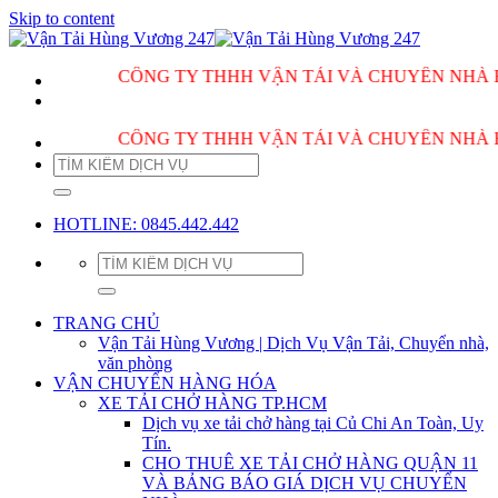
Skip to content
CÔNG TY THHH VẬN TẢI VÀ CHUYỂN NHÀ HÙNG VƯ
CÔNG TY THHH VẬN TẢI VÀ CHUYỂN NHÀ HÙNG VƯ
HOTLINE: 0845.442.442
TRANG CHỦ
Vận Tải Hùng Vương | Dịch Vụ Vận Tải, Chuyển nhà,
văn phòng
VẬN CHUYỂN HÀNG HÓA
XE TẢI CHỞ HÀNG TP.HCM
Dịch vụ xe tải chở hàng tại Củ Chi An Toàn, Uy
Tín.
CHO THUÊ XE TẢI CHỞ HÀNG QUẬN 11
VÀ BẢNG BÁO GIÁ DỊCH VỤ CHUYỂN