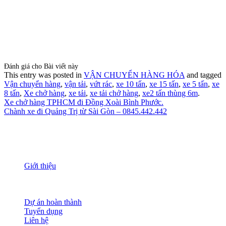
Đánh giá cho Bài viết này
This entry was posted in
VẬN CHUYỂN HÀNG HÓA
and tagged
Vận chuyển hàng
,
vận tải
,
vứt rác
,
xe 10 tấn
,
xe 15 tấn
,
xe 5 tấn
,
xe
8 tấn
,
Xe chở hàng
,
xe tải
,
xe tải chở hàng
,
xe2 tấn thùng 6m
.
Xe chở hàng TPHCM đi Đồng Xoài Bình Phước.
Chành xe đi Quảng Trị từ Sài Gòn – 0845.442.442
THÔNG TIN
Giới thiệu
Nguồn nhân lực
Tầm nhìn sứ mạng
Đánh giá dịch vụ
Dự án hoàn thành
Tuyển dụng
Liên hệ