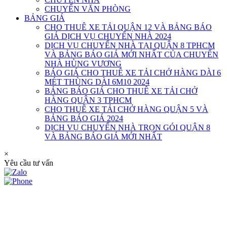
CHUYỂN VĂN PHÒNG
BẢNG GIÁ
CHO THUÊ XE TẢI QUẬN 12 VÀ BẢNG BÁO
GIÁ DỊCH VỤ CHUYỂN NHÀ 2024
DỊCH VỤ CHUYỂN NHÀ TẠI QUẬN 8 TPHCM
VÀ BẢNG BÁO GIÁ MỚI NHẤT CỦA CHUYỂN
NHÀ HÙNG VƯƠNG
BÁO GIÁ CHO THUÊ XE TẢI CHỞ HÀNG DÀI 6
MÉT THÙNG DÀI 6M10 2024
BẢNG BÁO GIÁ CHO THUÊ XE TẢI CHỞ
HÀNG QUẬN 3 TPHCM
CHO THUÊ XE TẢI CHỞ HÀNG QUẬN 5 VÀ
BẢNG BÁO GIÁ 2024
DỊCH VỤ CHUYỂN NHÀ TRỌN GÓI QUẬN 8
VÀ BẢNG BÁO GIÁ MỚI NHẤT
×
Yêu cầu tư vấn