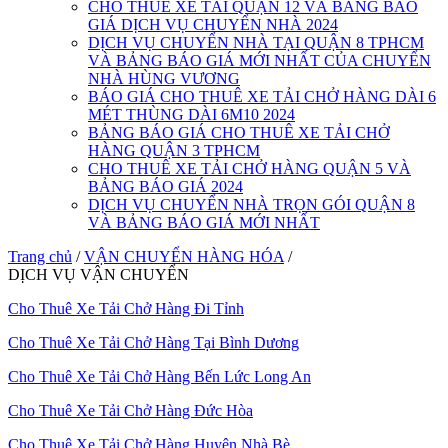
CHO THUÊ XE TẢI QUẬN 12 VÀ BẢNG BÁO
GIÁ DỊCH VỤ CHUYỂN NHÀ 2024
DỊCH VỤ CHUYỂN NHÀ TẠI QUẬN 8 TPHCM
VÀ BẢNG BÁO GIÁ MỚI NHẤT CỦA CHUYỂN
NHÀ HÙNG VƯƠNG
BÁO GIÁ CHO THUÊ XE TẢI CHỞ HÀNG DÀI 6
MÉT THÙNG DÀI 6M10 2024
BẢNG BÁO GIÁ CHO THUÊ XE TẢI CHỞ
HÀNG QUẬN 3 TPHCM
CHO THUÊ XE TẢI CHỞ HÀNG QUẬN 5 VÀ
BẢNG BÁO GIÁ 2024
DỊCH VỤ CHUYỂN NHÀ TRỌN GÓI QUẬN 8
VÀ BẢNG BÁO GIÁ MỚI NHẤT
Trang chủ
/
VẬN CHUYỂN HÀNG HÓA
/
DỊCH VỤ VẬN CHUYỂN
Cho Thuê Xe Tải Chở Hàng Đi Tỉnh
Cho Thuê Xe Tải Chở Hàng Tại Bình Dương
Cho Thuê Xe Tải Chở Hàng Bến Lức Long An
Cho Thuê Xe Tải Chở Hàng Đức Hòa
Cho Thuê Xe Tải Chở Hàng Huyện Nhà Bè