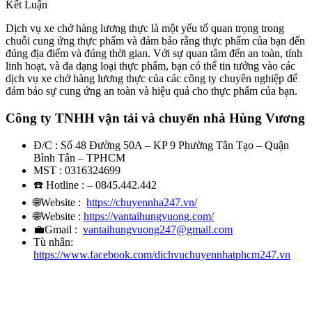
Kết Luận
Dịch vụ xe chở hàng lương thực là một yếu tố quan trọng trong
chuỗi cung ứng thực phẩm và đảm bảo rằng thực phẩm của bạn đến
đúng địa điểm và đúng thời gian. Với sự quan tâm đến an toàn, tính
linh hoạt, và đa dạng loại thực phẩm, bạn có thể tin tưởng vào các
dịch vụ xe chở hàng lương thực của các công ty chuyên nghiệp để
đảm bảo sự cung ứng an toàn và hiệu quả cho thực phẩm của bạn.
Công ty TNHH vận tải và chuyển nhà Hùng Vương
Đ/C : Số 48 Đường 50A – KP 9 Phường Tân Tạo – Quận
Bình Tân – TPHCM
MST : 0316324699
☎️ Hotline : – 0845.442.442
🌐
Website :
https://chuyennha247.vn/
🌐
Website :
https://vantaihungvuong.com/
💼
Gmail :
vantaihungvuong247@gmail.com
Tù nhân:
https://www.facebook.com/dichvuchuyennhatphcm247.vn