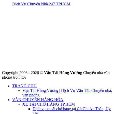
Dịch Vụ Chuyển Nhà 247 TPHCM
CÔNG TY THHH VẬN TẢI VÀ CHUYỂN NHÀ HÙNG
VƯƠNG
Đ/C: Số 48 Đường 50A – KP 9 Phường Tân Tạo – Quận Bình Tân
– TPHCM
MST: 0316324699
Hotline : 0845.442.442
Website : https://chuyennha247.vn
Gmail : chuyennha247.vn@gmail.com
Copyright 2006 - 2026 ©
Vận Tải Hùng Vương
Chuyển nhà văn
phòng trọn gói
TRANG CHỦ
Vận Tải Hùng Vương | Dịch Vụ Vận Tải, Chuyển nhà,
văn phòng
VẬN CHUYỂN HÀNG HÓA
XE TẢI CHỞ HÀNG TP.HCM
Dịch vụ xe tải chở hàng tại Củ Chi An Toàn, Uy
Tín.