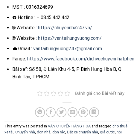
MST : 0316324699
☎️ Hotline : – 0845.442.442
🌐 Website :
https://chuyennha247.vn/
🌐 Website :
https://vantaihungvuong.com/
💼 Gmail :
vantaihungvuong247@gmail.com
Fange:
https://www.facebook.com/dichvuchuyennhatphc
Bãi xe”: Số 58, Đ Liên Khu 4-5, P Bình Hưng Hòa B, Q
Bình Tân, TPHCM
Đánh giá cho Bài viết này
This entry was posted in
VẬN CHUYỂN HÀNG HÓA
and tagged
cho thuê
xe tải
,
Chuyển nhà
,
dọn nhà
,
dọn rác
,
Đặt xe chuyển nhà
,
giá cước
,
nội