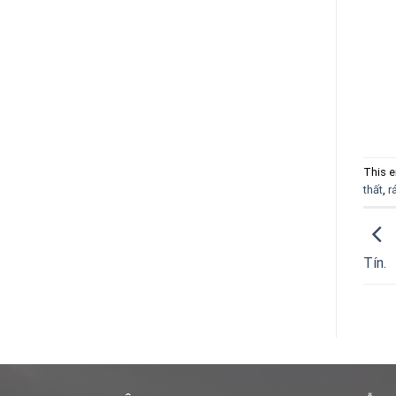
This e
thất
,
r
Tín.