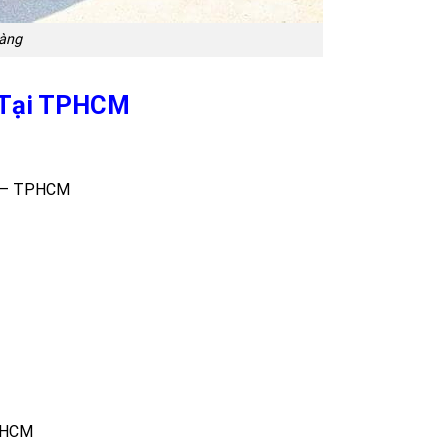
hàng
g Tại TPHCM
n – TPHCM
TPHCM