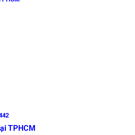
442
 Tại TPHCM