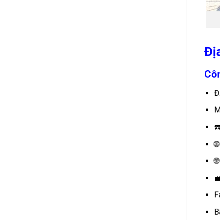
Đị
Côn
Đ
M
☎



F
B