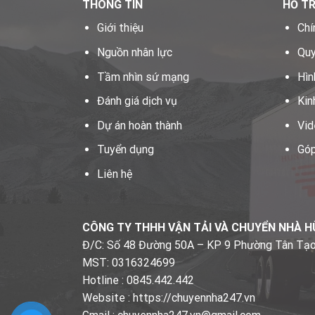
THÔNG TIN
HỖ T
Giới thiệu
Chí
Nguồn nhân lực
Quy
Tầm nhìn sứ mạng
Hìn
Đánh giá dịch vụ
Kin
Dự án hoàn thành
Vid
Tuyển dụng
Góp
Liên hệ
CÔNG TY THHH VẬN TẢI VÀ CHUYỂN NHÀ 
Đ/C: Số 48 Đường 50A – KP 9 Phường Tân Tạ
MST: 0316324699
Hotline : 0845.442.442
Website : https://chuyennha247.vn