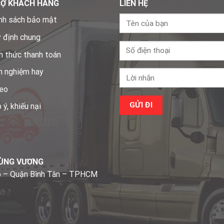
RỢ KHÁCH HÀNG
LIÊN HỆ
nh sách bảo mật
 định chung
h thức thanh toán
h nghiệm hay
eo
 ý, khiếu nại
HÙNG VƯƠNG
o – Quận Bình Tân – TPHCM