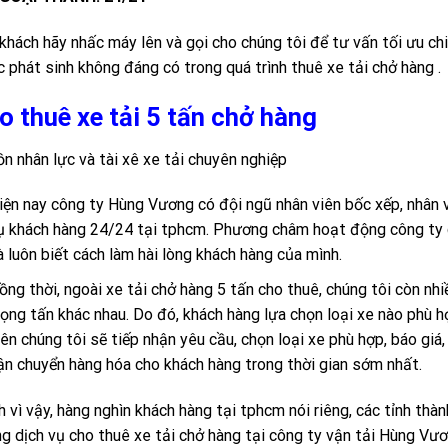
khách hãy nhấc máy lên và gọi cho chúng tôi để tư vấn tối ưu chi
 phát sinh không đáng có trong quá trình thuê xe tải chở hàng .
o thuê xe tải 5 tấn chở hàng
n nhân lực và tài xê xe tải chuyên nghiệp
iện nay công ty Hùng Vương có đội ngũ nhân viên bốc xếp, nhân v
ụ khách hàng 24/24 tại tphcm. Phương châm hoạt động công ty ch
à luôn biết cách làm hài lòng khách hàng của mình.
ồng thời, ngoài xe tải chở hàng 5 tấn cho thuê, chúng tôi còn nhiề
rọng tấn khác nhau. Do đó, khách hàng lựa chọn loại xe nào phù 
iên chúng tôi sẽ tiếp nhận yêu cầu, chọn loại xe phù hợp, báo gi
ận chuyển hàng hóa cho khách hàng trong thời gian sớm nhất.
h vì vậy, hàng nghìn khách hàng tại tphcm nói riêng, các tỉnh thàn
g dịch vụ cho thuê xe tải chở hàng tại công ty vận tải Hùng Vươ