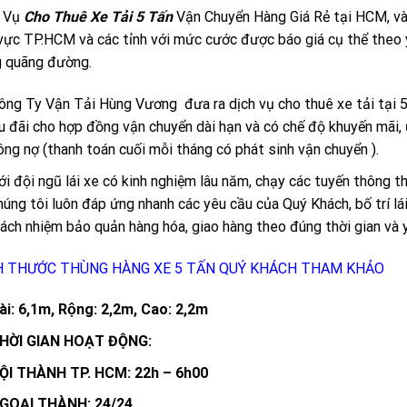
h Vụ
Cho Thuê Xe Tải 5 Tấn
Vận Chuyển Hàng Giá Rẻ tại HCM, và
vực TP.HCM và các tỉnh với mức cước được báo giá cụ thể theo 
 quãng đường.
ông Ty Vận Tải Hùng Vương đưa ra dịch vụ cho thuê xe tải tại
u đãi cho hợp đồng vận chuyển dài hạn và có chế độ khuyến mãi,
ông nợ (thanh toán cuối mỗi tháng có phát sinh vận chuyển ).
ới đội ngũ lái xe có kinh nghiệm lâu năm, chạy các tuyến thông th
húng tôi luôn đáp ứng nhanh các yêu cầu của Quý Khách, bố trí l
rách nhiệm bảo quản hàng hóa, giao hàng theo đúng thời gian và
H THƯỚC THÙNG HÀNG XE 5 TẤN QUÝ KHÁCH THAM KHẢO
ài: 6,1m, Rộng: 2,2m, Cao: 2,2m
HỜI GIAN HOẠT ĐỘNG:
ỘI THÀNH TP. HCM: 22h – 6h00
GOẠI THÀNH: 24/24