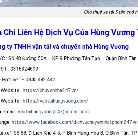
Cho thuê xe tải 5 tấn chở 
a Chỉ Liên Hệ Dịch Vụ Của Hùng Vươn
g ty TNHH vận tải và chuyển nhà Hùng Vương
/C : Số 48 Đường 50A – KP 9 Phường Tân Tạo – Quận Bình Tâ
ST : 0316324699
️ Hotline : – 0845.442.442
 Website :
https://chuyennha247.vn/
 Website :
https://vantaihungvuong.com/
 Gmail :
vantaihungvuong247@gmail.com
ange:
https://www.facebook.com/dichvuchuyennhatphcm247.vn
ãi xe”: Số 58, Đ Liên Khu 4-5, P Bình Hưng Hòa B, Q Bình Tân, 