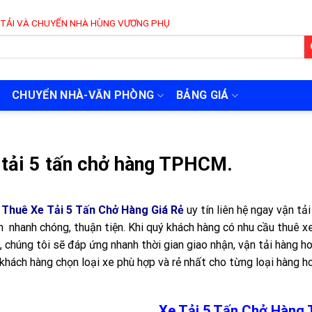
ỂN NHÀ HÙNG VƯƠNG PHỤC VỤ 24/7
CHUYỂN NHÀ-VĂN PHÒNG
BẢNG GIÁ
 tải 5 tấn chở hàng TPHCM.
Thuê Xe Tải 5 Tấn Chở Hàng Giá Rẻ
uy tín liên hệ ngay vận t
n nhanh chóng, thuận tiện. Khi quý khách hàng có nhu cầu thuê x
 chúng tôi sẽ đáp ứng nhanh thời gian giao nhận, vận tải hàng h
khách hàng chọn loại xe phù hợp và rẻ nhất cho từng loại hàng h
Xe Tải 5 Tấn Chở Hàn