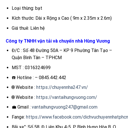
Loại thùng: bạt
Kích thước: Dài x Rộng x Cao ( 9m x 2.35m x 2.6m)
Giá thuê: Liên hệ
Công ty TNHH vận tải và chuyển nhà Hùng Vương
Đ/C : Số 48 Đường 50A – KP 9 Phường Tân Tạo –
Quận Bình Tân – TPHCM
MST : 0316324699
☎️ Hotline : – 0845.442.442
🌐 Website :
https://chuyennha247.vn/
🌐 Website :
https://vantaihungvuong.com/
💼 Gmail :
vantaihungvuong247@gmail.com
Fange:
https://www.facebook.com/dichvuchuyennhatphc
Bãi xe”: Số 58, Đ Liên Khu 4-5, P Bình Hưng Hòa B, Q