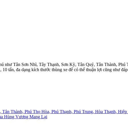
 Phú như Tân Sơn Nhì, Tây Thạnh, Sơn Kỳ, Tân Quý, Tân Thành, Phú
ấn, 10 tấn, đa dạng kích thước thùng xe để có thể thuận lợi cũng như 
 Tân Thành, Phú Thọ Hòa, Phú Thạnh, Phú Trung, Hòa Thạnh, Hiệp
ủa Hùng Vương Mang Lại