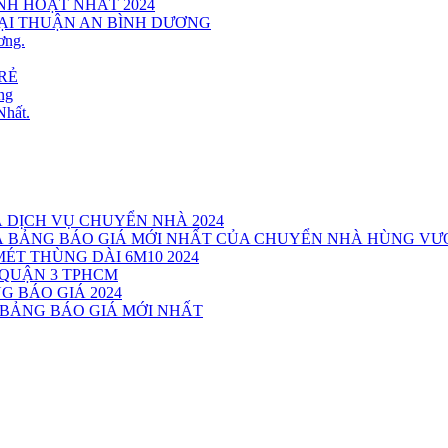
INH HOẠT NHẤT 2024
TẠI THUẬN AN BÌNH DƯƠNG
ơng.
RẺ
ng
Nhất.
Á DỊCH VỤ CHUYỂN NHÀ 2024
VÀ BẢNG BÁO GIÁ MỚI NHẤT CỦA CHUYỂN NHÀ HÙNG V
MÉT THÙNG DÀI 6M10 2024
 QUẬN 3 TPHCM
G BÁO GIÁ 2024
 BẢNG BÁO GIÁ MỚI NHẤT