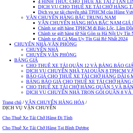
4 HÌNH THỨC CHO THUÊ XE TẢI 2 TẤN L
DỊCH VỤ CHO THUÊ XE TẢI CHỞ HÀNG 
Dịch vụ xe tải chuyển nhà TPHCM của Hùng Vư
VẬN CHUYỂN HÀNG BẮC TRUNG NAM
VẬN CHUYỂN HÀNG HÓA BẮC NAM GIÁ 
Chành xe gửi hàng TPHCM đi Bảo Lộc, Lâm Đồ
Chành xe gửi hàng từ Sài Gòn ra Hà Nội Uy Tín 
Chành xe đi Cà Mau Uy Tín Giá Rẻ Nhất 2024
CHUYỂN NHÀ-VĂN PHÒNG
CHUYỂN NHÀ
CHUYỂN VĂN PHÒNG
BẢNG GIÁ
CHO THUÊ XE TẢI QUẬN 12 VÀ BẢNG BÁO GI
DỊCH VỤ CHUYỂN NHÀ TẠI QUẬN 8 TPHCM 
BÁO GIÁ CHO THUÊ XE TẢI CHỞ HÀNG DÀI 6 
BẢNG BÁO GIÁ CHO THUÊ XE TẢI CHỞ HÀNG
CHO THUÊ XE TẢI CHỞ HÀNG QUẬN 5 VÀ BẢN
DỊCH VỤ CHUYỂN NHÀ TRỌN GÓI QUẬN 8 VÀ
Trang chủ
/
VẬN CHUYỂN HÀNG HÓA
/
DỊCH VỤ VẬN CHUYỂN
Cho Thuê Xe Tải Chở Hàng Đi Tỉnh
Cho Thuê Xe Tải Chở Hàng Tại Bình Dương