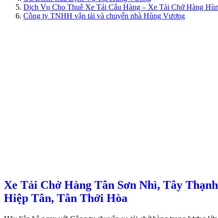
Dịch Vụ Cho Thuê Xe Tải Cẩu Hàng – Xe Tải Chở Hàng Hù
Công ty TNHH vận tải và chuyển nhà Hùng Vương
Xe Tải Chở Hàng Tân Sơn Nhì, Tây Thạnh
Hiệp Tân, Tân Thới Hòa