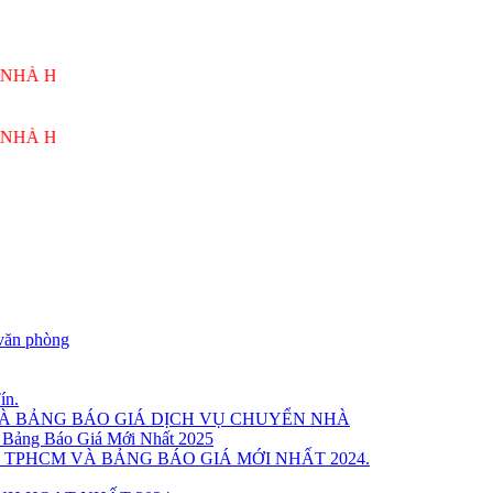
NG VƯƠNG PHỤC VỤ 24/7
NG VƯƠNG PHỤC VỤ 24/7
văn phòng
ín.
VÀ BẢNG BÁO GIÁ DỊCH VỤ CHUYỂN NHÀ
 Bảng Báo Giá Mới Nhất 2025
 TPHCM VÀ BẢNG BÁO GIÁ MỚI NHẤT 2024.