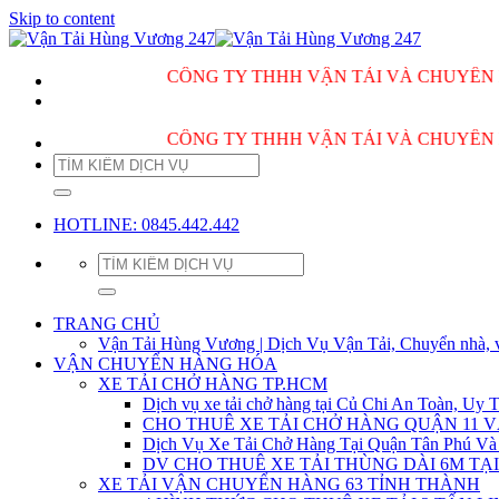
Skip to content
CÔNG TY THHH VẬN TẢI VÀ CHUYỂN NHÀ HÙ
CÔNG TY THHH VẬN TẢI VÀ CHUYỂN NHÀ HÙ
HOTLINE: 0845.442.442
TRANG CHỦ
Vận Tải Hùng Vương | Dịch Vụ Vận Tải, Chuyển nhà, 
VẬN CHUYỂN HÀNG HÓA
XE TẢI CHỞ HÀNG TP.HCM
Dịch vụ xe tải chở hàng tại Củ Chi An Toàn, Uy T
CHO THUÊ XE TẢI CHỞ HÀNG QUẬN 11 
Dịch Vụ Xe Tải Chở Hàng Tại Quận Tân Phú Và
DV CHO THUÊ XE TẢI THÙNG DÀI 6M TẠI
XE TẢI VẬN CHUYỂN HÀNG 63 TỈNH THÀNH