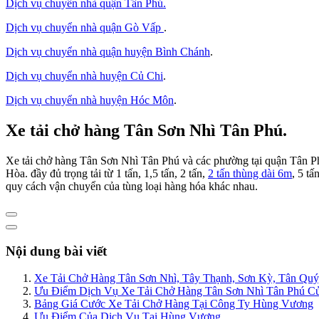
Dịch vụ chuyển nhà quận Tân Phú
.
Dịch vụ chuyển nhà quận Gò Vấp
.
Dịch vụ chuyển nhà quận huyện Bình Chánh
.
Dịch vụ chuyển nhà huyện Củ Chi
.
Dịch vụ chuyển nhà huyện Hóc Môn
.
Xe tải chở hàng Tân Sơn Nhì Tân Phú.
Xe tải chở hàng Tân Sơn Nhì Tân Phú và các phường tại quận Tân
Hòa. đầy đủ trọng tải từ 1 tấn, 1,5 tấn, 2 tấn,
2 tấn thùng dài 6m
, 5 t
quy cách vận chuyển của tùng loại hàng hóa khác nhau.
Nội dung bài viết
Xe Tải Chở Hàng Tân Sơn Nhì, Tây Thạnh, Sơn Kỳ, Tân Quý,
Ưu Điểm Dịch Vụ Xe Tải Chở Hàng Tân Sơn Nhì Tân Phú C
Bảng Giá Cước Xe Tải Chở Hàng Tại Công Ty Hùng Vương
Ưu Điểm Của Dịch Vụ Tại Hùng Vương