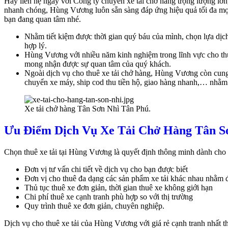
Hãy liên hệ ngay với Công ty chuyên xe tải chở hàng trọng lượng lớn, 
nhanh chóng, Hùng Vương luôn sẵn sàng đáp ứng hiệu quả tối đa mọi 
bạn đang quan tâm nhé.
Nhằm tiết kiệm được thời gian quý báu của mình, chọn lựa dịc
hợp lý.
Hùng Vương với nhiều năm kinh nghiệm trong lĩnh vực cho thuê
mong nhận được sự quan tâm của quý khách.
Ngoài dịch vụ cho thuê xe tải chở hàng, Hùng Vương còn cung 
chuyển xe máy, ship cod thu tiền hộ, giao hàng nhanh,… nhằm
Xe tải chở hàng Tân Sơn Nhì Tân Phú.
Ưu Điểm Dịch Vụ Xe Tải Chở Hàng Tân S
Chọn thuê xe tải tại Hùng Vương là quyết định thông minh dành cho b
Đơn vị tư vấn chi tiết về dịch vụ cho bạn được biết
Đơn vị cho thuê đa dạng các sản phẩm xe tải khác nhau nhằm 
Thủ tục thuê xe đơn giản, thời gian thuê xe không giới hạn
Chi phí thuê xe cạnh tranh phù hợp so với thị trường
Quy trình thuê xe đơn giản, chuyên nghiệp.
Dịch vụ cho thuê xe tải của Hùng Vương với giá rẻ cạnh tranh nhất th