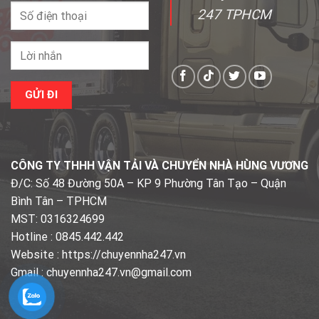
247 TPHCM
CÔNG TY THHH VẬN TẢI VÀ CHUYỂN NHÀ HÙNG VƯƠNG
Đ/C: Số 48 Đường 50A – KP 9 Phường Tân Tạo – Quận
Bình Tân – TPHCM
MST: 0316324699
Hotline : 0845.442.442
Website : https://chuyennha247.vn
Gmail : chuyennha247.vn@gmail.com