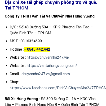
Địa chỉ Xe tải ghép chuyển phòng trọ về quê.
Tại TPHCM
Công Ty TNHH Vận Tải Và Chuyển Nhà Hùng Vương
Đ/C : Số 48 Đường 50A – KP 9 Phường Tân Tạo –
Quận Bình Tân – TPHCM
MST : 0316324699
Hotline :
– 0845.442.442
Website :
https://chuyennha247.vn/
Website :
https://vantaihungvuong.com/
Gmail :
chuyennha247.vn@gmail.com
Chụp:
https://www.facebook.com/DichVuChuyenNha247TPHC
Bãi Xe Hùng Vương :
Số 390 Đường QL 1A – KDC Vĩnh
Lộc – Phường Bình Hưng Hòa B – Quận Bình Tân TPHCM