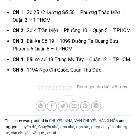
CN 1
: Số 25 /2 Đường Số 50 – Phường Thảo Điền –
Quận 2 – TPHCM
CN 2
: Số 4 Trần Điện – Phường 10 – Quận 5 – TPHCM
CN 3
: Bãi Xe Số 19 – 1099 Đường Tạ Quang Bửu –
Phường 6 Quận 8 – TPHCM
CN 4
: Bãi xe số 18 Trung Mỹ Tây – Quận 12 – TPHCM
CN 5
: 119A Ngô Chí Quốc, Quận Thủ Đức
Đánh giá cho Bài viết này
This entry was posted in
CHUYỂN NHÀ
,
VẬN CHUYỂN HÀNG HÓA
and
tagged
chuyển đồ
,
Chuyển nhà
,
dọn nhà
,
dọn rác
,
ghép chuyển
,
phòng
trọ
,
vận chuyển
,
về quê.
,
xe tải
.