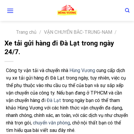
Skip
to
content
Trang chủ
/
VẬN CHUYỂN BẮC-TRUNG-NAM
/
Xe tải gửi hàng đi Đà Lạt trong ngày
24/7.
Công ty vận tải và chuyển nhà
Hùng Vương
cung cấp dịch
vụ xe tải gửi hàng đi Đà Lạt trong ngày, tuy nhiên, việc cụ
thể phụ thuộc vào nhu cầu cụ thể của bạn và sự sắp xếp
vận chuyển của công ty. Nếu bạn đang ở TPHCM và cần
vận chuyển hàng đi
Đà Lạt
trong ngày bạn có thể tham
khảo Hùng Vương với các hình thức vận chuyển đa dạng,
nhanh chóng, chính xác, an toàn, với các dịch vụ như chuyển
nhà trọn gói,
chuyển văn phòng
, chở nội thất bạn có thể
tìm hiểu qua bài viết sau đây nhé.