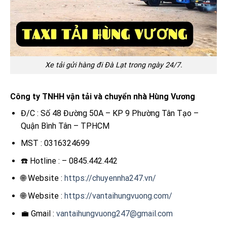
Xe tải gửi hàng đi Đà Lạt trong ngày 24/7.
Công ty TNHH vận tải và chuyển nhà Hùng Vương
Đ/C : Số 48 Đường 50A – KP 9 Phường Tân Tạo –
Quận Bình Tân – TPHCM
MST : 0316324699
☎️ Hotline : – 0845.442.442
🌐 Website :
https://chuyennha247.vn/
🌐 Website :
https://vantaihungvuong.com/
💼 Gmail :
vantaihungvuong247@gmail.com