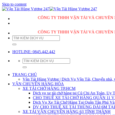
Skip to content
CÔNG TY THHH VẬN TẢI VÀ CHUYỂN NHÀ HÙ
CÔNG TY THHH VẬN TẢI VÀ CHUYỂN NHÀ HÙ
HOTLINE: 0845.442.442
TRANG CHỦ
Vận Tải Hùng Vương | Dịch Vụ Vận Tải, Chuyển nhà, 
VẬN CHUYỂN HÀNG HÓA
XE TẢI CHỞ HÀNG TP.HCM
Dịch vụ xe tải chở hàng tại Củ Chi An Toàn, Uy T
CHO THUÊ XE TẢI CHỞ HÀNG QUẬN 11 
Dịch Vụ Xe Tải Chở Hàng Tại Quận Tân Phú Và
DV CHO THUÊ XE TẢI THÙNG DÀI 6M TẠI
XE TẢI VẬN CHUYỂN HÀNG 63 TỈNH THÀNH