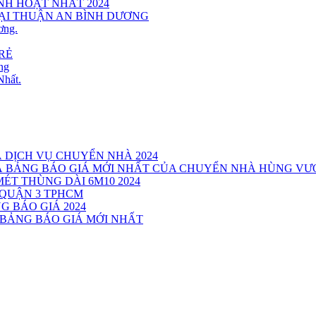
INH HOẠT NHẤT 2024
TẠI THUẬN AN BÌNH DƯƠNG
ơng.
RẺ
ng
Nhất.
Á DỊCH VỤ CHUYỂN NHÀ 2024
VÀ BẢNG BÁO GIÁ MỚI NHẤT CỦA CHUYỂN NHÀ HÙNG V
MÉT THÙNG DÀI 6M10 2024
 QUẬN 3 TPHCM
G BÁO GIÁ 2024
 BẢNG BÁO GIÁ MỚI NHẤT