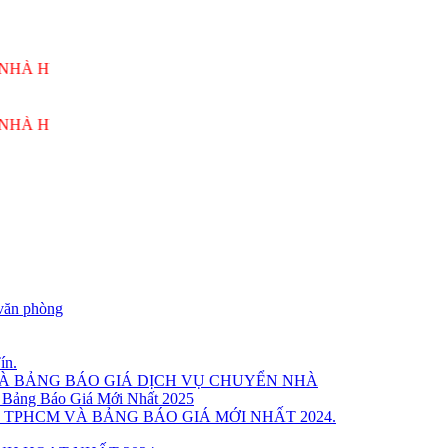
NG VƯƠNG PHỤC VỤ 24/7
NG VƯƠNG PHỤC VỤ 24/7
văn phòng
ín.
VÀ BẢNG BÁO GIÁ DỊCH VỤ CHUYỂN NHÀ
 Bảng Báo Giá Mới Nhất 2025
 TPHCM VÀ BẢNG BÁO GIÁ MỚI NHẤT 2024.