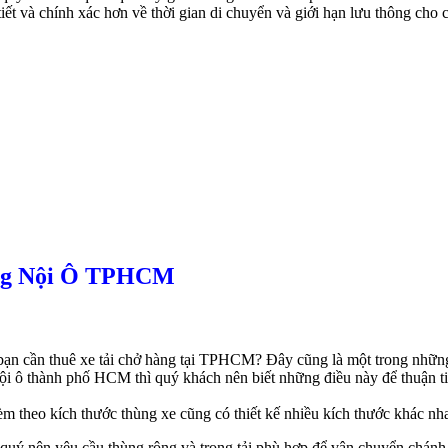
tiết và chính xác hơn về thời gian di chuyển và giới hạn lưu thông cho
àng Nội Ô TPHCM
i bạn cần thuê xe tải chở hàng tại TPHCM? Đây cũng là một trong nhữn
i ô thành phố HCM thì quý khách nên biết những điều này để thuận ti
èm theo kích thước thùng xe cũng có thiết kế nhiều kích thước khác nh
uý nên yêu cầu thùng rộng và trọng tải phù hợp để vận chuyển chánh t