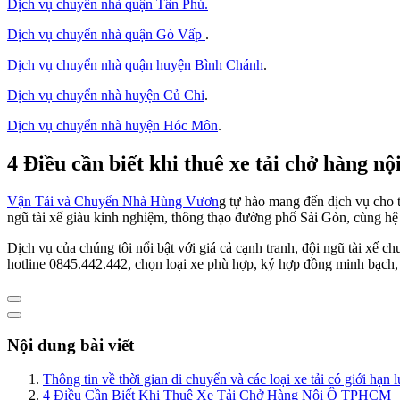
Dịch vụ chuyển nhà quận Tân Phú
.
Dịch vụ chuyển nhà quận Gò Vấp
.
Dịch vụ chuyển nhà quận huyện Bình Chánh
.
Dịch vụ chuyển nhà huyện Củ Chi
.
Dịch vụ chuyển nhà huyện Hóc Môn
.
4 Điều cần biết khi thuê xe tải chở hàng 
Vận Tải và Chuyển Nhà Hùng Vươn
g tự hào mang đến dịch vụ cho 
ngũ tài xế giàu kinh nghiệm, thông thạo đường phố Sài Gòn, cùng hệ th
Dịch vụ của chúng tôi nổi bật với giá cả cạnh tranh, đội ngũ tài xế 
hotline 0845.442.442, chọn loại xe phù hợp, ký hợp đồng minh bạch,
Nội dung bài viết
Thông tin về thời gian di chuyển và các loại xe tải có giới 
4 Điều Cần Biết Khi Thuê Xe Tải Chở Hàng Nội Ô TPHCM