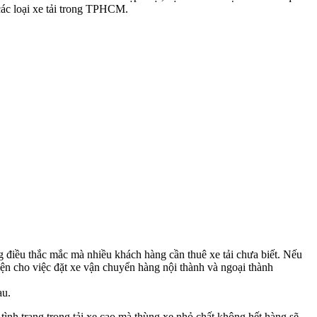
 các loại xe tải trong TPHCM.
g điều thắc mắc mà nhiều khách hàng cần thuê xe tải chưa biết. Nếu
ện cho việc đặt xe vận chuyển hàng nội thành và ngoại thành
au.
ình trạng trọng tải xe cao mà thùng xe nhỏ chất không hết hàng sẽ