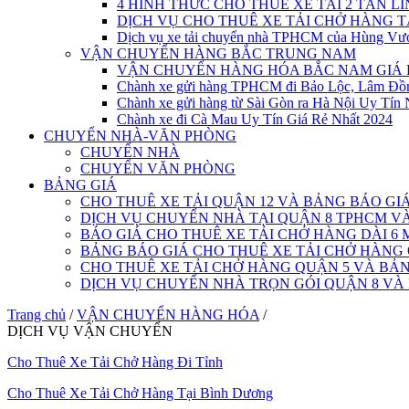
4 HÌNH THỨC CHO THUÊ XE TẢI 2 TẤN L
DỊCH VỤ CHO THUÊ XE TẢI CHỞ HÀNG 
Dịch vụ xe tải chuyển nhà TPHCM của Hùng Vư
VẬN CHUYỂN HÀNG BẮC TRUNG NAM
VẬN CHUYỂN HÀNG HÓA BẮC NAM GIÁ 
Chành xe gửi hàng TPHCM đi Bảo Lộc, Lâm Đồ
Chành xe gửi hàng từ Sài Gòn ra Hà Nội Uy Tín 
Chành xe đi Cà Mau Uy Tín Giá Rẻ Nhất 2024
CHUYỂN NHÀ-VĂN PHÒNG
CHUYỂN NHÀ
CHUYỂN VĂN PHÒNG
BẢNG GIÁ
CHO THUÊ XE TẢI QUẬN 12 VÀ BẢNG BÁO GI
DỊCH VỤ CHUYỂN NHÀ TẠI QUẬN 8 TPHCM 
BÁO GIÁ CHO THUÊ XE TẢI CHỞ HÀNG DÀI 6 
BẢNG BÁO GIÁ CHO THUÊ XE TẢI CHỞ HÀNG
CHO THUÊ XE TẢI CHỞ HÀNG QUẬN 5 VÀ BẢN
DỊCH VỤ CHUYỂN NHÀ TRỌN GÓI QUẬN 8 VÀ
Trang chủ
/
VẬN CHUYỂN HÀNG HÓA
/
DỊCH VỤ VẬN CHUYỂN
Cho Thuê Xe Tải Chở Hàng Đi Tỉnh
Cho Thuê Xe Tải Chở Hàng Tại Bình Dương