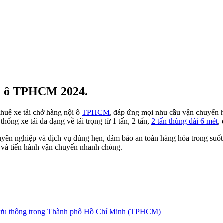
nội ô TPHCM 2024.
thuê xe tải chở hàng nội ô
TPHCM
, đáp ứng mọi nhu cầu vận chuyển h
ống xe tải đa dạng về tải trọng từ 1 tấn, 2 tấn,
2 tấn thùng dài 6 mét
,
chuyên nghiệp và dịch vụ đúng hẹn, đảm bảo an toàn hàng hóa trong suốt
 và tiến hành vận chuyển nhanh chóng.
hạn lưu thông trong Thành phố Hồ Chí Minh (TPHCM)