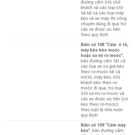
đường cấm ôtô chở
khách và các loại ôtô
tải kể cả các loại máy
kéo và xe máy thi công
chuyên dùng đi qua trừ
các xe được ưu tiên
theo quy định
Biển số 108 “Cấm ô tô,
máy kéo kéo moóc
hoặc sơ mi rơ moóc”
,
báo đường cấm tất cả
các loại xe cơ giới kéo
theo rơ-moóc kể cả
môtô, máy kéo, ôtô
khách kéo theo rơ-
moóc đi qua, trừ loại
ôtô sơ-mi rơ-moóc và
các xe được ưu tiên (có
kéo theo rơ-moóc)
theo luật lệ nhà nước
quy định
Biển số 109 “Cấm máy
kéo”
, báo đường cấm