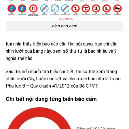
bien-bao-cam
Khi nhìn thấy biển báo nào cần tìm nội dung, bạn chỉ cần
nhìn lướt qua bảng này, xem số thứ tự là bao nhiêu và ý
nghĩa thế nào.
Sau đó, nếu muốn tìm hiểu chi tiết, thì có thể xem trong
phần dưới đây, hoặc chi tiết và chính xác hơn nữa là trong
Phụ lục B – Quy chuẩn 41/2012 của Bộ GTVT.
Chi ti
ế
t n
ộ
i dung t
ừ
ng bi
ể
n b
á
o c
ấ
m