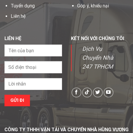
Tuyển dụng
Góp ý, khiếu nại
Liên hệ
LIÊN HỆ
KẾT NỐI VỚI CHÚNG TÔI
Dịch Vụ
Chuyển Nhà
247 TPHCM
CÔNG TY THHH VẬN TẢI VÀ CHUYỂN NHÀ HÙNG VƯƠNG