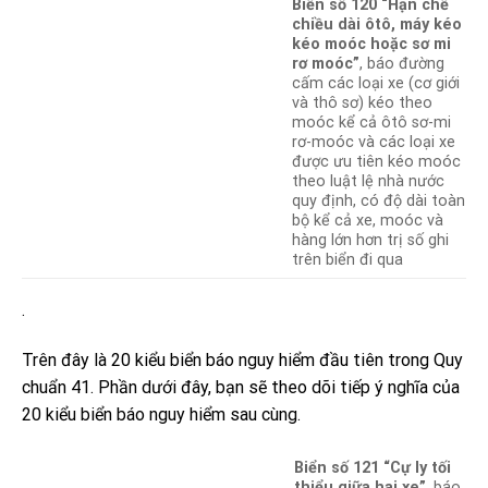
Biển số 120 “Hạn chế
chiều dài ôtô, máy kéo
kéo moóc hoặc sơ mi
rơ moóc”
, báo đường
cấm các loại xe (cơ giới
và thô sơ) kéo theo
moóc kể cả ôtô sơ-mi
rơ-moóc và các loại xe
được ưu tiên kéo moóc
theo luật lệ nhà nước
quy định, có độ dài toàn
bộ kể cả xe, moóc và
hàng lớn hơn trị số ghi
trên biển đi qua
.
Trên đây là 20 kiểu biển báo nguy hiểm đầu tiên trong Quy
chuẩn 41. Phần dưới đây, bạn sẽ theo dõi tiếp ý nghĩa của
20 kiểu biển báo nguy hiểm sau cùng.
Biển số 121 “Cự ly tối
thiểu giữa hai xe”
, báo