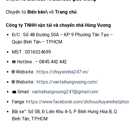
Chuyển từ
Biển báo\
về
Trang chủ
Công ty TNHH vận tải và chuyển nhà Hùng Vương
Đ/C : Số 48 Đường 50A – KP 9 Phường Tân Tạo –
Quận Bình Tân – TPHCM
MST : 0316324699
☎️ Hotline : – 0845.442.442
🌐 Website :
https://chuyennha247.vn/
🌐 Website :
https://vantaihungvuong.com/
💼 Gmail :
vantaihungvuong247@gmail.com
Fange:
https://www.facebook.com/dichvuchuyennhatphc
Bãi xe”: Số 58, Đ Liên Khu 4-5, P Bình Hưng Hòa B, Q
Bình Tân, TPHCM