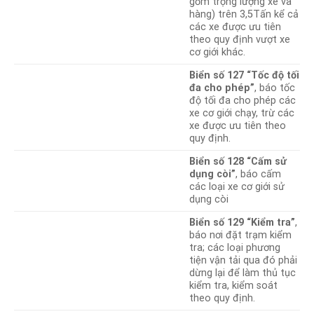
gồm trọng lượng xe và
hàng) trên 3,5Tấn kể cả
các xe được ưu tiên
theo quy định vượt xe
cơ giới khác.
Biển số 127 “Tốc độ tối
đa cho phép”
, báo tốc
độ tối đa cho phép các
xe cơ giới chạy, trừ các
xe được ưu tiên theo
quy định.
Biển số 128 “Cấm sử
dụng còi”
, báo cấm
các loại xe cơ giới sử
dụng còi
Biển số 129 “Kiểm tra”
,
báo nơi đặt trạm kiểm
tra; các loại phương
tiện vận tải qua đó phải
dừng lại để làm thủ tục
kiểm tra, kiểm soát
theo quy định.