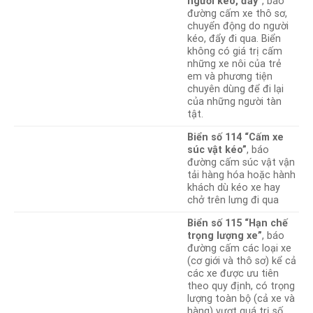
người kéo, đẩy”
, báo
đường cấm xe thô sơ,
chuyển động do người
kéo, đẩy đi qua. Biển
không có giá trị cấm
những xe nôi của trẻ
em và phương tiện
chuyên dùng để đi lại
của những người tàn
tật.
Biển số 114 “Cấm xe
súc vật kéo”
, báo
đường cấm súc vật vận
tải hàng hóa hoặc hành
khách dù kéo xe hay
chở trên lưng đi qua
Biển số 115 “Hạn chế
trọng lượng xe”
, báo
đường cấm các loại xe
(cơ giới và thô sơ) kể cả
các xe được ưu tiên
theo quy định, có trọng
lượng toàn bộ (cả xe và
hàng) vượt quá trị số